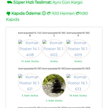
⛟
Süper Hızlı Teslimat:
Aynı Gün Kargo
🏘
Kapıda Ödeme:
ⓘ
💳 %10 Hemen 💳%90
Kapıda
komarposter14-140
komarposter16-160
komarposter16-160
8
2
9
10 Adet Stokta
Stokta
Stokta
komarposter16-1611
komarposter16-1612
komarposter16-1613
3 Adet Stokta
18 Adet Stokta
4 Adet Stokta
komarposter16-1614
komarposter16-1616
komarposter16-1619