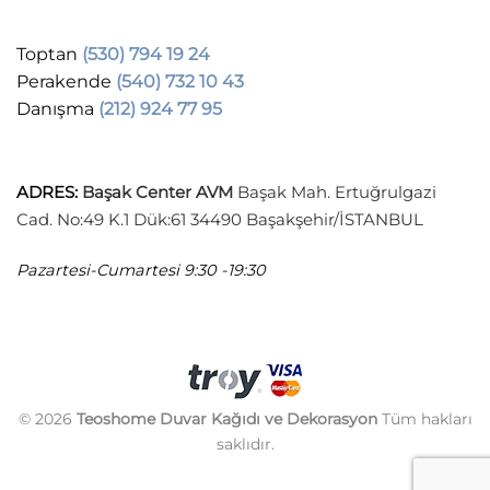
Toptan
(530) 794 19 24
Perakende
(540) 732 10 43
Danışma
(212) 924 77 95
ADRES
:
Başak Center AVM
Başak Mah. Ertuğrulgazi
Cad. No:49 K.1 Dük:61 34490 Başakşehir/İSTANBUL
Pazartesi-Cumartesi
9:30 -19:30
© 2026
Teoshome Duvar Kağıdı ve Dekorasyon
Tüm hakları
saklıdır.