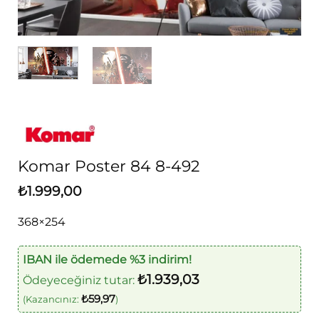
Komar Poster 84 8-492
₺
1.999,00
368×254
IBAN ile ödemede %3 indirim!
₺
1.939,03
Ödeyeceğiniz tutar:
₺
59,97
(Kazancınız:
)