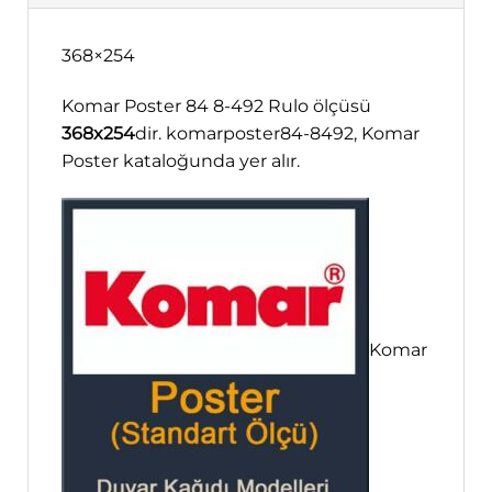
368×254
Komar Poster 84 8-492 Rulo ölçüsü
368x254
dir. komarposter84-8492, Komar
Poster kataloğunda yer alır.
Komar