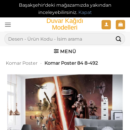
Başakşehir'deki mağazamızda yakından
inceleyebilirsiniz.
Kapat
İçeriğe
atla
Ara:
MENÜ
Komar Poster
-
Komar Poster 84 8-492