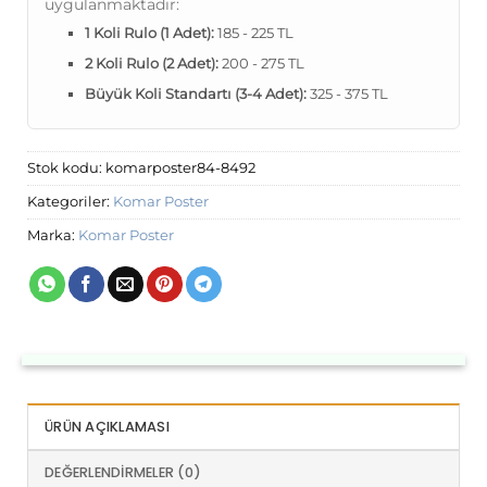
uygulanmaktadır:
1 Koli Rulo (1 Adet):
185 - 225 TL
2 Koli Rulo (2 Adet):
200 - 275 TL
Büyük Koli Standartı (3-4 Adet):
325 - 375 TL
Stok kodu:
komarposter84-8492
Kategoriler:
Komar Poster
Marka:
Komar Poster
ÜRÜN AÇIKLAMASI
DEĞERLENDIRMELER (0)