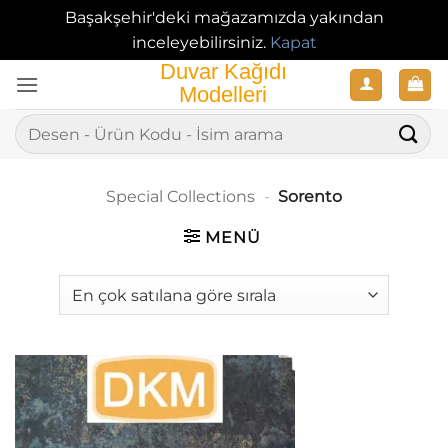
Başakşehir'deki mağazamızda yakından
inceleyebilirsiniz.
Kapat
İçeriğe
atla
Ara:
Special Collections
-
Sorento
MENÜ