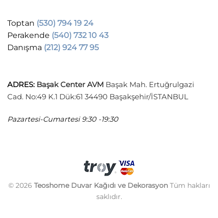
Toptan
(530) 794 19 24
Perakende
(540) 732 10 43
Danışma
(212) 924 77 95
ADRES
:
Başak Center AVM
Başak Mah. Ertuğrulgazi
Cad. No:49 K.1 Dük:61 34490 Başakşehir/İSTANBUL
Pazartesi-Cumartesi
9:30 -19:30
© 2026
Teoshome Duvar Kağıdı ve Dekorasyon
Tüm hakları
saklıdır.