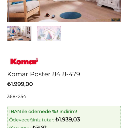
Komar Poster 84 8-479
₺
1.999,00
368×254
IBAN ile ödemede %3 indirim!
₺
1.939,03
Ödeyeceğiniz tutar:
₺
59,97
(Kazancınız:
)