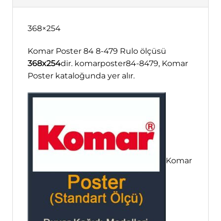
368×254
Komar Poster 84 8-479 Rulo ölçüsü
368x254
dir. komarposter84-8479, Komar
Poster kataloğunda yer alır.
Komar