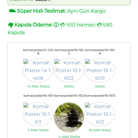
⛟
Süper Hızlı Teslimat:
Aynı Gün Kargo
🏘
Kapıda Ödeme:
ⓘ
💳 %10 Hemen 💳%90
Kapıda
komarposter14-140
komarposter16-160
komarposter16-160
8
2
9
10 Adet Stokta
Stokta
Stokta
komarposter16-1611
komarposter16-1612
komarposter16-1613
3 Adet Stokta
18 Adet Stokta
4 Adet Stokta