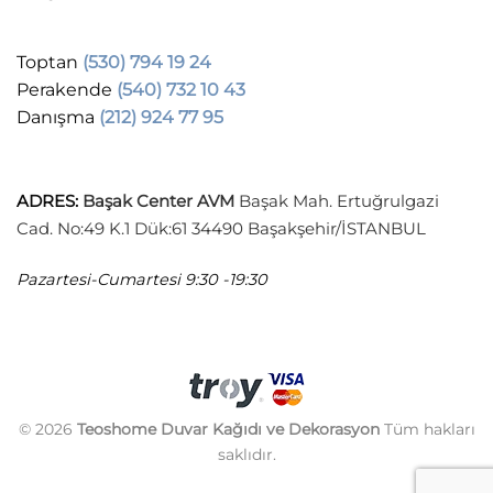
Toptan
(530) 794 19 24
Perakende
(540) 732 10 43
Danışma
(212) 924 77 95
ADRES
:
Başak Center AVM
Başak Mah. Ertuğrulgazi
Cad. No:49 K.1 Dük:61 34490 Başakşehir/İSTANBUL
Pazartesi-Cumartesi
9:30 -19:30
© 2026
Teoshome Duvar Kağıdı ve Dekorasyon
Tüm hakları
saklıdır.