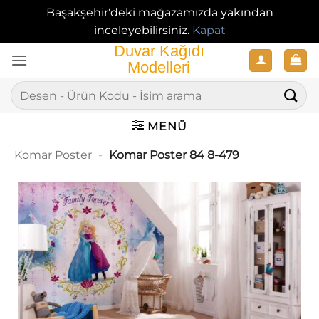
Başakşehir'deki mağazamızda yakından
inceleyebilirsiniz.
Kapat
İçeriğe
atla
Ara:
MENÜ
Komar Poster
-
Komar Poster 84 8-479