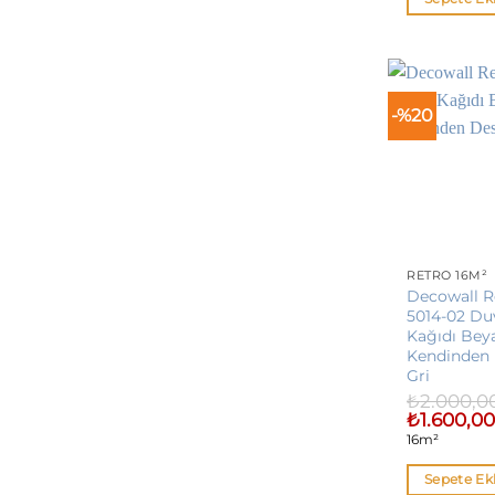
-%20
RETRO 16M²
Decowall R
5014-02 Du
Kağıdı Bey
Kendinden 
Gri
₺
2.000,0
Orijinal
₺
1.600,0
fiyat:
16m²
₺2.000,00.
Sepete Ek