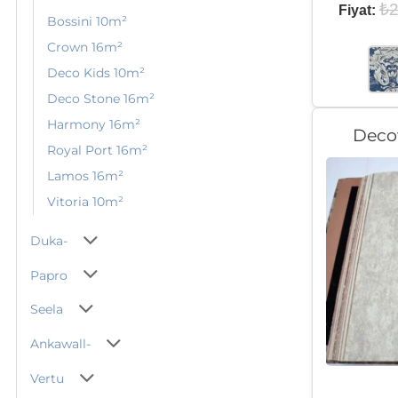
₺
2
Fiyat:
Bossini 10m²
Crown 16m²
Deco Kids 10m²
Deco Stone 16m²
Harmony 16m²
Deco
Royal Port 16m²
Lamos 16m²
Vitoria 10m²
Duka-
Papro
Seela
Ankawall-
Vertu