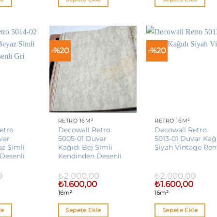
-%20
-%20
RETRO 16M²
RETRO 16M²
etro
Decowall Retro
Decowall Retro
var
5005-01 Duvar
5013-01 Duvar Kağ
az Simli
Kağıdı Bej Simli
Siyah Vintage Ren
Desenli
Kendinden Desenli
0
₺
2.000,00
₺
2.000,00
Şu
Orijinal
Şu
Orijinal
Şu
0
₺
1.600,00
₺
1.600,00
andaki
fiyat:
andaki
fiyat:
andaki
16m²
16m²
fiyat:
₺2.000,00.
fiyat:
₺2.000,00.
fiyat:
₺1.600,00.
₺1.600,00.
₺1.600,
le
Sepete Ekle
Sepete Ekle