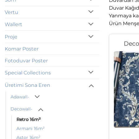
Duvardan Sö
Duvar Kağıdı
Vertu
Yanmaya karş
Ürün Menşe: 
Wallert
Proje
Deco
Komar Poster
Fotoduvar Poster
Special Collections
Üretimi Sona Eren
Adawall-
Decowall-
Retro 16m²
Armani 16m²
Astor 16m²