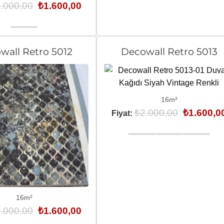
Orijinal
Şu
.000,00
₺
1.600,00
fiyat:
andaki
₺2.000,00.
fiyat:
₺1.600,00.
wall Retro 5012
Decowall Retro 5013
16m²
Orijinal
₺
2.000,00
₺
1.600,0
Fiyat:
fiyat:
₺2.000,00.
16m²
Orijinal
Şu
.000,00
₺
1.600,00
fiyat:
andaki