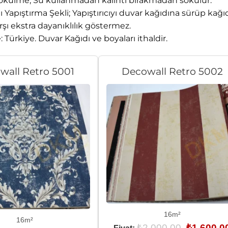
külme; Su kullanmadan kalıntı bırakmadan sökülür.
 Yapıştırma Şekli; Yapıştırıcıyı duvar kağıdına sürüp kağı
ı ekstra dayanıklılık göstermez.
Türkiye. Duvar Kağıdı ve boyaları ithaldir.
wall Retro 5001
Decowall Retro 5002
16m²
16m²
Orijinal
₺
2.000,00
₺
1.600,0