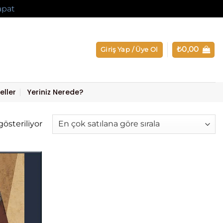
apat
₺
0,00
Giriş Yap / Üye Ol
eller
Yeriniz Nerede?
Popülerliğe
gösteriliyor
göre
sıralandı