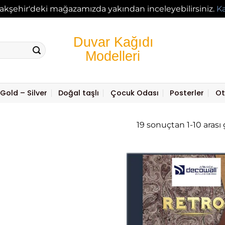
akşehir'deki mağazamızda yakından inceleyebilirsiniz.
K
Gold – Silver
Doğal taşlı
Çocuk Odası
Posterler
Ot
19 sonuçtan 1-10 arası 