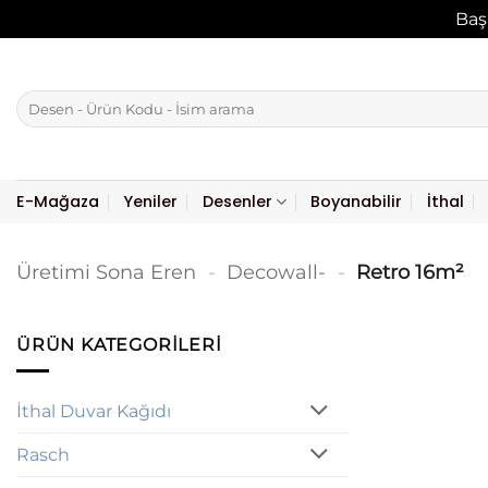
Baş
İçeriğe
atla
Ara:
E-Mağaza
Yeniler
Desenler
Boyanabilir
İthal
Üretimi Sona Eren
-
Decowall-
-
Retro 16m²
ÜRÜN KATEGORILERI
İthal Duvar Kağıdı
Rasch