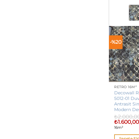
-%20
RETRO 16M²
Decowall R
5012-01 Duv
Antrasit Si
Modern Des
₺
2.000,0
Orijinal
₺
1.600,0
fiyat:
16m²
₺2.000,00.
Sepete Ek