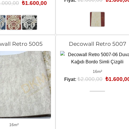
Fiyat:
Orijinal
Şu
.000,00
₺
1.600,00
fiyat:
fiyat:
andaki
₺2.000,00.
₺2.000,00.
fiyat:
₺1.600,00.
wall Retro 5005
Decowall Retro 5007
16m²
Orijinal
₺
2.000,00
₺
1.600,0
Fiyat:
fiyat:
₺2.000,00.
16m²