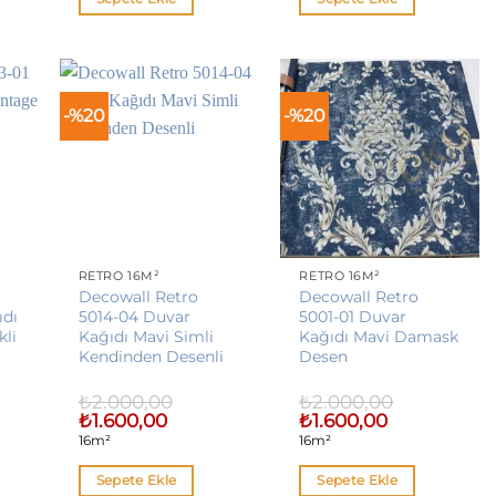
-%20
-%20
RETRO 16M²
RETRO 16M²
Decowall Retro
Decowall Retro
ıdı
5014-04 Duvar
5001-01 Duvar
kli
Kağıdı Mavi Simli
Kağıdı Mavi Damask
Kendinden Desenli
Desen
₺
2.000,00
₺
2.000,00
Orijinal
Şu
Orijinal
Şu
₺
1.600,00
₺
1.600,00
fiyat:
andaki
fiyat:
andaki
16m²
16m²
₺2.000,00.
fiyat:
₺2.000,00.
fiyat:
00.
₺1.600,00.
₺1.600,00.
Sepete Ekle
Sepete Ekle