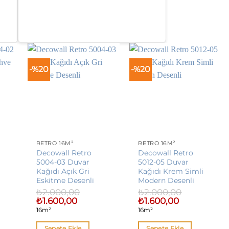
-%20
-%20
RETRO 16M²
RETRO 16M²
Decowall Retro
Decowall Retro
5004-03 Duvar
5012-05 Duvar
Kağıdı Açık Gri
Kağıdı Krem Simli
Eskitme Desenli
Modern Desenli
₺
2.000,00
₺
2.000,00
Orijinal
Şu
Orijinal
Şu
₺
1.600,00
₺
1.600,00
fiyat:
andaki
fiyat:
andaki
16m²
16m²
₺2.000,00.
fiyat:
₺2.000,00.
fiyat:
00.
₺1.600,00.
₺1.600,00.
Sepete Ekle
Sepete Ekle