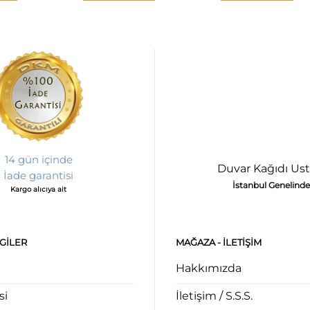
14 gün içinde
Duvar Kağıdı Ust
İade garantisi
İstanbul Genelinde
Kargo alıcıya ait
LGILER
MAĞAZA - ILETIŞIM
Hakkımızda
si
İletişim / S.S.S.