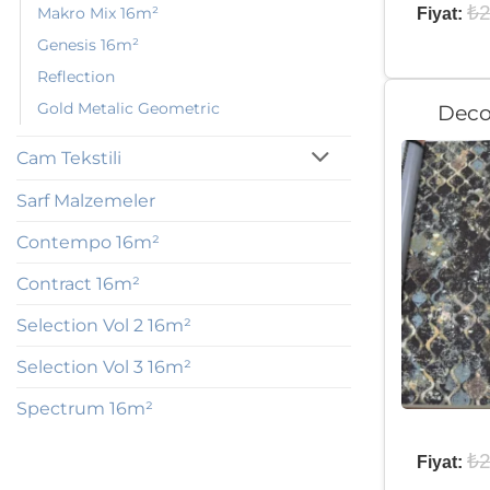
₺
2
Makro Mix 16m²
Fiyat:
Genesis 16m²
Reflection
Gold Metalic Geometric
Deco
Cam Tekstili
Sarf Malzemeler
Contempo 16m²
Contract 16m²
Selection Vol 2 16m²
Selection Vol 3 16m²
Spectrum 16m²
₺
2
Fiyat: