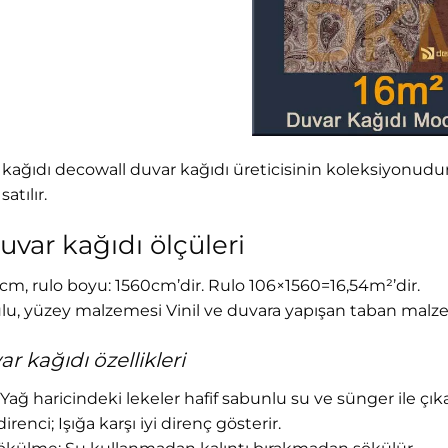
kağıdı decowall duvar kağıdı üreticisinin koleksiyonudur
atılır.
uvar kağıdı ölçüleri
cm, rulo boyu: 1560cm’dir. Rulo 106×1560=16,54m²’dir.
u, yüzey malzemesi Vinil ve duvara yapışan taban malzeme
r kağıdı özellikleri
k; Yağ haricindeki lekeler hafif sabunlu su ve sünger ile çıkar
irenci; Işığa karşı iyi direnç gösterir.