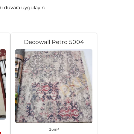
dı duvara uygulayın.
Decowall Retro 5004
16m²
Şu
0