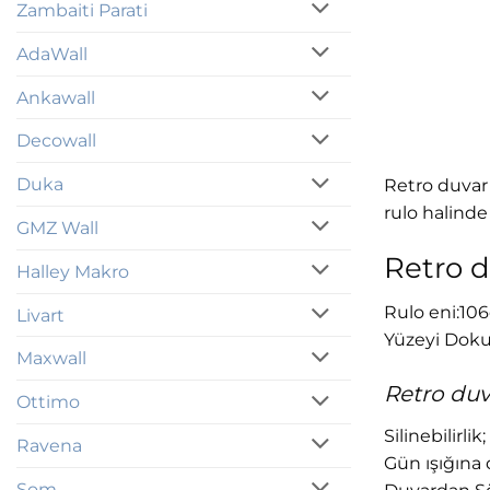
Zambaiti Parati
AdaWall
Ankawall
Decowall
Duka
Retro duvar 
rulo halinde s
GMZ Wall
Retro d
Halley Makro
Rulo eni:106
Livart
Yüzeyi Dokul
Maxwall
Retro duva
Ottimo
Silinebilirli
Ravena
Gün ışığına d
Som