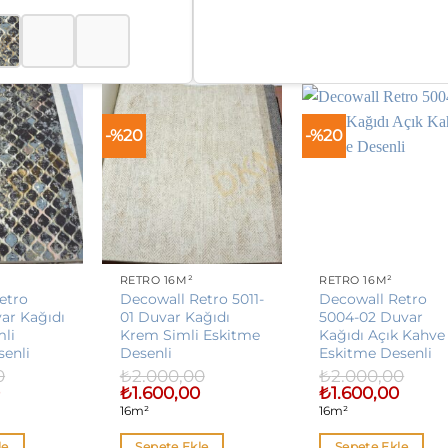
₺2.000,00.
fiyat:
₺1.600,00.
-%20
-%20
RETRO 16M²
RETRO 16M²
etro
Decowall Retro 5011-
Decowall Retro
ar Kağıdı
01 Duvar Kağıdı
5004-02 Duvar
mli
Krem Simli Eskitme
Kağıdı Açık Kahve
enli
Desenli
Eskitme Desenli
0
₺
2.000,00
₺
2.000,00
Şu
Orijinal
Şu
Orijinal
Şu
0
₺
1.600,00
₺
1.600,00
andaki
fiyat:
andaki
fiyat:
andaki
16m²
16m²
fiyat:
₺2.000,00.
fiyat:
₺2.000,00.
fiyat:
₺1.600,00.
₺1.600,00.
₺1.600,
le
Sepete Ekle
Sepete Ekle