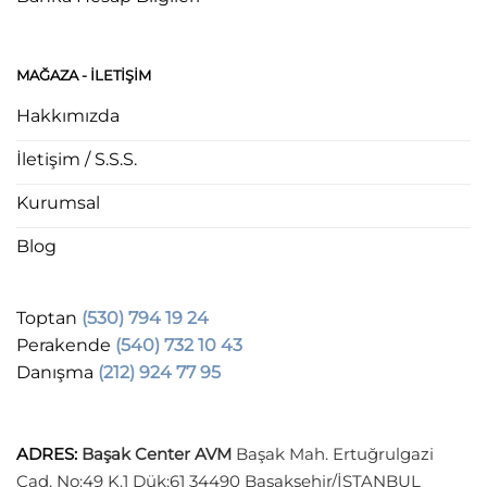
MAĞAZA - ILETIŞIM
Hakkımızda
İletişim / S.S.S.
Kurumsal
Blog
Toptan
(530) 794 19 24
Perakende
(540) 732 10 43
Danışma
(212) 924 77 95
ADRES
:
Başak Center AVM
Başak Mah. Ertuğrulgazi
Cad. No:49 K.1 Dük:61 34490 Başakşehir/İSTANBUL