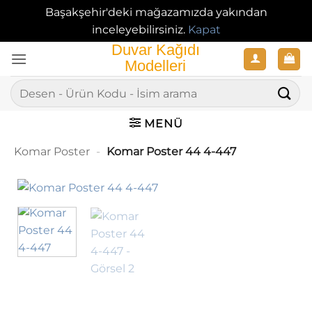
Başakşehir'deki mağazamızda yakından
inceleyebilirsiniz.
Kapat
İçeriğe
atla
Ara:
MENÜ
Komar Poster
-
Komar Poster 44 4-447