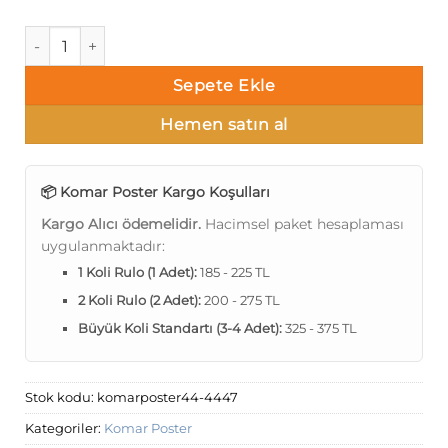
Komar Poster 44 4-447 adet
Sepete Ekle
Hemen satın al
📦 Komar Poster Kargo Koşulları
Kargo Alıcı ödemelidir.
Hacimsel paket hesaplaması
uygulanmaktadır:
1 Koli Rulo (1 Adet):
185 - 225 TL
2 Koli Rulo (2 Adet):
200 - 275 TL
Büyük Koli Standartı (3-4 Adet):
325 - 375 TL
Stok kodu:
komarposter44-4447
Kategoriler:
Komar Poster