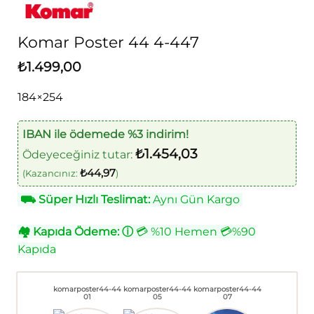
Komar Poster 44 4-447
₺
1.499,00
184×254
IBAN ile ödemede %3 indirim!
₺
1.454,03
Ödeyeceğiniz tutar:
₺
44,97
(Kazancınız:
)
⛟
Süper Hızlı Teslimat:
Aynı Gün Kargo
🏘
Kapıda Ödeme:
ⓘ
💳 %10 Hemen 💳%90
Kapıda
komarposter44-44
komarposter44-44
komarposter44-44
01
05
07