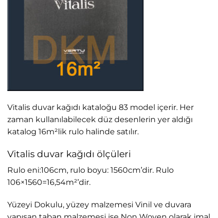
Vitalis duvar kağıdı kataloğu 83 model içerir. Her
zaman kullanılabilecek düz desenlerin yer aldığı
katalog 16m²lik rulo halinde satılır.
Vitalis duvar kağıdı ölçüleri
Rulo eni:106cm, rulo boyu: 1560cm’dir. Rulo
106×1560=16,54m²’dir.
Yüzeyi Dokulu, yüzey malzemesi Vinil ve duvara
yapışan taban malzemesi ise Non Woven olarak imal