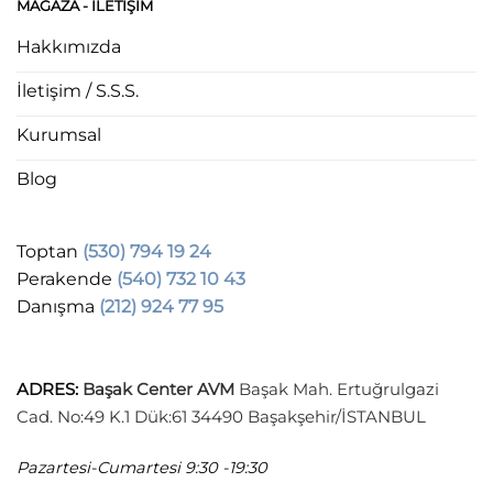
MAĞAZA - ILETIŞIM
Hakkımızda
İletişim / S.S.S.
Kurumsal
Blog
Toptan
(530) 794 19 24
Perakende
(540) 732 10 43
Danışma
(212) 924 77 95
ADRES
:
Başak Center AVM
Başak Mah. Ertuğrulgazi
Cad. No:49 K.1 Dük:61 34490 Başakşehir/İSTANBUL
Pazartesi-Cumartesi
9:30 -19:30