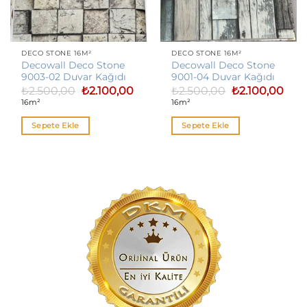
DECO STONE 16M²
DECO STONE 16M²
Decowall Deco Stone
Decowall Deco Stone
9003-02 Duvar Kağıdı
9001-04 Duvar Kağıdı
Orijinal
Şu
Orijinal
Şu
₺
2.500,00
₺
2.100,00
₺
2.500,00
₺
2.100,00
fiyat:
andaki
fiyat:
anda
16m²
16m²
₺2.500,00.
fiyat:
₺2.500,00.
fiyat:
₺2.100,00.
₺2.10
Sepete Ekle
Sepete Ekle