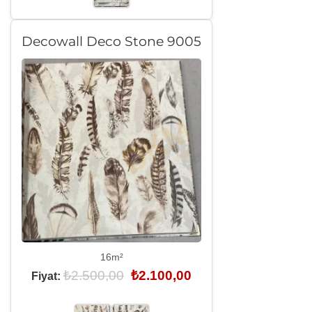
Decowall Deco Stone 9005
16m²
Orijinal
Şu
₺
2.500,00
₺
2.100,00
Fiyat:
fiyat:
andaki
₺2.500,00.
fiyat:
₺2.100,00.