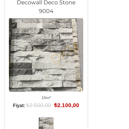
Decowall Deco Stone
9004
16m²
Orijinal
Şu
₺
2.500,00
₺
2.100,00
Fiyat:
fiyat:
andaki
₺2.500,00.
fiyat:
₺2.100,00.