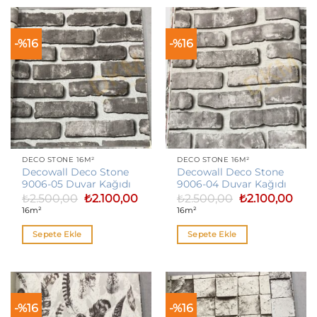
-%16
-%16
DECO STONE 16M²
DECO STONE 16M²
Decowall Deco Stone
Decowall Deco Stone
9006-05 Duvar Kağıdı
9006-04 Duvar Kağıdı
Orijinal
Şu
Orijinal
Şu
₺
2.500,00
₺
2.100,00
₺
2.500,00
₺
2.100,00
fiyat:
andaki
fiyat:
anda
16m²
16m²
₺2.500,00.
fiyat:
₺2.500,00.
fiyat:
₺2.100,00.
₺2.10
Sepete Ekle
Sepete Ekle
-%16
-%16