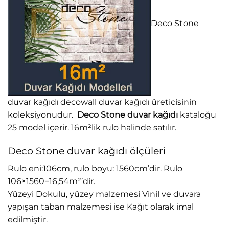
Deco Stone
duvar kağıdı decowall duvar kağıdı üreticisinin
koleksiyonudur.
Deco Stone duvar kağıdı
kataloğu
25 model içerir. 16m²lik rulo halinde satılır.
Deco Stone duvar kağıdı ölçüleri
Rulo eni:106cm, rulo boyu: 1560cm’dir. Rulo
106×1560=16,54m²’dir.
Yüzeyi Dokulu, yüzey malzemesi Vinil ve duvara
yapışan taban malzemesi ise Kağıt olarak imal
edilmiştir.