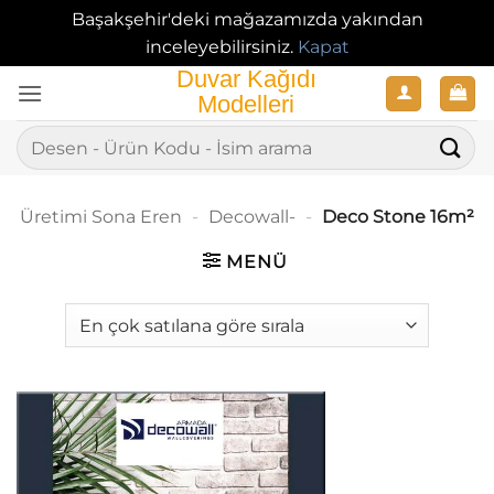
Başakşehir'deki mağazamızda yakından
inceleyebilirsiniz.
Kapat
İçeriğe
atla
Ara:
Üretimi Sona Eren
-
Decowall-
-
Deco Stone 16m²
MENÜ