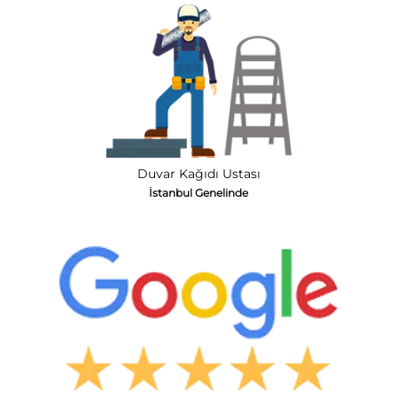
Duvar Kağıdı Ustası
İstanbul Genelinde