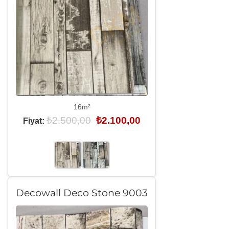
16m²
Orijinal
Şu
₺
2.500,00
₺
2.100,00
Fiyat:
fiyat:
andaki
₺2.500,00.
fiyat:
₺2.100,00.
Decowall Deco Stone 9003