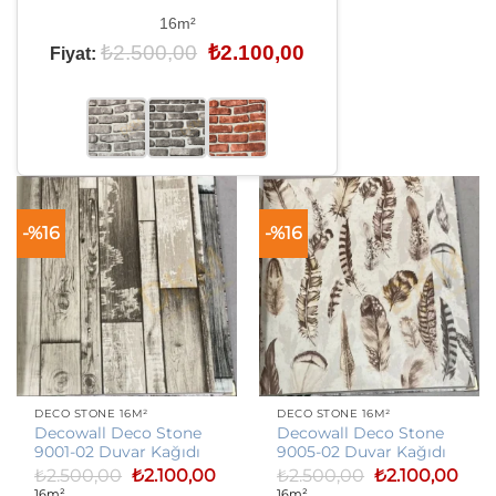
16m²
Orijinal
Şu
₺
2.500,00
₺
2.100,00
Fiyat:
fiyat:
andaki
₺2.500,00.
fiyat:
₺2.100,00.
-%16
-%16
DECO STONE 16M²
DECO STONE 16M²
Decowall Deco Stone
Decowall Deco Stone
9001-02 Duvar Kağıdı
9005-02 Duvar Kağıdı
Orijinal
Şu
Orijinal
Şu
₺
2.500,00
₺
2.100,00
₺
2.500,00
₺
2.100,00
fiyat:
andaki
fiyat:
anda
16m²
16m²