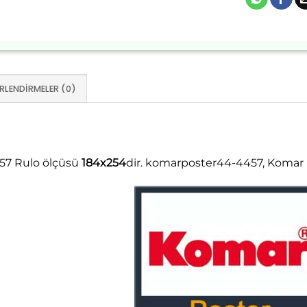
RLENDIRMELER (0)
57 Rulo ölçüsü
184x254
dir. komarposter44-4457, Komar P