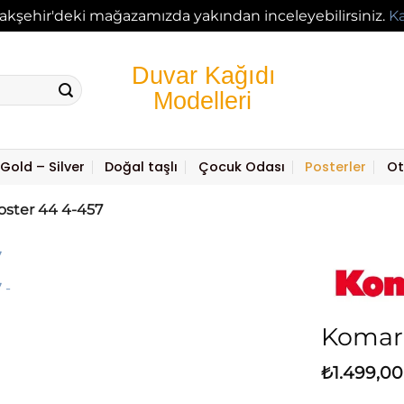
akşehir'deki mağazamızda yakından inceleyebilirsiniz.
K
Gold – Silver
Doğal taşlı
Çocuk Odası
Posterler
Ot
ster 44 4-457
Komar 
₺
1.499,00