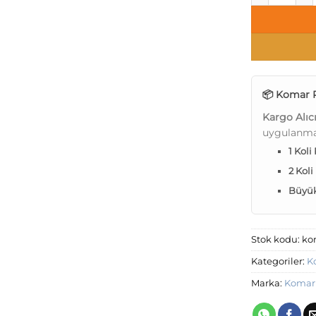
📦 Komar P
Kargo Alıc
uygulanma
1 Koli
2 Koli
Büyük 
Stok kodu:
ko
Kategoriler:
K
Marka:
Komar 