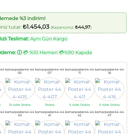
demede %3 indirim!
₺
1.454,03
iz tutar:
₺
44,97
(Kazancınız:
)
zlı Teslimat:
Aynı Gün Kargo
Ödeme:
ⓘ
💳 %10 Hemen 💳%90 Kapıda
-44
komarposter44-44
komarposter44-44
komarposter44-44
komarposter44-44
05
07
11
16
a
16 Adet Stokta
Stokta
6 Adet Stokta
6 Adet Stokta
-44
komarposter44-44
komarposter44-44
komarposter44-44
komarposter44-44
40
41
42
47