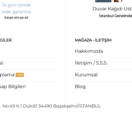
14 gün içinde
Duvar Kağıdı Ust
İade garantisi
İstanbul Genelinde
Kargo alıcıya ait
LGILER
MAĞAZA - ILETIŞIM
Hakkımızda
si
İletişim / S.S.S.
aplama
Kurumsal
p Bilgileri
Blog
. No:49 K.1 Dük:61 34490 Başakşehir/İSTANBUL