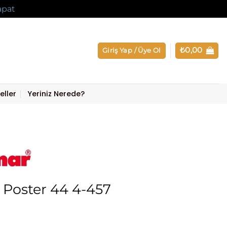
apat
₺
0,00
Giriş Yap / Üye Ol
eller
Yeriniz Nerede?
Poster 44 4-457