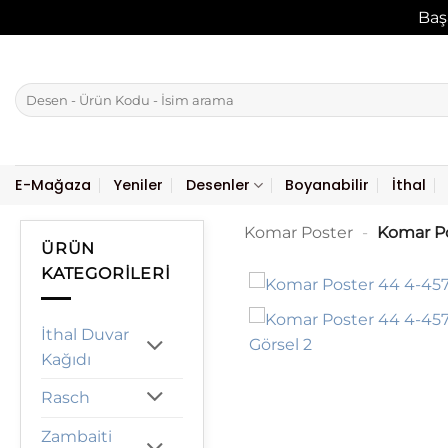
Baş
İçeriğe
atla
Ara:
E-Mağaza
Yeniler
Desenler
Boyanabilir
İthal
Komar Poster
-
Komar Po
ÜRÜN
KATEGORILERI
İthal Duvar
Kağıdı
Rasch
Zambaiti