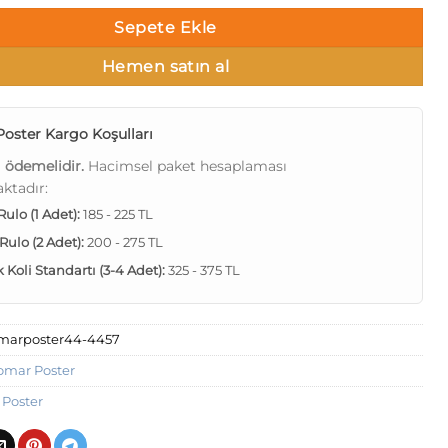
Sepete Ekle
Hemen satın al
oster Kargo Koşulları
ı ödemelidir.
Hacimsel paket hesaplaması
ktadır:
 Rulo (1 Adet):
185 - 225 TL
 Rulo (2 Adet):
200 - 275 TL
Koli Standartı (3-4 Adet):
325 - 375 TL
marposter44-4457
omar Poster
Poster