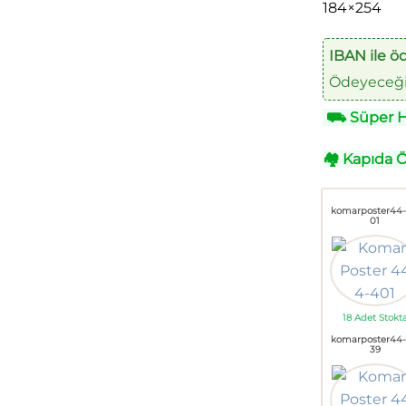
184×254
IBAN ile ö
Ödeyeceğin
⛟
Süper Hı
🏘
Kapıda 
komarposter44
01
18 Adet Stokt
komarposter44
39