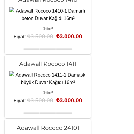
16m²
Orijinal
Şu
₺
3.500,00
₺
3.000,00
Fiyat:
fiyat:
andaki
₺3.500,00.
fiyat:
₺3.000,00.
Adawall Rococo 1411
16m²
Orijinal
Şu
₺
3.500,00
₺
3.000,00
Fiyat:
fiyat:
andaki
₺3.500,00.
fiyat:
₺3.000,00.
Adawall Rococo 24101