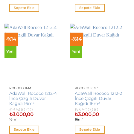
₺3.000,00.
₺3.000,00.
Sepete Ekle
Sepete Ekle
-%14
-%14
Yeni
Yeni
ROCOCO 16M²
ROCOCO 16M²
AdaWall Rococo 1212-4
AdaWall Rococo 1212-2
İnce Çizgili Duvar
İnce Çizgili Duvar
Kağıdı 16m²
Kağıdı 16m²
₺
3.500,00
₺
3.500,00
Orijinal
Şu
Orijinal
Şu
₺
3.000,00
₺
3.000,00
fiyat:
andaki
fiyat:
andaki
16m²
16m²
₺3.500,00.
fiyat:
₺3.500,00.
fiyat:
₺3.000,00.
₺3.000,00.
Sepete Ekle
Sepete Ekle