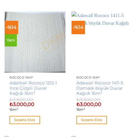
-%14
-%14
Yeni
ROCOCO 16M²
ROCOCO 16M²
AdaWall Rococo 1212-1
Adawall Rococo 1411-5
İnce Çizgili Duvar
Damask büyük Duvar
Kağıdı 16m²
Kağıdı 16m²
₺
3.500,00
₺
3.500,00
Orijinal
Şu
Orijinal
Şu
₺
3.000,00
₺
3.000,00
fiyat:
andaki
fiyat:
andaki
16m²
16m²
₺3.500,00.
fiyat:
₺3.500,00.
fiyat:
₺3.000,00.
₺3.000,00.
Sepete Ekle
Sepete Ekle