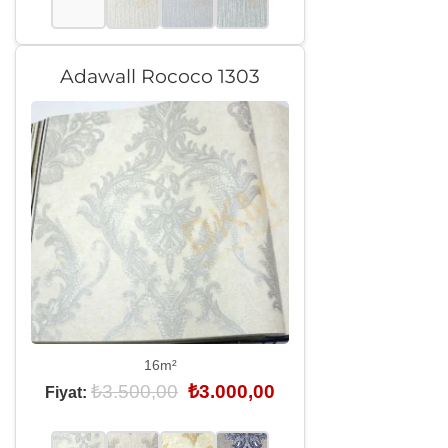
Adawall Rococo 1303
16m²
Orijinal
Şu
₺
3.500,00
₺
3.000,00
Fiyat:
fiyat:
andaki
₺3.500,00.
fiyat:
₺3.000,00.