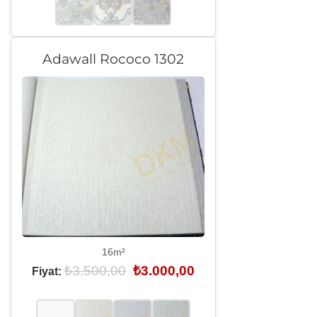
Adawall Rococo 1302
16m²
Orijinal
Şu
₺
3.500,00
₺
3.000,00
Fiyat:
fiyat:
andaki
₺3.500,00.
fiyat:
₺3.000,00.