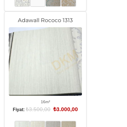
Adawall Rococo 1313
16m²
Orijinal
Şu
₺
3.500,00
₺
3.000,00
Fiyat:
fiyat:
andaki
₺3.500,00.
fiyat:
₺3.000,00.