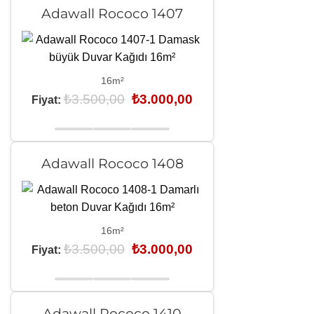
Adawall Rococo 1407
16m²
Orijinal
Şu
₺
3.500,00
₺
3.000,00
Fiyat:
fiyat:
andaki
₺3.500,00.
fiyat:
₺3.000,00.
Adawall Rococo 1408
16m²
Orijinal
Şu
₺
3.500,00
₺
3.000,00
Fiyat:
fiyat:
andaki
₺3.500,00.
fiyat:
₺3.000,00.
Adawall Rococo 1410