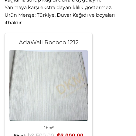
Yanmaya karşı ekstra dayanıklılık göstermez.
Ürün Menşe: Türkiye. Duvar Kağıdı ve boyaları
ithaldir.
AdaWall Rococo 1212
16m²
Orijinal
Şu
₺
3.500,00
₺
3.000,00
Fiyat: