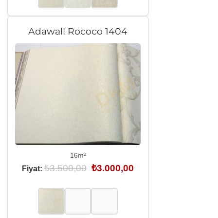
Adawall Rococo 1404
16m²
Orijinal
Şu
₺
3.500,00
₺
3.000,00
Fiyat:
fiyat:
andaki
₺3.500,00.
fiyat:
₺3.000,00.