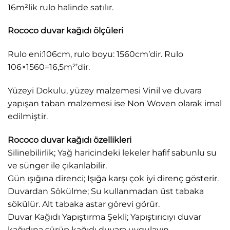
16m²lik rulo halinde satılır.
Rococo duvar kağıdı ölçüleri
Rulo eni:106cm, rulo boyu: 1560cm’dir. Rulo
106×1560=16,5m²’dir.
Yüzeyi Dokulu, yüzey malzemesi Vinil ve duvara
yapışan taban malzemesi ise Non Woven olarak imal
edilmiştir.
Rococo duvar kağıdı özellikleri
Silinebilirlik; Yağ haricindeki lekeler hafif sabunlu su
ve sünger ile çıkarılabilir.
Gün ışığına direnci; Işığa karşı çok iyi direnç gösterir.
Duvardan Sökülme; Su kullanmadan üst tabaka
sökülür. Alt tabaka astar görevi görür.
Duvar Kağıdı Yapıştırma Şekli; Yapıştırıcıyı duvar
kağıdına sürüp kağıdı duvara uygulayın.