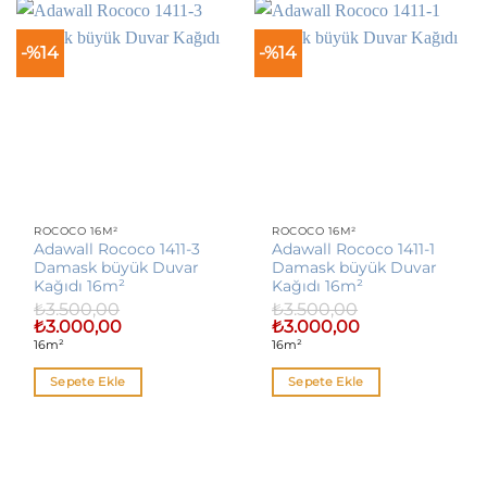
-%14
-%14
ROCOCO 16M²
ROCOCO 16M²
Adawall Rococo 1411-3
Adawall Rococo 1411-1
Damask büyük Duvar
Damask büyük Duvar
Kağıdı 16m²
Kağıdı 16m²
₺
3.500,00
₺
3.500,00
Orijinal
Şu
Orijinal
Şu
₺
3.000,00
₺
3.000,00
fiyat:
andaki
fiyat:
andaki
16m²
16m²
₺3.500,00.
fiyat:
₺3.500,00.
fiyat:
₺3.000,00.
₺3.000,00.
Sepete Ekle
Sepete Ekle