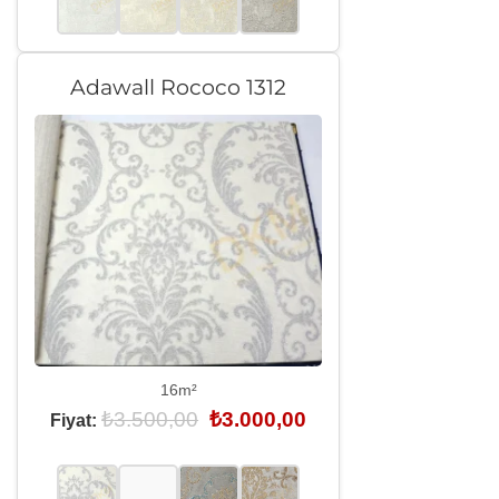
Adawall Rococo 1312
16m²
Orijinal
Şu
₺
3.500,00
₺
3.000,00
Fiyat:
fiyat:
andaki
₺3.500,00.
fiyat:
₺3.000,00.