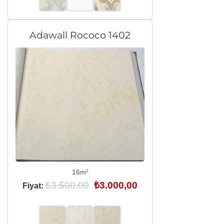
Adawall Rococo 1402
16m²
Orijinal
Şu
₺
3.500,00
₺
3.000,00
Fiyat:
fiyat:
andaki
₺3.500,00.
fiyat:
₺3.000,00.