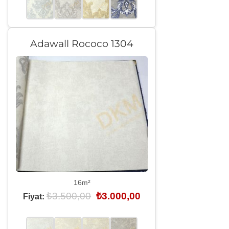
Adawall Rococo 1304
16m²
Orijinal
Şu
₺
3.500,00
₺
3.000,00
Fiyat:
fiyat:
andaki
₺3.500,00.
fiyat:
₺3.000,00.