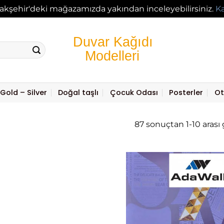
akşehir'deki mağazamızda yakından inceleyebilirsiniz.
K
Gold – Silver
Doğal taşlı
Çocuk Odası
Posterler
Ot
87 sonuçtan 1-10 arası 