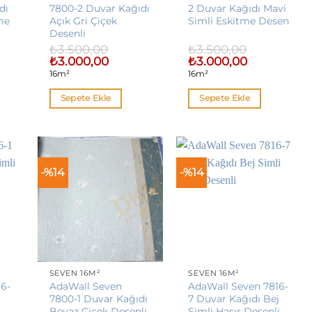
dı
7800-2 Duvar Kağıdı
2 Duvar Kağıdı Mavi
me
Açık Gri Çiçek
Simli Eskitme Desen
Desenli
₺
3.500,00
₺
3.500,00
Orijinal
Şu
Orijinal
Şu
₺
3.000,00
₺
3.000,00
i
fiyat:
andaki
fiyat:
andaki
16m²
16m²
₺3.500,00.
fiyat:
₺3.500,00.
fiyat:
,00.
₺3.000,00.
₺3.000,00.
Sepete Ekle
Sepete Ekle
-%14
-%14
SEVEN 16M²
SEVEN 16M²
16-
AdaWall Seven
AdaWall Seven 7816-
7800-1 Duvar Kağıdı
7 Duvar Kağıdı Bej
Beyaz Çiçek Desenli
Simli Hasır Desenli