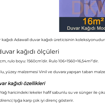
kağıdı Adawall duvar kağıdı üreticisinin koleksiyonudur. 87
uvar kağıdı ölçüleri
cm, rulo boyu: 1560cm’dir. Rulo 106×1560=16,54m²’dir.
lu, yüzey malzemesi Vinil ve duvara yapışan taban malze
r kağıdı özellikleri
; Yağ haricindeki lekeler hafif sabunlu su ve sünger ile çıkar
direnci;
Işığa karşı çok iyi direnç gösterir.