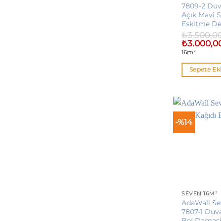
7809-2 Duv
Açık Mavi S
Eskitme D
₺
3.500,0
Orijinal
₺
3.000,0
fiyat:
16m²
₺3.500,00.
Sepete Ek
-%14
SEVEN 16M²
AdaWall S
7807-1 Duv
Bej Damas