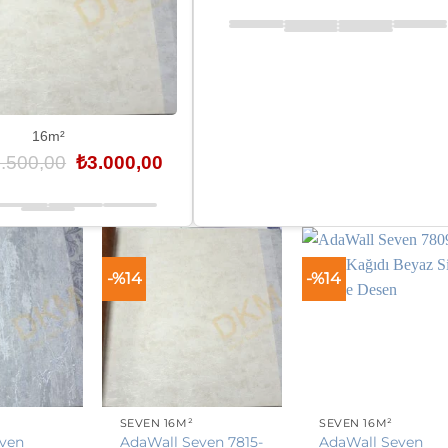
₺3.500,00.
16m²
Orijinal
Şu
.500,00
₺
3.000,00
fiyat:
andaki
₺3.500,00.
fiyat:
₺3.000,00.
-%14
-%14
SEVEN 16M²
SEVEN 16M²
even
AdaWall Seven 7815-
AdaWall Seven