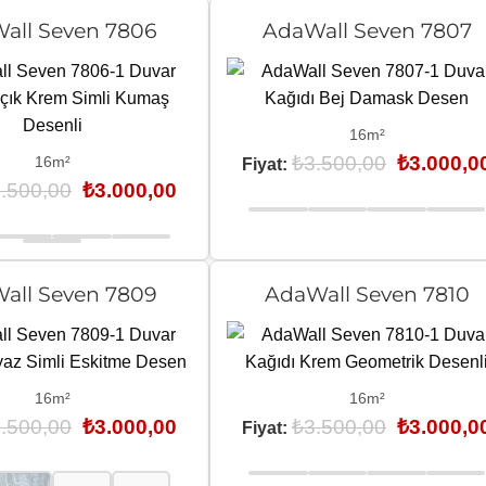
all Seven 7806
AdaWall Seven 7807
16m²
Orijinal
₺
3.500,00
₺
3.000,0
16m²
Fiyat:
fiyat:
Orijinal
Şu
.500,00
₺
3.000,00
₺3.500,00.
fiyat:
andaki
₺3.500,00.
fiyat:
₺3.000,00.
all Seven 7809
AdaWall Seven 7810
16m²
16m²
Orijinal
Şu
Orijinal
.500,00
₺
3.000,00
₺
3.500,00
₺
3.000,0
Fiyat:
fiyat:
andaki
fiyat:
₺3.500,00.
fiyat:
₺3.500,00.
₺3.000,00.