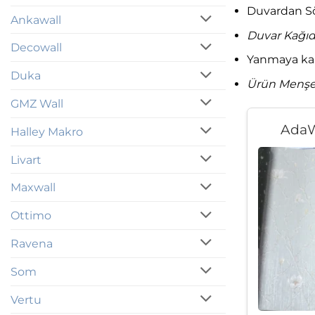
Duvardan Sö
Ankawall
Duvar Kağıdı
Decowall
Yanmaya karş
Duka
Ürün Menşe
GMZ Wall
AdaW
Halley Makro
Livart
Maxwall
Ottimo
Ravena
Som
Vertu