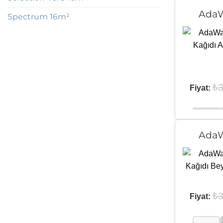
AdaW
Spectrum 16m²
₺
3
Fiyat:
AdaW
₺
3
Fiyat: