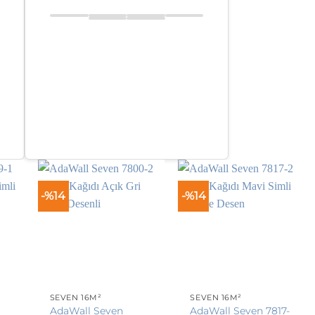
fiyat:
₺3.500,00.
fiyat:
₺3.000,00.
₺3.000,00.
-%14
-%14
SEVEN 16M²
SEVEN 16M²
AdaWall Seven
AdaWall Seven 7817-