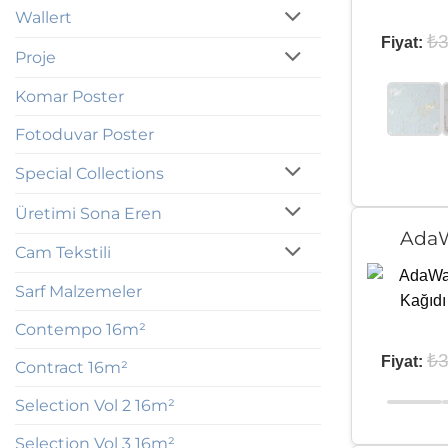
Wallert
₺
3
Fiyat:
Proje
Komar Poster
Fotoduvar Poster
Special Collections
Üretimi Sona Eren
AdaW
Cam Tekstili
Sarf Malzemeler
Contempo 16m²
₺
3
Fiyat:
Contract 16m²
Selection Vol 2 16m²
Selection Vol 3 16m²