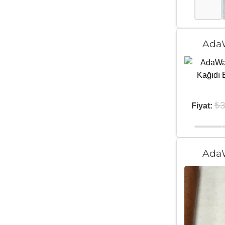
AdaW
₺
3
Fiyat:
AdaW