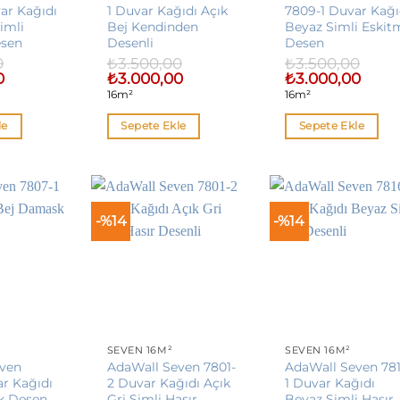
ar Kağıdı
1 Duvar Kağıdı Açık
7809-1 Duvar Kağı
imli
Bej Kendinden
Beyaz Simli Eskit
esen
Desenli
Desen
0
₺
3.500,00
₺
3.500,00
Şu
Orijinal
Şu
Orijinal
Şu
0
₺
3.000,00
₺
3.000,00
andaki
fiyat:
andaki
fiyat:
andak
16m²
16m²
fiyat:
₺3.500,00.
fiyat:
₺3.500,00.
fiyat:
₺3.000,00.
₺3.000,00.
₺3.000
le
Sepete Ekle
Sepete Ekle
-%14
-%14
SEVEN 16M²
SEVEN 16M²
even
AdaWall Seven 7801-
AdaWall Seven 78
ar Kağıdı
2 Duvar Kağıdı Açık
1 Duvar Kağıdı
k Desen
Gri Simli Hasır
Beyaz Simli Hasır