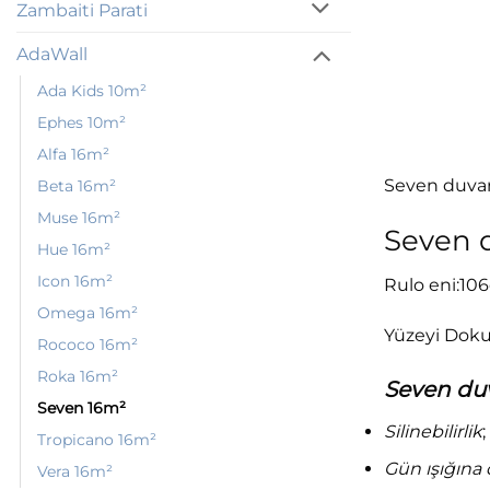
Zambaiti Parati
AdaWall
Ada Kids 10m²
Ephes 10m²
Alfa 16m²
Seven duvar 
Beta 16m²
Muse 16m²
Seven d
Hue 16m²
Icon 16m²
Rulo eni:106
Omega 16m²
Yüzeyi Doku
Rococo 16m²
Roka 16m²
Seven duva
Seven 16m²
Silinebilirlik
Tropicano 16m²
Gün ışığına 
Vera 16m²