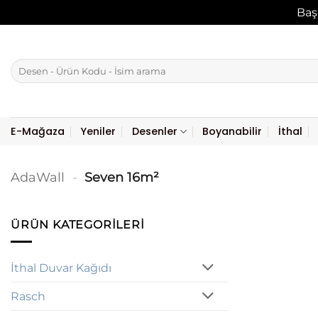
Baş
İçeriğe
atla
Ara:
E-Mağaza
Yeniler
Desenler
Boyanabilir
İthal
AdaWall
-
Seven 16m²
ÜRÜN KATEGORILERI
İthal Duvar Kağıdı
Rasch