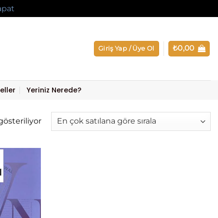
apat
₺
0,00
Giriş Yap / Üye Ol
eller
Yeriniz Nerede?
Popülerliğe
gösteriliyor
göre
sıralandı