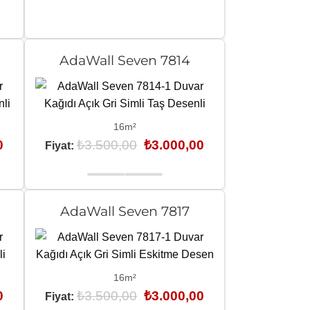
AdaWall Seven 7814
16m²
Şu
Orijinal
Şu
0
₺
3.500,00
₺
3.000,00
Fiyat:
andaki
fiyat:
andaki
fiyat:
₺3.500,00.
fiyat:
₺3.000,00.
₺3.000,00.
AdaWall Seven 7817
16m²
Şu
Orijinal
Şu
0
₺
3.500,00
₺
3.000,00
Fiyat:
andaki
fiyat:
andaki