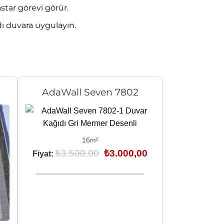
tar görevi görür.
dı duvara uygulayın.
AdaWall Seven 7802
16m²
Orijinal
Şu
₺
3.500,00
₺
3.000,00
Fiyat:
fiyat:
andaki
₺3.500,00.
fiyat:
₺3.000,00.