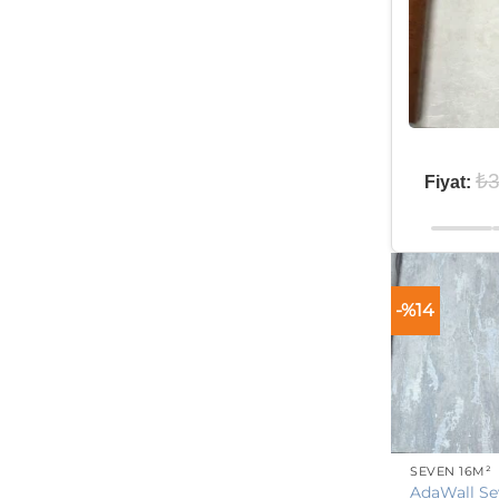
₺
3
Fiyat:
-%14
SEVEN 16M²
AdaWall S