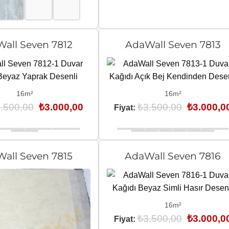
all Seven 7812
AdaWall Seven 7813
16m²
16m²
Orijinal
Şu
Orijinal
.500,00
₺
3.000,00
₺
3.500,00
₺
3.000,0
Fiyat:
fiyat:
andaki
fiyat:
₺3.500,00.
fiyat:
₺3.500,00.
₺3.000,00.
all Seven 7815
AdaWall Seven 7816
16m²
Orijinal
₺
3.500,00
₺
3.000,0
Fiyat:
fiyat: