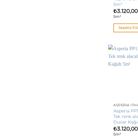
5m²
₺
3.120,00
5m²
Sepete Ek
ASPERIA İTH
Asperia PP1
Tek renk ala
Duvar Kağı
₺
3.120,00
5m²