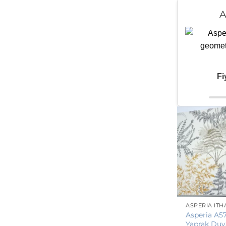
A
Fi
ASPERIA İTH
Asperia A57
Yaprak Duv