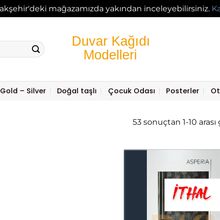
akşehir'deki mağazamızda yakından inceleyebilirsiniz.
K
Gold – Silver
Doğal taşlı
Çocuk Odası
Posterler
Ot
53 sonuçtan 1-10 arası 