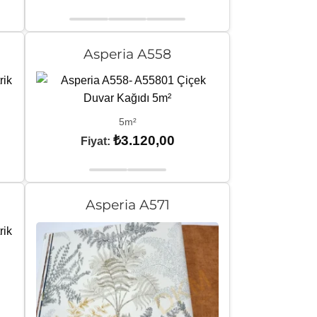
Asperia A558
5m²
₺
3.120,00
Fiyat:
Asperia A571