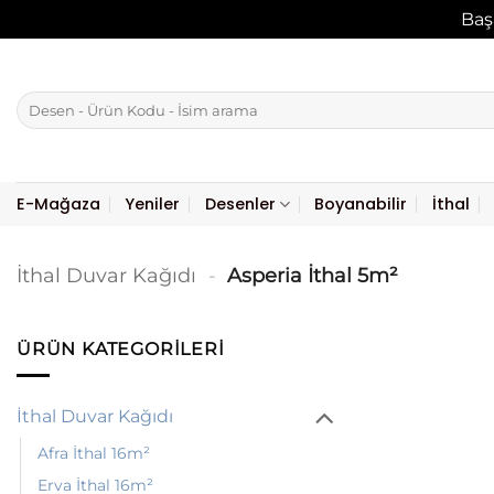
Baş
İçeriğe
atla
Ara:
E-Mağaza
Yeniler
Desenler
Boyanabilir
İthal
İthal Duvar Kağıdı
-
Asperia İthal 5m²
ÜRÜN KATEGORILERI
İthal Duvar Kağıdı
Afra İthal 16m²
Erva İthal 16m²