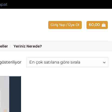
apat
₺
0,00
Giriş Yap / Üye Ol
eller
Yeriniz Nerede?
Popülerliğe
gösteriliyor
göre
sıralandı