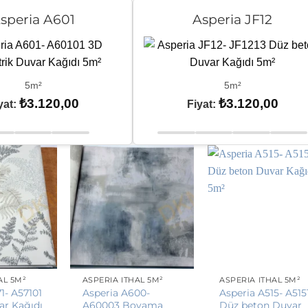
speria A601
Asperia JF12
5m²
5m²
₺
3.120,00
₺
3.120,00
yat:
Fiyat:
AL 5M²
ASPERIA İTHAL 5M²
ASPERIA İTHAL 5M²
1- A57101
Asperia A600-
Asperia A515- A515
ar Kağıdı
A60003 Boyama
Düz beton Duvar