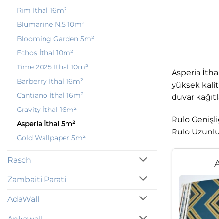
Rim İthal 16m²
Blumarine N.5 10m²
Blooming Garden 5m²
Echos İthal 10m²
Time 2025 İthal 10m²
Asperia İtha
Barberry İthal 16m²
yüksek kalit
Cantiano İthal 16m²
duvar kağıtl
Gravity İthal 16m²
Rulo Genişl
Asperia İthal 5m²
Rulo Uzunl
Gold Wallpaper 5m²
Rasch
A
Zambaiti Parati
AdaWall
Ankawall