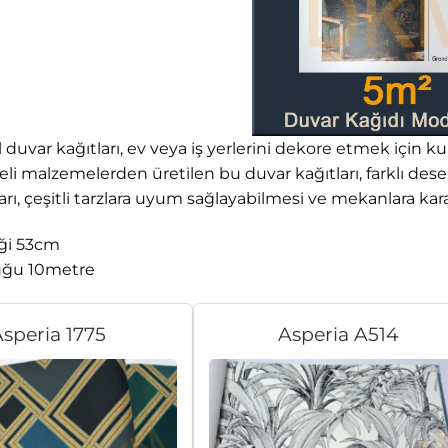
l duvar kağıtları, ev veya iş yerlerini dekore etmek için kul
eli malzemelerden üretilen bu duvar kağıtları, farklı desenl
arı, çeşitli tarzlara uyum sağlayabilmesi ve mekanlara ka
iği 53cm
uğu 10metre
speria 1775
Asperia A514