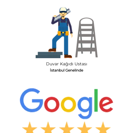
Duvar Kağıdı Ustası
İstanbul Genelinde