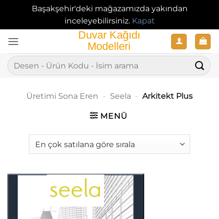
Başakşehir'deki mağazamızda yakından
inceleyebilirsiniz.
Kapat
İçeriğe
atla
Ara:
Üretimi Sona Eren
-
Seela
-
Arkitekt Plus
MENÜ