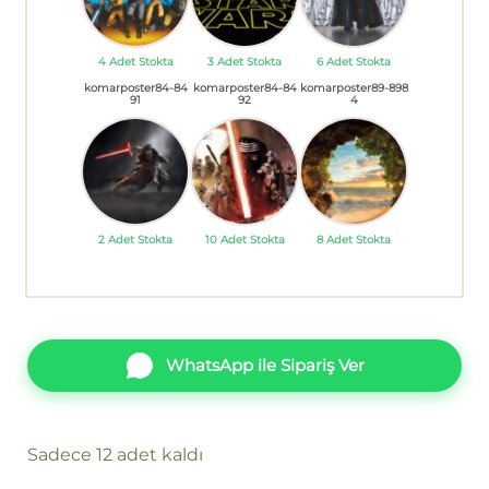
4 Adet Stokta
3 Adet Stokta
6 Adet Stokta
komarposter84-84
komarposter84-84
komarposter89-898
91
92
4
2 Adet Stokta
10 Adet Stokta
8 Adet Stokta
WhatsApp ile Sipariş Ver
Sadece 12 adet kaldı