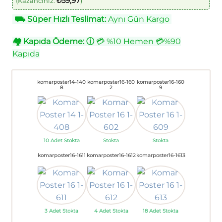
₺
59,97
(Kazancınız:
)
⛟
Süper Hızlı Teslimat:
Aynı Gün Kargo
🏘
Kapıda Ödeme:
ⓘ
💳 %10 Hemen 💳%90
Kapıda
komarposter14-140
komarposter16-160
komarposter16-160
8
2
9
10 Adet Stokta
Stokta
Stokta
komarposter16-1611
komarposter16-1612
komarposter16-1613
3 Adet Stokta
4 Adet Stokta
18 Adet Stokta