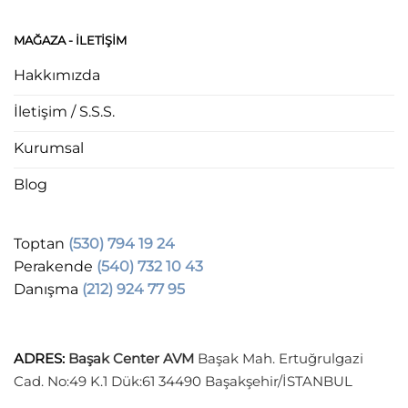
MAĞAZA - ILETIŞIM
Hakkımızda
İletişim / S.S.S.
Kurumsal
Blog
Toptan
(530) 794 19 24
Perakende
(540) 732 10 43
Danışma
(212) 924 77 95
ADRES
:
Başak Center AVM
Başak Mah. Ertuğrulgazi
Cad. No:49 K.1 Dük:61 34490 Başakşehir/İSTANBUL