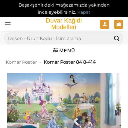
Başakşehir'deki mağazamızda yakından
inceleyebilirsiniz.
Kapat
İçeriğe
atla
Ara:
MENÜ
Komar Poster
-
Komar Poster 84 8-414