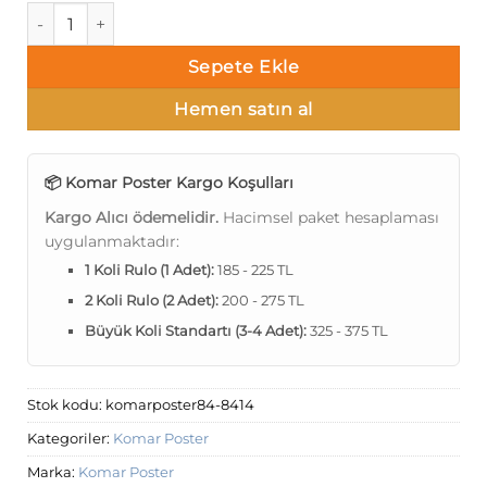
Komar Poster 84 8-414 adet
Sepete Ekle
Hemen satın al
📦 Komar Poster Kargo Koşulları
Kargo Alıcı ödemelidir.
Hacimsel paket hesaplaması
uygulanmaktadır:
1 Koli Rulo (1 Adet):
185 - 225 TL
2 Koli Rulo (2 Adet):
200 - 275 TL
Büyük Koli Standartı (3-4 Adet):
325 - 375 TL
Stok kodu:
komarposter84-8414
Kategoriler:
Komar Poster
Marka:
Komar Poster