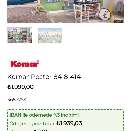
Komar Poster 84 8-414
₺
1.999,00
368×254
IBAN ile ödemede %3 indirim!
₺
1.939,03
Ödeyeceğiniz tutar: