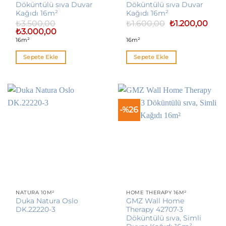
Döküntülü sıva Duvar
Döküntülü sıva Duvar
Kağıdı 16m²
Kağıdı 16m²
Orijinal
Şu
₺
3.500,00
₺
1.600,00
₺
1.200,00
fiyat:
anda
Orijinal
Şu
₺
3.000,00
₺1.600,00.
fiyat:
fiyat:
andaki
16m²
16m²
₺1.20
₺3.500,00.
fiyat:
₺3.000,00.
Sepete Ekle
Sepete Ekle
-%26
NATURA 10M²
HOME THERAPY 16M²
Duka Natura Oslo
GMZ Wall Home
DK.22220-3
Therapy 42707-3
Döküntülü sıva, Simli