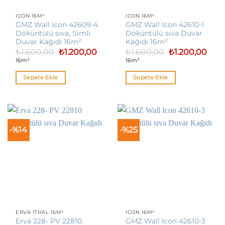
ICON 16M²
ICON 16M²
GMZ Wall Icon 42609-4
GMZ Wall Icon 42610-1
Döküntülü sıva, Simli
Döküntülü sıva Duvar
Duvar Kağıdı 16m²
Kağıdı 16m²
Orijinal
Şu
Orijinal
Şu
₺
1.600,00
₺
1.200,00
₺
1.600,00
₺
1.200,00
fiyat:
andaki
fiyat:
anda
16m²
16m²
₺1.600,00.
fiyat:
₺1.600,00.
fiyat:
₺1.200,00.
₺1.20
Sepete Ekle
Sepete Ekle
-%14
-%25
ERVA İTHAL 16M²
ICON 16M²
Erva 228- PV 22810
GMZ Wall Icon 42610-3