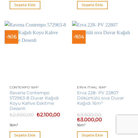
₺1.200,00.
₺1.20
Sepete Ekle
Sepete Ekle
-%16
-%14
CONTEMPO 16M²
ERVA İTHAL 16M²
Ravena Contempo
Erva 228- PV 22807
572963-8 Duvar Kağıdı
Döküntülü sıva Duvar
Koyu Kahve Eskitme
Kağıdı 16m²
Desenli
Orijinal
Şu
₺
2.500,00
₺
2.100,00
₺
3.500,00
fiyat:
andaki
Orijinal
Şu
₺
3.000,00
₺2.500,00.
fiyat:
fiyat:
andaki
16m²
16m²
₺2.100,00.
₺3.500,00.
fiyat:
₺3.000,00.
Sepete Ekle
Sepete Ekle