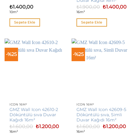
Duvar Kağıdı 16m²
Orijinal
Şu
₺
1.400,00
₺
1.900,00
₺
1.400,00
fiyat:
anda
10m²
16m²
₺1.900,00.
fiyat:
₺1.40
Sepete Ekle
Sepete Ekle
-%25
-%25
ICON 16M²
ICON 16M²
GMZ Wall Icon 42610-2
GMZ Wall Icon 42609-5
Döküntülü sıva Duvar
Döküntülü sıva, Simli
Kağıdı 16m²
Duvar Kağıdı 16m²
Orijinal
Şu
Orijinal
Şu
₺
1.600,00
₺
1.200,00
₺
1.600,00
₺
1.200,00
fiyat:
andaki
fiyat:
anda
16m²
16m²
₺1.600,00.
fiyat:
₺1.600,00.
fiyat: