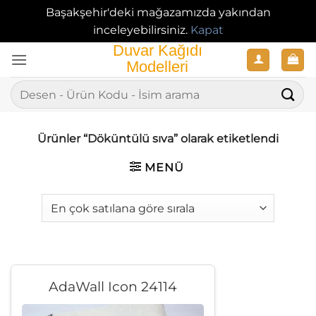
Başakşehir'deki mağazamızda yakından
inceleyebilirsiniz.
Kapat
İçeriğe
atla
Ara:
Ürünler “Döküntülü sıva” olarak etiketlendi
MENÜ
AdaWall Icon 24114