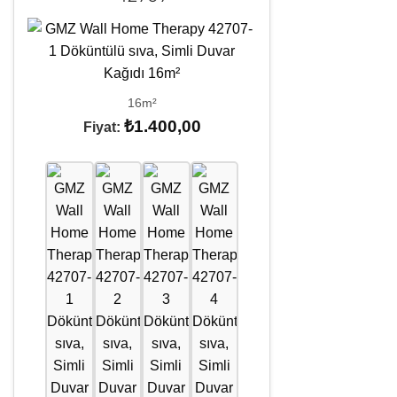
16m²
₺
1.400,00
Fiyat: