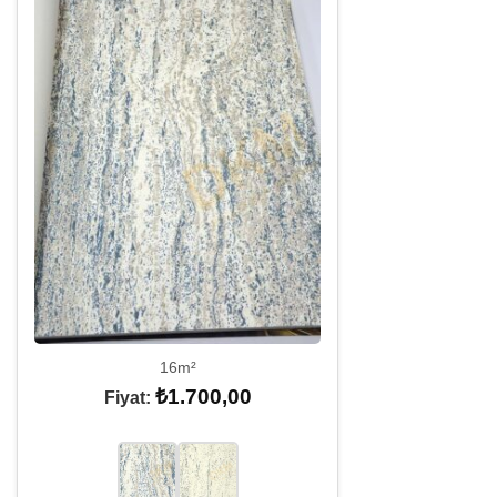
16m²
₺
1.700,00
Fiyat: