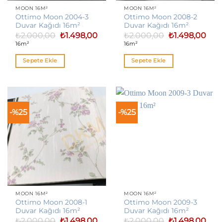
MOON 16M²
MOON 16M²
Ottimo Moon 2004-3
Ottimo Moon 2008-2
Duvar Kağıdı 16m²
Duvar Kağıdı 16m²
Orijinal
Şu
Orijinal
Şu
₺
2.000,00
₺
1.498,00
₺
2.000,00
₺
1.498,00
fiyat:
andaki
fiyat:
anda
16m²
16m²
₺2.000,00.
fiyat:
₺2.000,00.
fiyat
₺1.498,00.
₺1.4
Sepete Ekle
Sepete Ekle
-%25
-%25
MOON 16M²
MOON 16M²
Ottimo Moon 2008-1
Ottimo Moon 2009-3
Duvar Kağıdı 16m²
Duvar Kağıdı 16m²
Orijinal
Şu
Orijinal
Şu
₺
2.000,00
₺
1.498,00
₺
2.000,00
₺
1.498,00