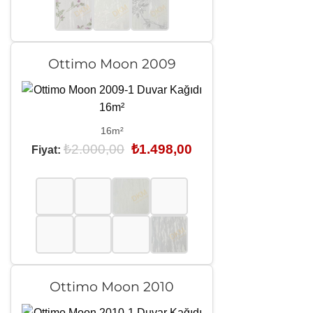
Ottimo Moon 2009
16m²
Orijinal
Şu
₺
2.000,00
₺
1.498,00
Fiyat:
fiyat:
andaki
₺2.000,00.
fiyat:
₺1.498,00.
Ottimo Moon 2010