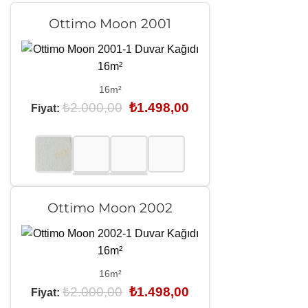
Ottimo Moon 2001
16m²
Orijinal
Şu
₺
2.000,00
₺
1.498,00
Fiyat:
fiyat:
andaki
₺2.000,00.
fiyat:
₺1.498,00.
Ottimo Moon 2002
16m²
Orijinal
Şu
₺
2.000,00
₺
1.498,00
Fiyat:
fiyat:
andaki