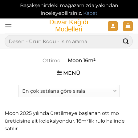
Başakşehir'deki mağazamızda yakından
inceleyebilirsiniz.
Kapat
İçeriğe
atla
Ara:
Ottimo
-
Moon 16m²
MENÜ
Moon 2025 yılında üretilmeye başlanan ottimo
üreticisine ait koleksiyondur. 16m²lik rulo halinde
satılır.