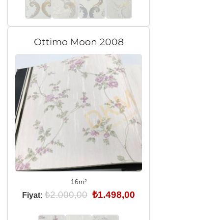
Ottimo Moon 2008
16m²
Orijinal
Şu
₺
2.000,00
₺
1.498,00
Fiyat:
fiyat:
andaki
₺2.000,00.
fiyat:
₺1.498,00.