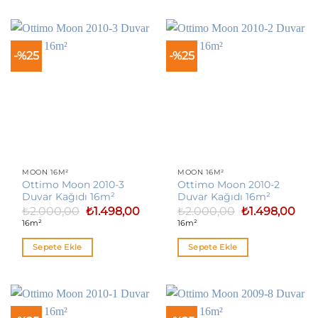
-%25
-%25
MOON 16M²
MOON 16M²
Ottimo Moon 2010-3
Ottimo Moon 2010-2
Duvar Kağıdı 16m²
Duvar Kağıdı 16m²
Orijinal
Şu
Orijinal
Şu
₺
2.000,00
₺
1.498,00
₺
2.000,00
₺
1.498,00
fiyat:
andaki
fiyat:
anda
16m²
16m²
₺2.000,00.
fiyat:
₺2.000,00.
fiyat
₺1.498,00.
₺1.4
Sepete Ekle
Sepete Ekle