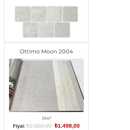
₺2.000,00.
fiyat:
₺1.498,00.
Ottimo Moon 2004
16m²
Orijinal
Şu
₺
2.000,00
₺
1.498,00
Fiyat:
fiyat:
andaki