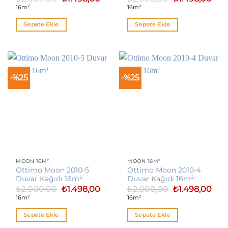
fiyat:
andaki
fiyat:
anda
16m²
16m²
₺2.000,00.
fiyat:
₺2.000,00.
fiyat
₺1.498,00.
₺1.4
Sepete Ekle
Sepete Ekle
-%25
-%25
MOON 16M²
MOON 16M²
Ottimo Moon 2010-5
Ottimo Moon 2010-4
Duvar Kağıdı 16m²
Duvar Kağıdı 16m²
Orijinal
Şu
Orijinal
Şu
₺
2.000,00
₺
1.498,00
₺
2.000,00
₺
1.498,00
fiyat:
andaki
fiyat:
anda
16m²
16m²
₺2.000,00.
fiyat:
₺2.000,00.
fiyat
₺1.498,00.
₺1.4
Sepete Ekle
Sepete Ekle