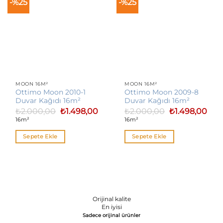
-%25
-%25
MOON 16M²
MOON 16M²
Ottimo Moon 2010-1
Ottimo Moon 2009-8
Duvar Kağıdı 16m²
Duvar Kağıdı 16m²
Orijinal
Şu
Orijinal
Şu
₺
2.000,00
₺
1.498,00
₺
2.000,00
₺
1.498,00
fiyat:
andaki
fiyat:
anda
16m²
16m²
₺2.000,00.
fiyat:
₺2.000,00.
fiyat
₺1.498,00.
₺1.4
Sepete Ekle
Sepete Ekle
Orijinal kalite
En iyisi
Sadece orijinal ürünler