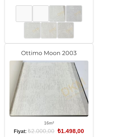
₺2.000,00.
fiyat:
₺1.498,00.
Ottimo Moon 2003
16m²
Orijinal
Şu
₺
2.000,00
₺
1.498,00
Fiyat:
fiyat:
andaki