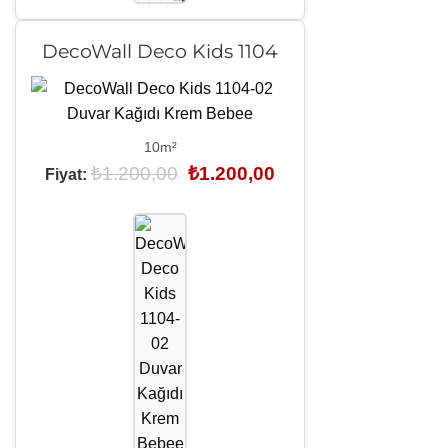
DecoWall Deco Kids 1104
10m²
Orijinal
Şu
₺
1.200,00
₺
1.200,00
Fiyat:
fiyat:
andaki
₺1.200,00.
fiyat:
₺1.200,00.