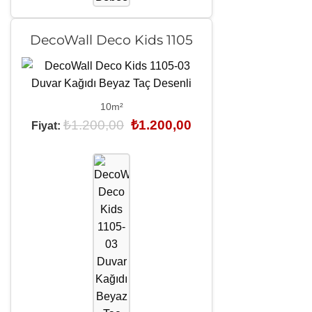
DecoWall Deco Kids 1105
10m²
Orijinal
Şu
₺
1.200,00
₺
1.200,00
Fiyat:
fiyat:
andaki
₺1.200,00.
fiyat:
₺1.200,00.