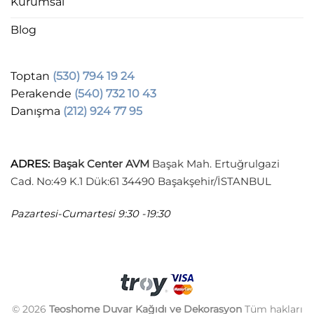
Kurumsal
Blog
Toptan
(530) 794 19 24
Perakende
(540) 732 10 43
Danışma
(212) 924 77 95
ADRES
:
Başak Center AVM
Başak Mah. Ertuğrulgazi
Cad. No:49 K.1 Dük:61 34490 Başakşehir/İSTANBUL
Pazartesi-Cumartesi
9:30 -19:30
© 2026
Teoshome Duvar Kağıdı ve Dekorasyon
Tüm hakları