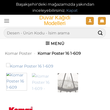
Başakşehir'deki mağazamızda yakından
inceleyebilirsiniz.
Kapat
İçeriğe
atla
Ara:
MENÜ
Komar Poster
-
Komar Poster 16 1-609