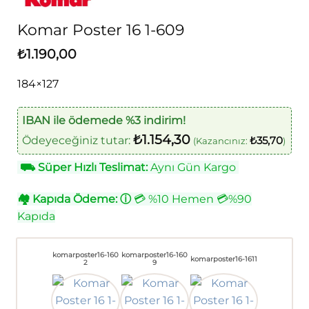
Komar Poster 16 1-609
₺
1.190,00
184×127
IBAN ile ödemede %3 indirim!
₺
1.154,30
Ödeyeceğiniz tutar:
₺
35,70
(Kazancınız:
)
⛟
Süper Hızlı Teslimat:
Aynı Gün Kargo
🏘
Kapıda Ödeme:
ⓘ
💳 %10 Hemen 💳%90
Kapıda
komarposter16-160
komarposter16-160
komarposter16-1611
2
9