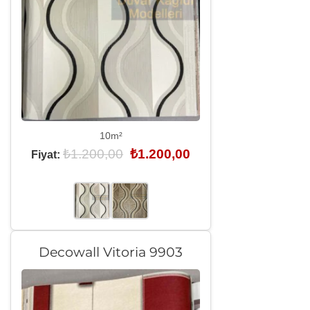
10m²
Orijinal
Şu
₺
1.200,00
₺
1.200,00
Fiyat:
fiyat:
andaki
₺1.200,00.
fiyat:
₺1.200,00.
Decowall Vitoria 9903