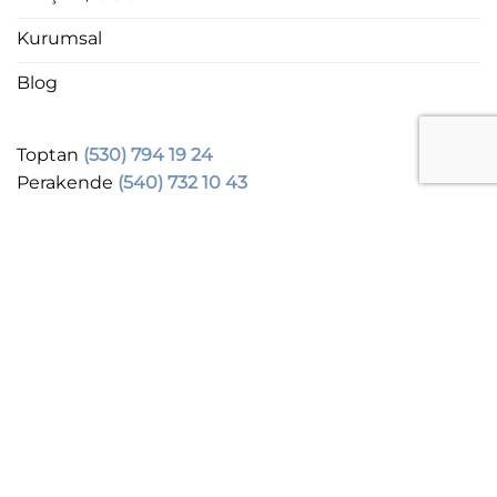
Kurumsal
Blog
Toptan
(530) 794 19 24
Perakende
(540) 732 10 43
Danışma
(212) 924 77 95
ADRES
:
Başak Center AVM
Başak Mah. Ertuğrulgazi
Cad. No:49 K.1 Dük:61 34490 Başakşehir/İSTANBUL
Pazartesi-Cumartesi
9:30 -19:30