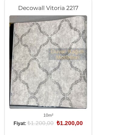
Decowall Vitoria 2217
10m²
Orijinal
Şu
₺
1.200,00
₺
1.200,00
Fiyat:
fiyat:
andaki
₺1.200,00.
fiyat: