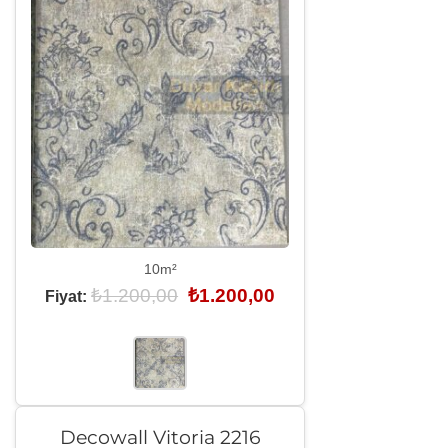
10m²
Orijinal
Şu
₺
1.200,00
₺
1.200,00
Fiyat:
fiyat:
andaki
₺1.200,00.
fiyat:
₺1.200,00.
Decowall Vitoria 2216