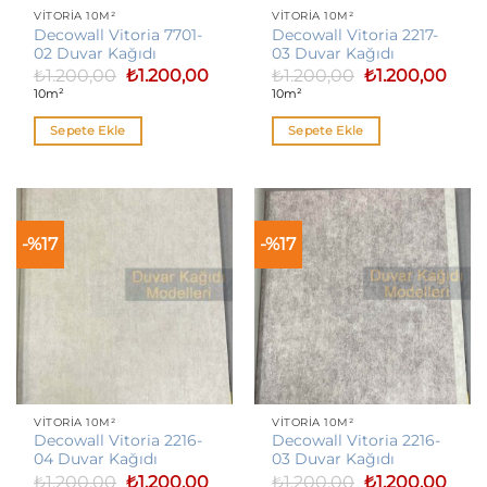
VITORIA 10M²
VITORIA 10M²
Decowall Vitoria 7701-
Decowall Vitoria 2217-
02 Duvar Kağıdı
03 Duvar Kağıdı
Orijinal
Şu
Orijinal
Şu
₺
1.200,00
₺
1.200,00
₺
1.200,00
₺
1.200,00
fiyat:
andaki
fiyat:
anda
10m²
10m²
₺1.200,00.
fiyat:
₺1.200,00.
fiyat:
₺1.200,00.
₺1.20
Sepete Ekle
Sepete Ekle
-%17
-%17
VITORIA 10M²
VITORIA 10M²
Decowall Vitoria 2216-
Decowall Vitoria 2216-
04 Duvar Kağıdı
03 Duvar Kağıdı
Orijinal
Şu
Orijinal
Şu
₺
1.200,00
₺
1.200,00
₺
1.200,00
₺
1.200,00