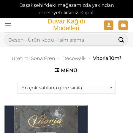
Başakşehir'deki mağazamızda yakından
inceleyebilirsiniz.
Kapat
İçeriğe
atla
Ara:
Üretimi Sona Eren
-
Decowall-
-
Vitoria 10m²
MENÜ