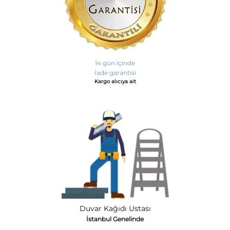
14 gün içinde
İade garantisi
Kargo alıcıya ait
Duvar Kağıdı Ustası
İstanbul Genelinde