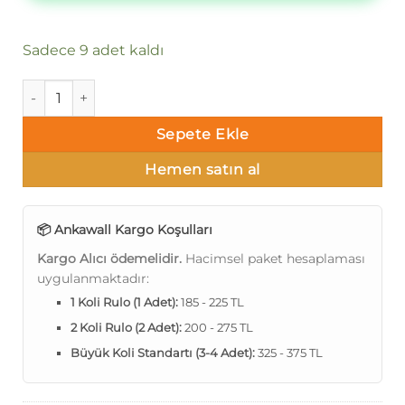
Sadece 9 adet kaldı
Ankawall Luna-Dalgalı 582818 Duvar Kağıdı adet
Sepete Ekle
Hemen satın al
📦 Ankawall Kargo Koşulları
Kargo Alıcı ödemelidir.
Hacimsel paket hesaplaması
uygulanmaktadır:
1 Koli Rulo (1 Adet):
185 - 225 TL
2 Koli Rulo (2 Adet):
200 - 275 TL
Büyük Koli Standartı (3-4 Adet):
325 - 375 TL