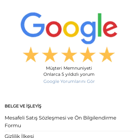
Müşteri Memnuniyeti
Onlarca 5 yıldızlı yorum
Google Yorumlarını Gör
BELGE VE İŞLEYIŞ
Mesafeli Satış Sözleşmesi ve Ön Bilgilendirme
Formu
Gizlilik İlkesi