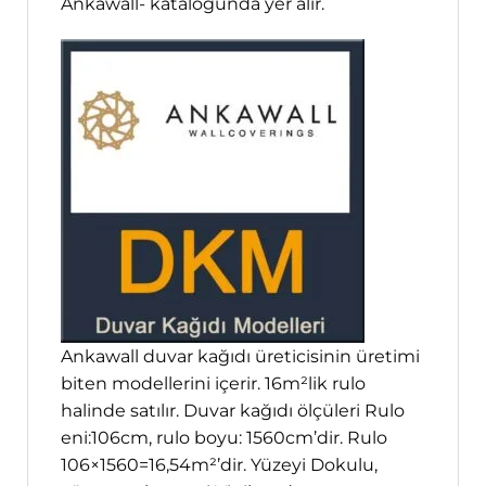
Ankawall- kataloğunda yer alır.
Ankawall duvar kağıdı üreticisinin üretimi
biten modellerini içerir. 16m²lik rulo
halinde satılır. Duvar kağıdı ölçüleri Rulo
eni:106cm, rulo boyu: 1560cm’dir. Rulo
106×1560=16,54m²’dir. Yüzeyi Dokulu,