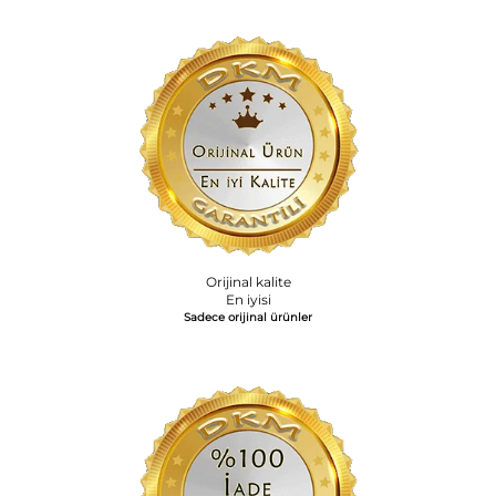
Orijinal kalite
En iyisi
Sadece orijinal ürünler