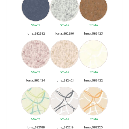
Stokta
Stokta
Stokta
luna_582592
luna_582596
luna_582423
Stokta
Stokta
Stokta
luna_582424
luna_582421
luna_582422
Stokta
Stokta
Stokta
luna_582188
luna_582219
luna_582220