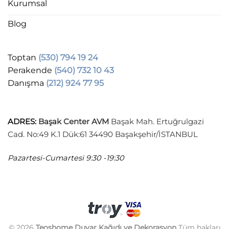
Kurumsal
Blog
Toptan
(530) 794 19 24
Perakende
(540) 732 10 43
Danışma
(212) 924 77 95
ADRES
:
Başak Center AVM
Başak Mah. Ertuğrulgazi
Cad. No:49 K.1 Dük:61 34490 Başakşehir/İSTANBUL
Pazartesi-Cumartesi
9:30 -19:30
© 2026
Teoshome Duvar Kağıdı ve Dekorasyon
Tüm hakları