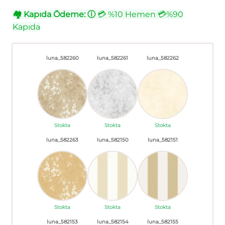
🏘
Kapıda Ödeme:
ⓘ
💳 %10 Hemen 💳%90
Kapıda
luna_582260
luna_582261
luna_582262
Stokta
Stokta
Stokta
luna_582263
luna_582150
luna_582151
Stokta
Stokta
Stokta
luna_582153
luna_582154
luna_582155