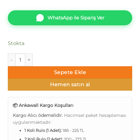
WhatsApp ile Sipariş Ver
Stokta
Ankawall Luna-Dalgalı 582240 Duvar Kağıdı adet
Sepete Ekle
Hemen satın al
📦 Ankawall Kargo Koşulları
Kargo Alıcı ödemelidir.
Hacimsel paket hesaplaması
uygulanmaktadır:
1 Koli Rulo (1 Adet):
185 - 225 TL
2 Koli Rulo (2 Adet):
200 - 275 TL