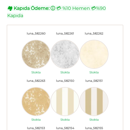
🏘
Kapıda Ödeme:
ⓘ
💳 %10 Hemen 💳%90
Kapıda
luna_582260
luna_582261
luna_582262
Stokta
Stokta
Stokta
luna_582263
luna_582150
luna_582151
Stokta
Stokta
Stokta
luna_582153
luna_582154
luna_582155