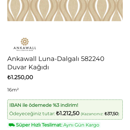
Ankawall Luna-Dalgalı 582240
Duvar Kağıdı
₺
1.250,00
16m²
IBAN ile ödemede %3 indirim!
₺
1.212,50
Ödeyeceğiniz tutar:
₺
37,50
(Kazancınız:
)
⛟
Süper Hızlı Teslimat:
Aynı Gün Kargo