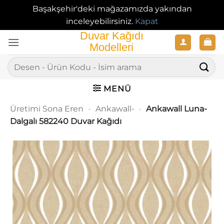
Başakşehir'deki mağazamızda yakından
inceleyebilirsiniz.
Kapat
İçeriğe
atla
Ara:
MENÜ
Üretimi Sona Eren
-
Ankawall-
-
Ankawall Luna-
Dalgalı 582240 Duvar Kağıdı