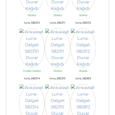
Stokta
Stokta
Stokta
luna_582310
luna_582311
luna_582312
9 Adet Stokta
Stokta
Stokta
luna_582314
luna_582315
luna_582812