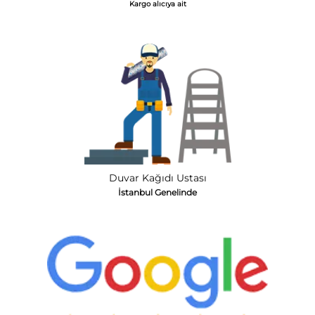
Kargo alıcıya ait
Duvar Kağıdı Ustası
İstanbul Genelinde