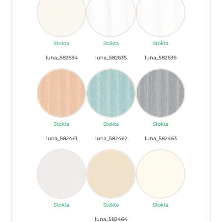
Stokta
Stokta
Stokta
luna_582634
luna_582635
luna_582636
Stokta
Stokta
Stokta
luna_582461
luna_582462
luna_582463
Stokta
Stokta
Stokta
luna_582464