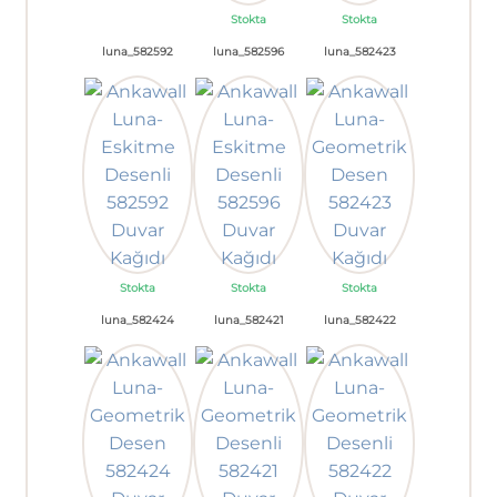
Stokta
Stokta
luna_582592
luna_582596
luna_582423
Stokta
Stokta
Stokta
luna_582424
luna_582421
luna_582422