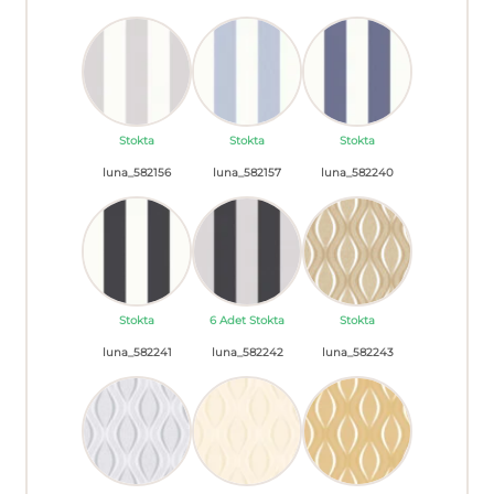
Stokta
Stokta
Stokta
luna_582156
luna_582157
luna_582240
Stokta
6 Adet Stokta
Stokta
luna_582241
luna_582242
luna_582243