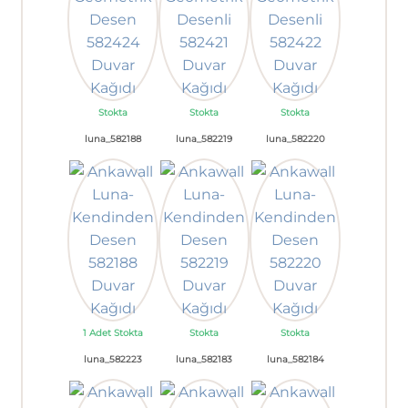
Stokta
Stokta
Stokta
luna_582188
luna_582219
luna_582220
1 Adet Stokta
Stokta
Stokta
luna_582223
luna_582183
luna_582184