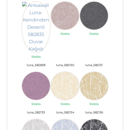
Stokta
Stokta
Stokta
luna_582838
luna_582130
luna_582131
Stokta
Stokta
Stokta
luna_582133
luna_582134
luna_582136