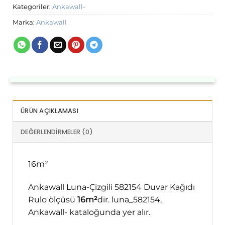
Kategoriler:
Ankawall-
Marka:
Ankawall
ÜRÜN AÇIKLAMASI
DEĞERLENDIRMELER (0)
16m²
Ankawall Luna-Çizgili 582154 Duvar Kağıdı
Rulo ölçüsü
16m²
dir. luna_582154,
Ankawall- kataloğunda yer alır.