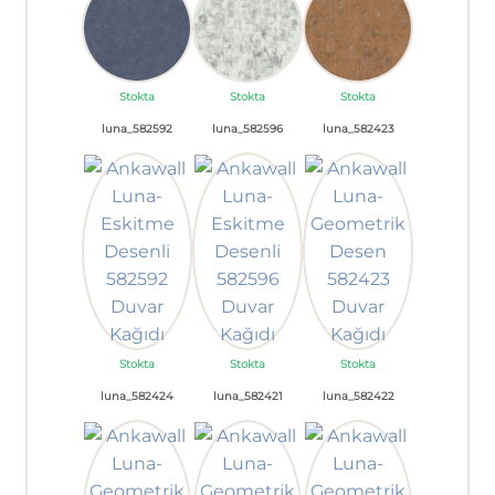
Stokta
Stokta
Stokta
luna_582592
luna_582596
luna_582423
Stokta
Stokta
Stokta
luna_582424
luna_582421
luna_582422