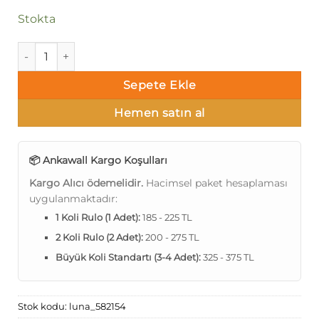
Stokta
Ankawall Luna-Çizgili 582154 Duvar Kağıdı adet
Sepete Ekle
Hemen satın al
📦 Ankawall Kargo Koşulları
Kargo Alıcı ödemelidir.
Hacimsel paket hesaplaması
uygulanmaktadır:
1 Koli Rulo (1 Adet):
185 - 225 TL
2 Koli Rulo (2 Adet):
200 - 275 TL
Büyük Koli Standartı (3-4 Adet):
325 - 375 TL
Stok kodu:
luna_582154