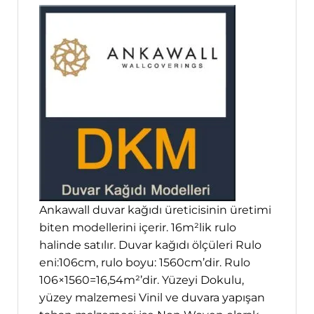
Ankawall duvar kağıdı üreticisinin üretimi
biten modellerini içerir. 16m²lik rulo
halinde satılır. Duvar kağıdı ölçüleri Rulo
eni:106cm, rulo boyu: 1560cm’dir. Rulo
106×1560=16,54m²’dir. Yüzeyi Dokulu,
yüzey malzemesi Vinil ve duvara yapışan