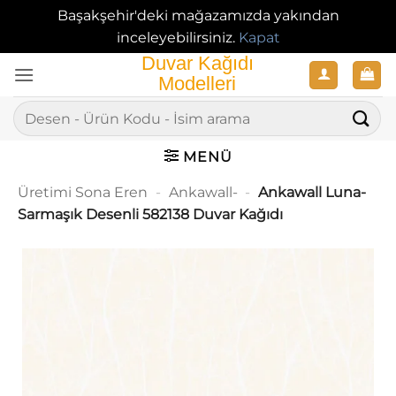
Başakşehir'deki mağazamızda yakından
inceleyebilirsiniz.
Kapat
İçeriğe
atla
Ara:
MENÜ
Üretimi Sona Eren
-
Ankawall-
-
Ankawall Luna-
Sarmaşık Desenli 582138 Duvar Kağıdı