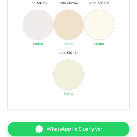
luna_582461
luna_582462
luna_582463
Stokta
Stokta
Stokta
luna_582464
Stokta
WhatsApp ile Sipariş Ver