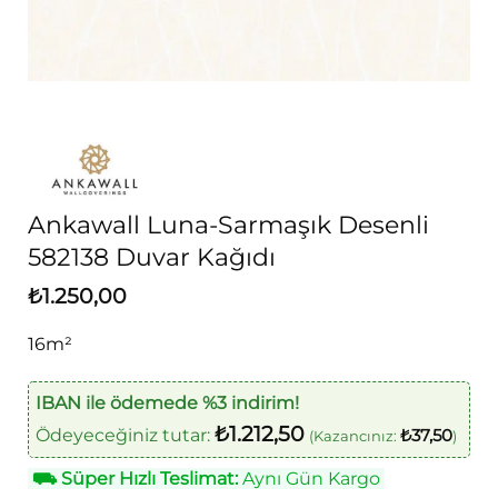
Ankawall Luna-Sarmaşık Desenli
582138 Duvar Kağıdı
₺
1.250,00
16m²
IBAN ile ödemede %3 indirim!
₺
1.212,50
Ödeyeceğiniz tutar:
₺
37,50
(Kazancınız:
)
⛟
Süper Hızlı Teslimat:
Aynı Gün Kargo