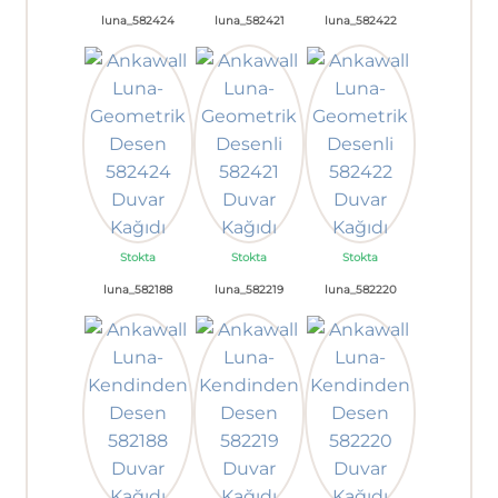
luna_582424
luna_582421
luna_582422
Stokta
Stokta
Stokta
luna_582188
luna_582219
luna_582220