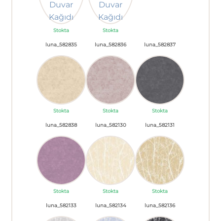
Stokta
Stokta
luna_582835
luna_582836
luna_582837
Stokta
Stokta
Stokta
luna_582838
luna_582130
luna_582131
Stokta
Stokta
Stokta
luna_582133
luna_582134
luna_582136