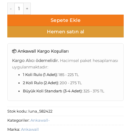
Ankawall Luna-Geometrik Desenli 582422 Duvar Kağıdı adet
Sepete Ekle
Hemen satın al
📦 Ankawall Kargo Koşulları
Kargo Alıcı ödemelidir.
Hacimsel paket hesaplaması
uygulanmaktadır:
1 Koli Rulo (1 Adet):
185 - 225 TL
2 Koli Rulo (2 Adet):
200 - 275 TL
Büyük Koli Standartı (3-4 Adet):
325 - 375 TL
Stok kodu:
luna_582422
Kategoriler:
Ankawall-
Marka:
Ankawall