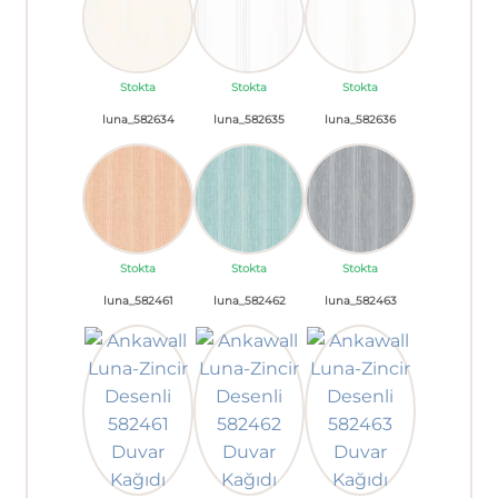
Stokta
Stokta
Stokta
luna_582634
luna_582635
luna_582636
Stokta
Stokta
Stokta
luna_582461
luna_582462
luna_582463