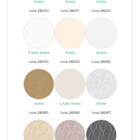
Stokta
Stokta
Stokta
luna_582310
luna_582311
luna_582312
9 Adet Stokta
Stokta
Stokta
luna_582314
luna_582315
luna_582812
Stokta
2 Adet Stokta
Stokta
luna_582815
luna_582816
luna_582817