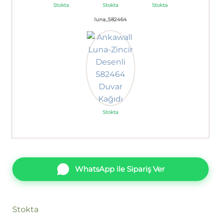
Stokta
Stokta
Stokta
luna_582464
Stokta
WhatsApp ile Sipariş Ver
Stokta