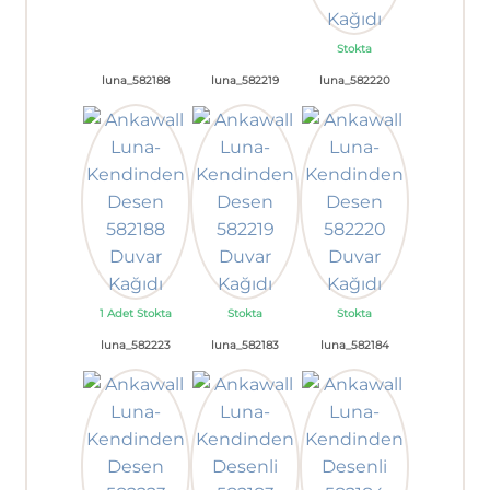
Stokta
luna_582188
luna_582219
luna_582220
1 Adet Stokta
Stokta
Stokta
luna_582223
luna_582183
luna_582184