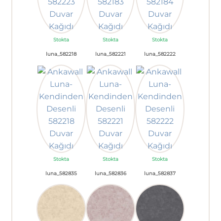
Stokta
Stokta
Stokta
luna_582218
luna_582221
luna_582222
Stokta
Stokta
Stokta
luna_582835
luna_582836
luna_582837