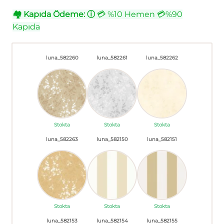
🏘
Kapıda Ödeme:
ⓘ
💳 %10 Hemen 💳%90
Kapıda
luna_582260
luna_582261
luna_582262
Stokta
Stokta
Stokta
luna_582263
luna_582150
luna_582151
Stokta
Stokta
Stokta
luna_582153
luna_582154
luna_582155