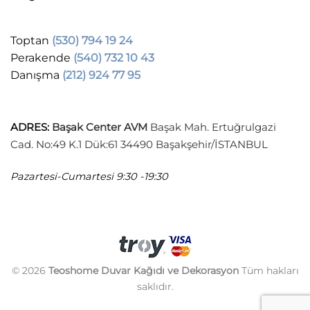
Toptan
(530) 794 19 24
Perakende
(540) 732 10 43
Danışma
(212) 924 77 95
ADRES
:
Başak Center AVM
Başak Mah. Ertuğrulgazi
Cad. No:49 K.1 Dük:61 34490 Başakşehir/İSTANBUL
Pazartesi-Cumartesi
9:30 -19:30
© 2026
Teoshome Duvar Kağıdı ve Dekorasyon
Tüm hakları
saklıdır.