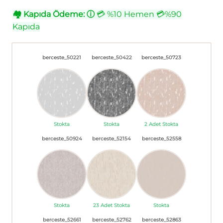
🏘
Kapıda Ödeme:
ⓘ
💳 %10 Hemen 💳%90
Kapıda
berceste_50221
berceste_50422
berceste_50723
Stokta
Stokta
2 Adet Stokta
berceste_50924
berceste_52154
berceste_52558
Stokta
23 Adet Stokta
Stokta
berceste_52661
berceste_52762
berceste_52863