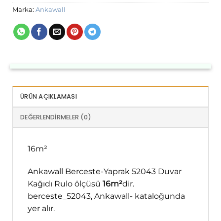
Marka:
Ankawall
ÜRÜN AÇIKLAMASI
DEĞERLENDIRMELER (0)
16m²
Ankawall Berceste-Yaprak 52043 Duvar
Kağıdı Rulo ölçüsü
16m²
dir.
berceste_52043, Ankawall- kataloğunda
yer alır.