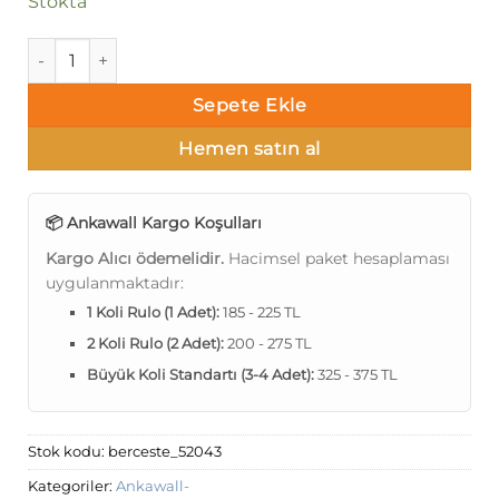
Stokta
Ankawall Berceste-Yaprak 52043 Duvar Kağıdı adet
Sepete Ekle
Hemen satın al
📦 Ankawall Kargo Koşulları
Kargo Alıcı ödemelidir.
Hacimsel paket hesaplaması
uygulanmaktadır:
1 Koli Rulo (1 Adet):
185 - 225 TL
2 Koli Rulo (2 Adet):
200 - 275 TL
Büyük Koli Standartı (3-4 Adet):
325 - 375 TL
Stok kodu:
berceste_52043
Kategoriler:
Ankawall-