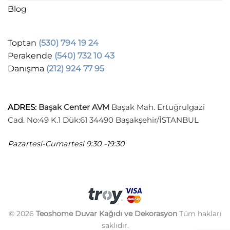
Blog
Toptan
(530) 794 19 24
Perakende
(540) 732 10 43
Danışma
(212) 924 77 95
ADRES
:
Başak Center AVM
Başak Mah. Ertuğrulgazi
Cad. No:49 K.1 Dük:61 34490 Başakşehir/İSTANBUL
Pazartesi-Cumartesi
9:30 -19:30
© 2026
Teoshome Duvar Kağıdı ve Dekorasyon
Tüm hakları
saklıdır.