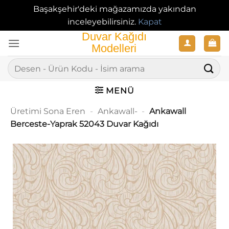
Başakşehir'deki mağazamızda yakından
inceleyebilirsiniz.
Kapat
İçeriğe
atla
Ara:
MENÜ
Üretimi Sona Eren
-
Ankawall-
-
Ankawall
Berceste-Yaprak 52043 Duvar Kağıdı