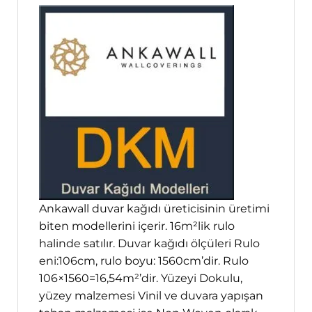
Ankawall duvar kağıdı üreticisinin üretimi
biten modellerini içerir. 16m²lik rulo
halinde satılır. Duvar kağıdı ölçüleri Rulo
eni:106cm, rulo boyu: 1560cm’dir. Rulo
106×1560=16,54m²’dir. Yüzeyi Dokulu,
yüzey malzemesi Vinil ve duvara yapışan