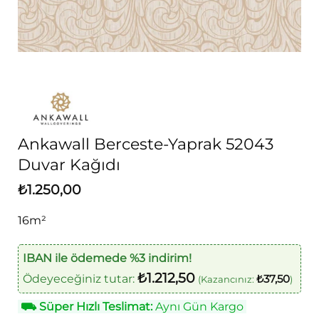
Ankawall Berceste-Yaprak 52043
Duvar Kağıdı
₺
1.250,00
16m²
IBAN ile ödemede %3 indirim!
₺
1.212,50
Ödeyeceğiniz tutar:
₺
37,50
(Kazancınız:
)
⛟
Süper Hızlı Teslimat:
Aynı Gün Kargo