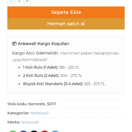
Sepete Ekle
Hemen satın al
📦 Ankawall Kargo Koşulları
Kargo Alıcı ödemelidir.
Hacimsel paket hesaplaması
uygulanmaktadır:
1 Koli Rulo (1 Adet):
185 - 225 TL
2 Koli Rulo (2 Adet):
200 - 275 TL
Büyük Koli Standartı (3-4 Adet):
325 - 375 TL
Stok kodu:
berceste_50111
Kategoriler:
Ankawall-
Marka:
Ankawall