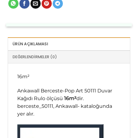
ÜRÜN AÇIKLAMASI
DEĞERLENDIRMELER (0)
16m²
Ankawall Berceste-Pop Art 50111 Duvar
Kağıdı Rulo ölçüsü
16m²
dir.
berceste_50111, Ankawall- kataloğunda
yer alır.