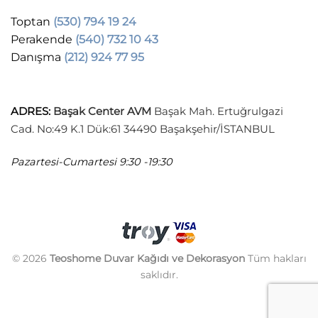
Toptan
(530) 794 19 24
Perakende
(540) 732 10 43
Danışma
(212) 924 77 95
ADRES
:
Başak Center AVM
Başak Mah. Ertuğrulgazi
Cad. No:49 K.1 Dük:61 34490 Başakşehir/İSTANBUL
Pazartesi-Cumartesi
9:30 -19:30
© 2026
Teoshome Duvar Kağıdı ve Dekorasyon
Tüm hakları
saklıdır.