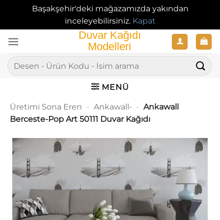
Başakşehir'deki mağazamızda yakından
inceleyebilirsiniz.
Kapat
İçeriğe
atla
Ara:
MENÜ
Üretimi Sona Eren
-
Ankawall-
-
Ankawall
Berceste-Pop Art 50111 Duvar Kağıdı