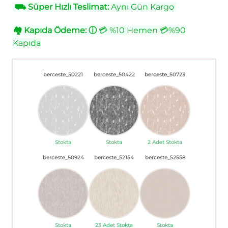
⛟
Süper Hızlı Teslimat:
Aynı Gün Kargo
🏘
Kapıda Ödeme:
ⓘ
💳 %10 Hemen 💳%90
Kapıda
berceste_50221
berceste_50422
berceste_50723
Stokta
Stokta
2 Adet Stokta
berceste_50924
berceste_52154
berceste_52558
Stokta
23 Adet Stokta
Stokta