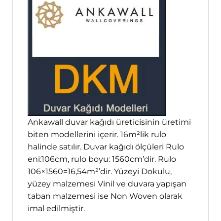
Ankawall duvar kağıdı üreticisinin üretimi
biten modellerini içerir. 16m²lik rulo
halinde satılır. Duvar kağıdı ölçüleri Rulo
eni:106cm, rulo boyu: 1560cm’dir. Rulo
106×1560=16,54m²’dir. Yüzeyi Dokulu,
yüzey malzemesi Vinil ve duvara yapışan
taban malzemesi ise Non Woven olarak
imal edilmiştir.