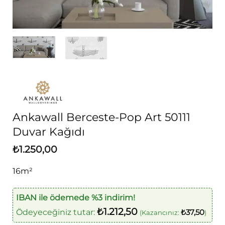
Ankawall Berceste-Pop Art 50111
Duvar Kağıdı
₺
1.250,00
16m²
IBAN ile ödemede %3 indirim!
₺
1.212,50
Ödeyeceğiniz tutar:
₺
37,50
(Kazancınız:
)