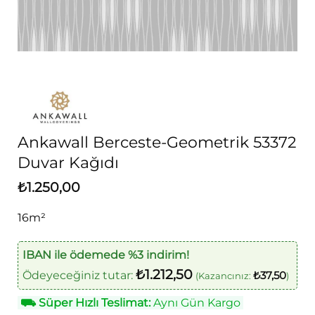
Ankawall Berceste-Geometrik 53372
Duvar Kağıdı
₺
1.250,00
16m²
IBAN ile ödemede %3 indirim!
₺
1.212,50
Ödeyeceğiniz tutar:
₺
37,50
(Kazancınız:
)
⛟
Süper Hızlı Teslimat:
Aynı Gün Kargo