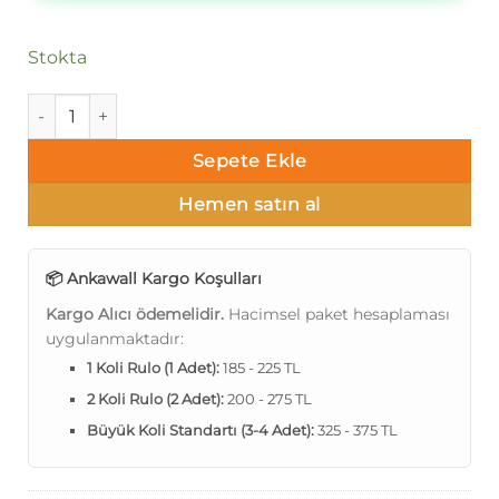
Stokta
Ankawall Berceste-Geometrik 53372 Duvar Kağıdı adet
Sepete Ekle
Hemen satın al
📦 Ankawall Kargo Koşulları
Kargo Alıcı ödemelidir.
Hacimsel paket hesaplaması
uygulanmaktadır:
1 Koli Rulo (1 Adet):
185 - 225 TL
2 Koli Rulo (2 Adet):
200 - 275 TL
Büyük Koli Standartı (3-4 Adet):
325 - 375 TL