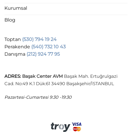
Kurumsal
Blog
Toptan
(530) 794 19 24
Perakende
(540) 732 10 43
Danışma
(212) 924 77 95
ADRES
:
Başak Center AVM
Başak Mah. Ertuğrulgazi
Cad. No:49 K.1 Dük:61 34490 Başakşehir/İSTANBUL
Pazartesi-Cumartesi
9:30 -19:30