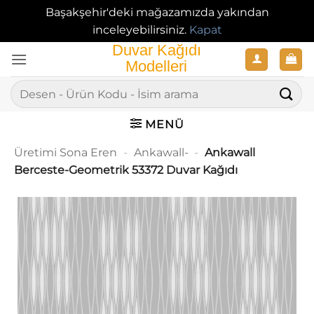
Başakşehir'deki mağazamızda yakından
inceleyebilirsiniz.
Kapat
İçeriğe
atla
Ara:
MENÜ
Üretimi Sona Eren
-
Ankawall-
-
Ankawall
Berceste-Geometrik 53372 Duvar Kağıdı