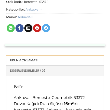
Stok kodu:
berceste_53372
Kategoriler:
Ankawall-
Marka:
Ankawall
ÜRÜN AÇIKLAMASI
DEĞERLENDIRMELER (0)
16m²
Ankawall Berceste-Geometrik 53372
Duvar Kağıdı Rulo ölçüsü
16m²
dir.
berceste_53372, Ankawall- kataloğunda