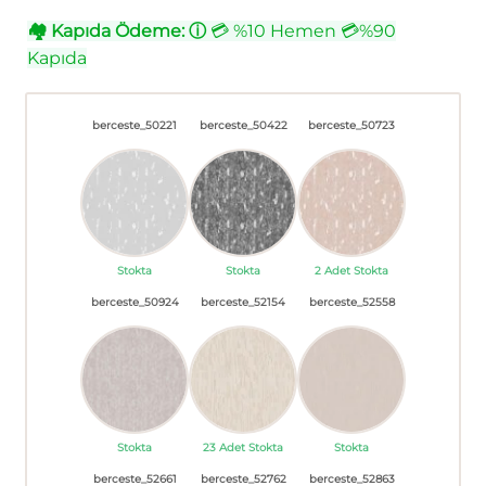
🏘
Kapıda Ödeme:
ⓘ
💳 %10 Hemen 💳%90
Kapıda
berceste_50221
berceste_50422
berceste_50723
Stokta
Stokta
2 Adet Stokta
berceste_50924
berceste_52154
berceste_52558
Stokta
23 Adet Stokta
Stokta
berceste_52661
berceste_52762
berceste_52863