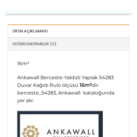
ÜRÜN AÇIKLAMASI
DEĞERLENDIRMELER (0)
16m²
Ankawall Berceste-Yaldızlı Yaprak 54283
Duvar Kağıdı Rulo ölçüsü
16m²
dir.
berceste_54283, Ankawall- kataloğunda
yer alır.