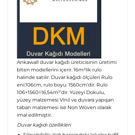
Ankawall duvar kağıdı üreticisinin üretimi
biten modellerini içerir. 16m²lik rulo
halinde satılır. Duvar kağıdı ölçüleri Rulo
eni:106cm, rulo boyu: 1560cm’dir. Rulo
106×1560=16,54m²’dir. Yüzeyi Dokulu,
yüzey malzemesi Vinil ve duvara yapışan
taban malzemesi ise Non Woven olarak
imal edilmiştir.
Duvar kağıdı özellikleri
Silinebilirlik; Yağ haricindeki lekeler hafif