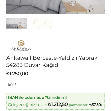
Ankawall Berceste-Yaldızlı Yaprak
54283 Duvar Kağıdı
₺
1.250,00
16m²
IBAN ile ödemede %3 indirim!
₺
1.212,50
Ödeyeceğiniz tutar:
₺
37,50
(Kazancınız:
)