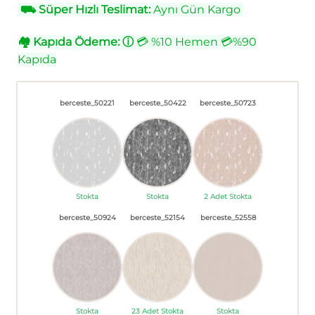
⛟
Süper Hızlı Teslimat:
Aynı Gün Kargo
🏘
Kapıda Ödeme:
ⓘ
💳 %10 Hemen 💳%90
Kapıda
berceste_50221
berceste_50422
berceste_50723
Stokta
Stokta
2 Adet Stokta
berceste_50924
berceste_52154
berceste_52558
Stokta
23 Adet Stokta
Stokta