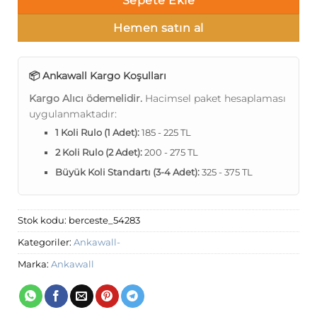
Sepete Ekle
Hemen satın al
📦 Ankawall Kargo Koşulları
Kargo Alıcı ödemelidir.
Hacimsel paket hesaplaması
uygulanmaktadır:
1 Koli Rulo (1 Adet):
185 - 225 TL
2 Koli Rulo (2 Adet):
200 - 275 TL
Büyük Koli Standartı (3-4 Adet):
325 - 375 TL
Stok kodu:
berceste_54283
Kategoriler:
Ankawall-
Marka:
Ankawall