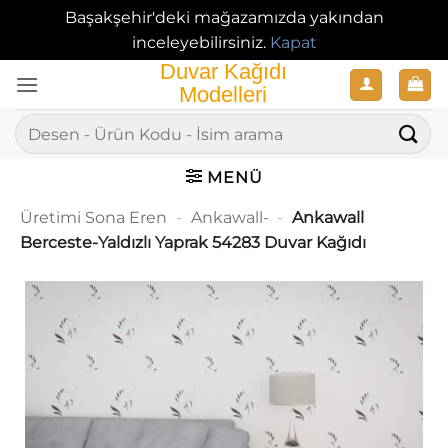
Başakşehir'deki mağazamızda yakından
inceleyebilirsiniz.
Kapat
İçeriğe
atla
Ara:
MENÜ
Üretimi Sona Eren
-
Ankawall-
-
Ankawall
Berceste-Yaldızlı Yaprak 54283 Duvar Kağıdı