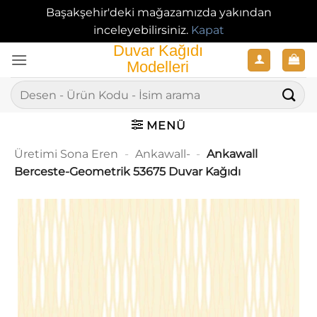
Başakşehir'deki mağazamızda yakından
inceleyebilirsiniz.
Kapat
İçeriğe
atla
Ara:
MENÜ
Üretimi Sona Eren
-
Ankawall-
-
Ankawall
Berceste-Geometrik 53675 Duvar Kağıdı