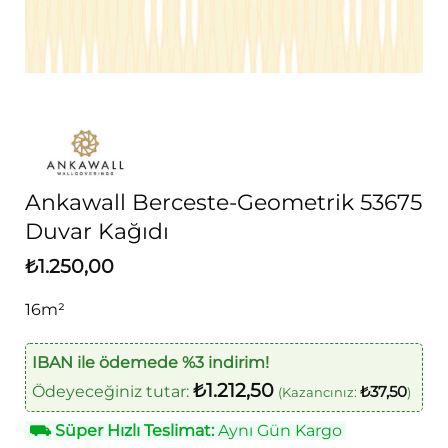
Ankawall Berceste-Geometrik 53675
Duvar Kağıdı
₺
1.250,00
16m²
IBAN ile ödemede %3 indirim!
₺
1.212,50
Ödeyeceğiniz tutar:
₺
37,50
(Kazancınız:
)
⛟
Süper Hızlı Teslimat:
Aynı Gün Kargo