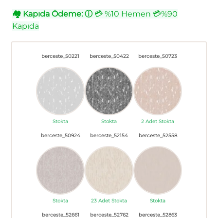
🏘
Kapıda Ödeme:
ⓘ
💳 %10 Hemen 💳%90
Kapıda
berceste_50221
berceste_50422
berceste_50723
Stokta
Stokta
2 Adet Stokta
berceste_50924
berceste_52154
berceste_52558
Stokta
23 Adet Stokta
Stokta
berceste_52661
berceste_52762
berceste_52863