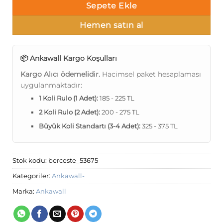
Sepete Ekle
Hemen satın al
📦 Ankawall Kargo Koşulları
Kargo Alıcı ödemelidir.
Hacimsel paket hesaplaması
uygulanmaktadır:
1 Koli Rulo (1 Adet):
185 - 225 TL
2 Koli Rulo (2 Adet):
200 - 275 TL
Büyük Koli Standartı (3-4 Adet):
325 - 375 TL
Stok kodu:
berceste_53675
Kategoriler:
Ankawall-
Marka:
Ankawall