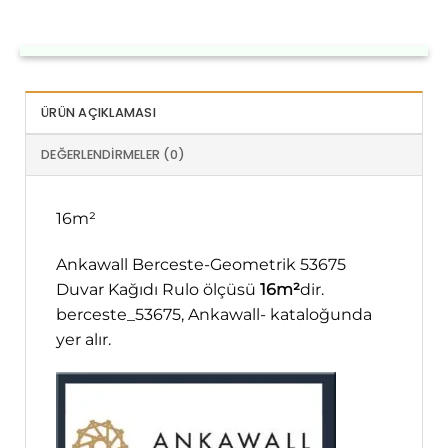
ÜRÜN AÇIKLAMASI
DEĞERLENDIRMELER (0)
16m²
Ankawall Berceste-Geometrik 53675
Duvar Kağıdı Rulo ölçüsü
16m²
dir.
berceste_53675, Ankawall- kataloğunda
yer alır.