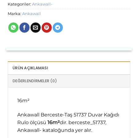
Kategoriler:
Ankawall-
Marka:
Ankawall
ÜRÜN AÇIKLAMASI
DEĞERLENDIRMELER (0)
16m²
Ankawall Berceste-Taş 51737 Duvar Kağıdı
Rulo ölçüsü
16m²
dir. berceste_51737,
Ankawall- kataloğunda yer alır.