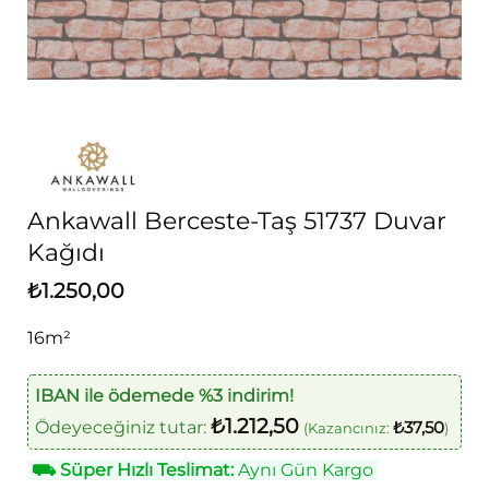
Ankawall Berceste-Taş 51737 Duvar
Kağıdı
₺
1.250,00
16m²
IBAN ile ödemede %3 indirim!
₺
1.212,50
Ödeyeceğiniz tutar:
₺
37,50
(Kazancınız:
)
⛟
Süper Hızlı Teslimat:
Aynı Gün Kargo