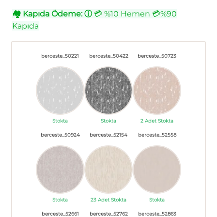
🏘
Kapıda Ödeme:
ⓘ
💳 %10 Hemen 💳%90
Kapıda
berceste_50221
berceste_50422
berceste_50723
Stokta
Stokta
2 Adet Stokta
berceste_50924
berceste_52154
berceste_52558
Stokta
23 Adet Stokta
Stokta
berceste_52661
berceste_52762
berceste_52863