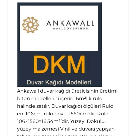
Ankawall duvar kağıdı üreticisinin üretimi
biten modellerini içerir. 16m²lik rulo
halinde satılır. Duvar kağıdı ölçüleri Rulo
eni:106cm, rulo boyu: 1560cm’dir. Rulo
106×1560=16,54m²’dir. Yüzeyi Dokulu,
yüzey malzemesi Vinil ve duvara yapışan