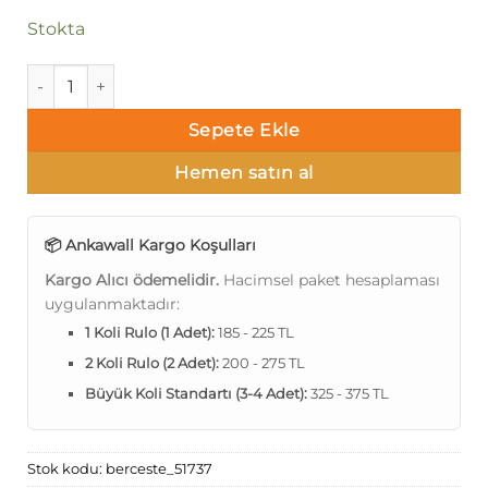
Stokta
Ankawall Berceste-Taş 51737 Duvar Kağıdı adet
Sepete Ekle
Hemen satın al
📦 Ankawall Kargo Koşulları
Kargo Alıcı ödemelidir.
Hacimsel paket hesaplaması
uygulanmaktadır:
1 Koli Rulo (1 Adet):
185 - 225 TL
2 Koli Rulo (2 Adet):
200 - 275 TL
Büyük Koli Standartı (3-4 Adet):
325 - 375 TL
Stok kodu:
berceste_51737