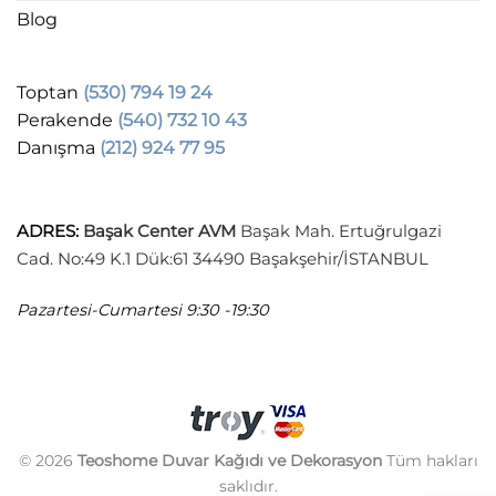
Blog
Toptan
(530) 794 19 24
Perakende
(540) 732 10 43
Danışma
(212) 924 77 95
ADRES
:
Başak Center AVM
Başak Mah. Ertuğrulgazi
Cad. No:49 K.1 Dük:61 34490 Başakşehir/İSTANBUL
Pazartesi-Cumartesi
9:30 -19:30
© 2026
Teoshome Duvar Kağıdı ve Dekorasyon
Tüm hakları
saklıdır.