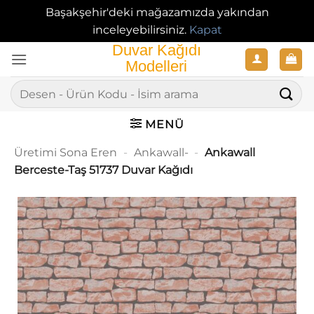
Başakşehir'deki mağazamızda yakından
inceleyebilirsiniz.
Kapat
İçeriğe
atla
Ara:
MENÜ
Üretimi Sona Eren
-
Ankawall-
-
Ankawall
Berceste-Taş 51737 Duvar Kağıdı