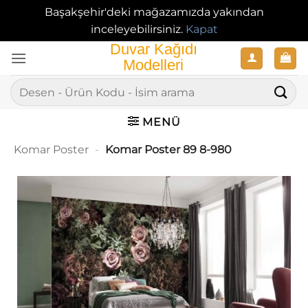
Başakşehir'deki mağazamızda yakından
inceleyebilirsiniz.
Kapat
İçeriğe
atla
Ara:
MENÜ
Komar Poster
-
Komar Poster 89 8-980