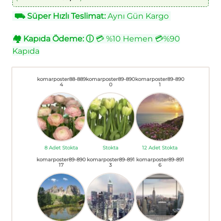
⛟
Süper Hızlı Teslimat:
Aynı Gün Kargo
🏘
Kapıda Ödeme:
ⓘ
💳 %10 Hemen 💳%90
Kapıda
komarposter88-889
komarposter89-890
komarposter89-890
4
0
1
8 Adet Stokta
Stokta
12 Adet Stokta
komarposter89-890
komarposter89-891
komarposter89-891
17
3
6