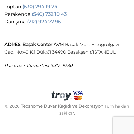
Toptan
(530) 794 19 24
Perakende
(540) 732 10 43
Danışma
(212) 924 77 95
ADRES
:
Başak Center AVM
Başak Mah. Ertuğrulgazi
Cad. No:49 K.1 Dük:61 34490 Başakşehir/İSTANBUL
Pazartesi-Cumartesi
9:30 -19:30
© 2026
Teoshome Duvar Kağıdı ve Dekorasyon
Tüm hakları
saklıdır.