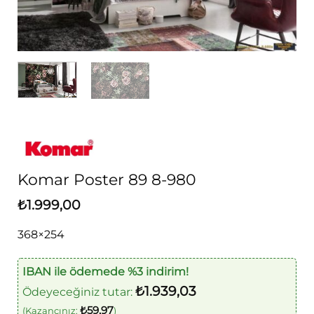
Komar Poster 89 8-980
₺
1.999,00
368×254
IBAN ile ödemede %3 indirim!
₺
1.939,03
Ödeyeceğiniz tutar:
₺
59,97
(Kazancınız:
)