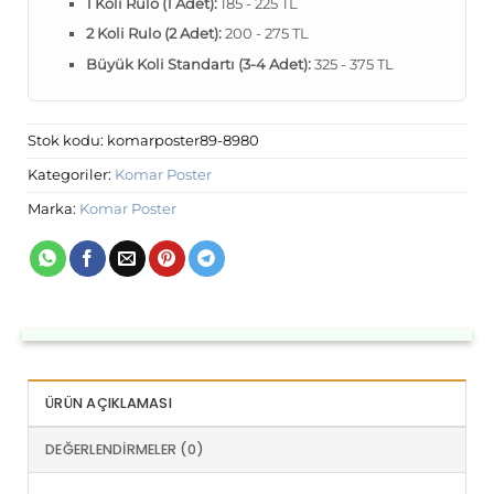
1 Koli Rulo (1 Adet):
185 - 225 TL
2 Koli Rulo (2 Adet):
200 - 275 TL
Büyük Koli Standartı (3-4 Adet):
325 - 375 TL
Stok kodu:
komarposter89-8980
Kategoriler:
Komar Poster
Marka:
Komar Poster
ÜRÜN AÇIKLAMASI
DEĞERLENDIRMELER (0)