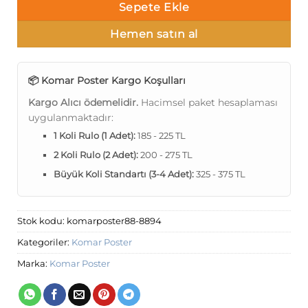
Sepete Ekle
Hemen satın al
📦 Komar Poster Kargo Koşulları
Kargo Alıcı ödemelidir.
Hacimsel paket hesaplaması
uygulanmaktadır:
1 Koli Rulo (1 Adet):
185 - 225 TL
2 Koli Rulo (2 Adet):
200 - 275 TL
Büyük Koli Standartı (3-4 Adet):
325 - 375 TL
Stok kodu:
komarposter88-8894
Kategoriler:
Komar Poster
Marka:
Komar Poster