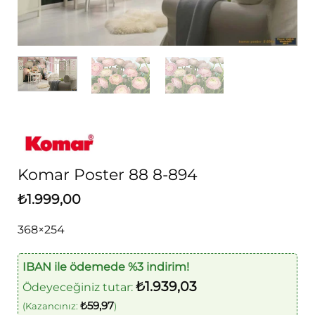
Komar Poster 88 8-894
₺
1.999,00
368×254
IBAN ile ödemede %3 indirim!
₺
1.939,03
Ödeyeceğiniz tutar:
₺
59,97
(Kazancınız:
)