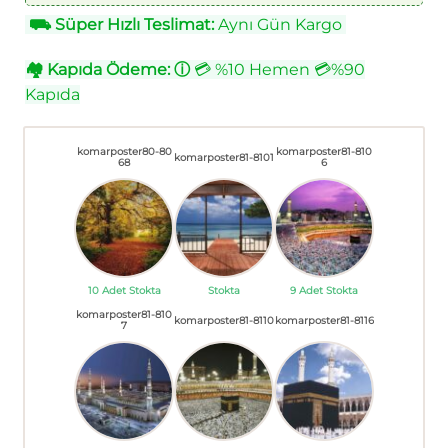
⛟
Süper Hızlı Teslimat:
Aynı Gün Kargo
🏘
Kapıda Ödeme:
ⓘ
💳 %10 Hemen 💳%90
Kapıda
komarposter80-80
komarposter81-810
komarposter81-8101
68
6
10 Adet Stokta
Stokta
9 Adet Stokta
komarposter81-810
komarposter81-8110
komarposter81-8116
7