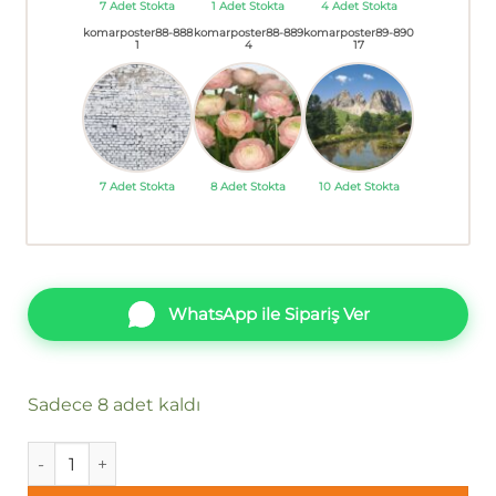
7 Adet Stokta
1 Adet Stokta
4 Adet Stokta
komarposter88-888
komarposter88-889
komarposter89-890
1
4
17
7 Adet Stokta
8 Adet Stokta
10 Adet Stokta
WhatsApp ile Sipariş Ver
Sadece 8 adet kaldı
Komar Poster 88 8-894 adet