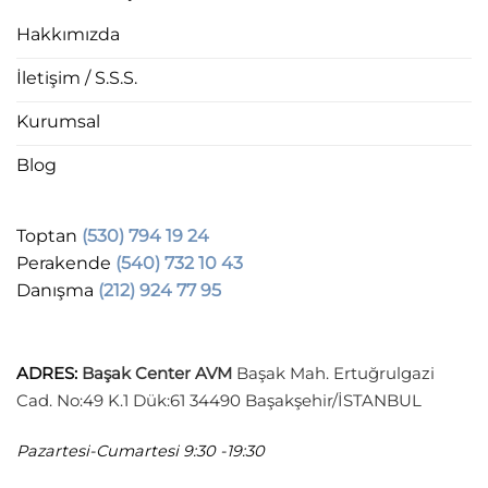
Hakkımızda
İletişim / S.S.S.
Kurumsal
Blog
Toptan
(530) 794 19 24
Perakende
(540) 732 10 43
Danışma
(212) 924 77 95
ADRES
:
Başak Center AVM
Başak Mah. Ertuğrulgazi
Cad. No:49 K.1 Dük:61 34490 Başakşehir/İSTANBUL
Pazartesi-Cumartesi
9:30 -19:30