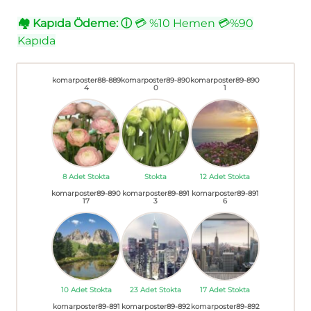
🏘
Kapıda Ödeme:
ⓘ
💳 %10 Hemen 💳%90
Kapıda
komarposter88-889
komarposter89-890
komarposter89-890
4
0
1
8 Adet Stokta
Stokta
12 Adet Stokta
komarposter89-890
komarposter89-891
komarposter89-891
17
3
6
10 Adet Stokta
23 Adet Stokta
17 Adet Stokta
komarposter89-891
komarposter89-892
komarposter89-892