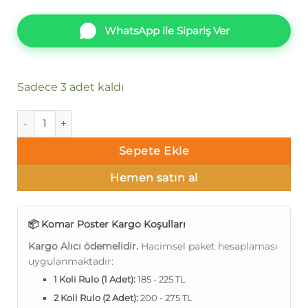
WhatsApp ile Sipariş Ver
Sadece 3 adet kaldı
Komar Poster 89 8-996 adet
Sepete Ekle
Hemen satın al
📦 Komar Poster Kargo Koşulları
Kargo Alıcı ödemelidir.
Hacimsel paket hesaplaması
uygulanmaktadır:
1 Koli Rulo (1 Adet):
185 - 225 TL
2 Koli Rulo (2 Adet):
200 - 275 TL