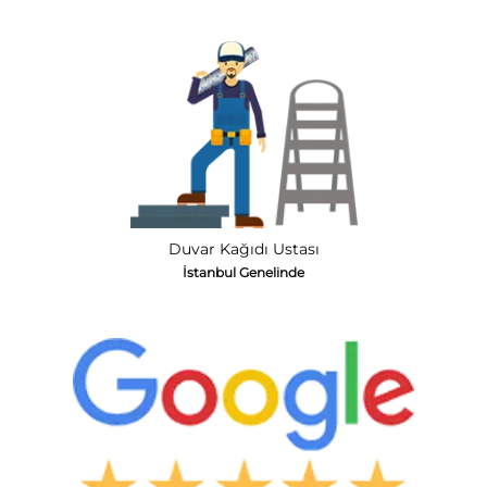
Duvar Kağıdı Ustası
İstanbul Genelinde