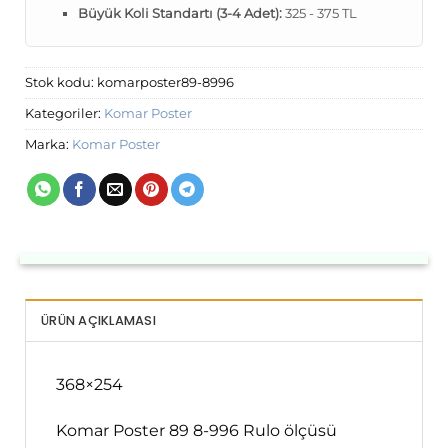
Büyük Koli Standartı (3-4 Adet):
325 - 375 TL
Stok kodu:
komarposter89-8996
Kategoriler:
Komar Poster
Marka:
Komar Poster
ÜRÜN AÇIKLAMASI
368×254
Komar Poster 89 8-996 Rulo ölçüsü