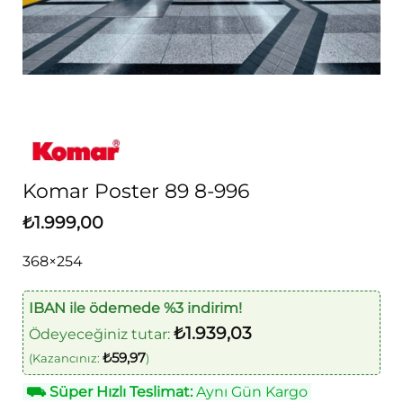
Komar Poster 89 8-996
₺
1.999,00
368×254
IBAN ile ödemede %3 indirim!
₺
1.939,03
Ödeyeceğiniz tutar:
₺
59,97
(Kazancınız:
)
⛟
Süper Hızlı Teslimat:
Aynı Gün Kargo