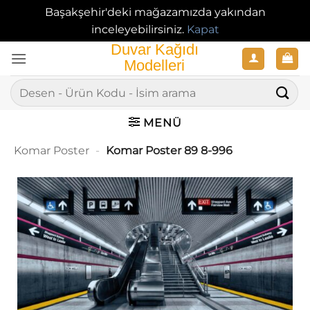
Başakşehir'deki mağazamızda yakından
inceleyebilirsiniz.
Kapat
İçeriğe
atla
Ara:
MENÜ
Komar Poster
-
Komar Poster 89 8-996