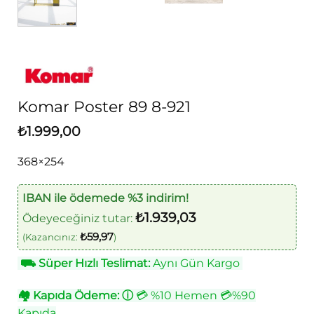
Komar Poster 89 8-921
₺
1.999,00
368×254
IBAN ile ödemede %3 indirim!
₺
1.939,03
Ödeyeceğiniz tutar:
₺
59,97
(Kazancınız:
)
⛟
Süper Hızlı Teslimat:
Aynı Gün Kargo
🏘
Kapıda Ödeme:
ⓘ
💳 %10 Hemen 💳%90
Kapıda