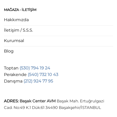
MAĞAZA - ILETIŞIM
Hakkımızda
İletişim / S.S.S.
Kurumsal
Blog
Toptan
(530) 794 19 24
Perakende
(540) 732 10 43
Danışma
(212) 924 77 95
ADRES
:
Başak Center AVM
Başak Mah. Ertuğrulgazi
Cad. No:49 K.1 Dük:61 34490 Başakşehir/İSTANBUL