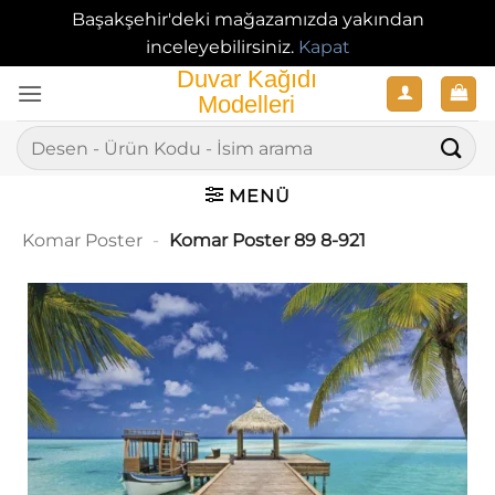
Başakşehir'deki mağazamızda yakından
inceleyebilirsiniz.
Kapat
İçeriğe
atla
Ara:
MENÜ
Komar Poster
-
Komar Poster 89 8-921