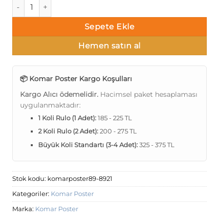
Komar Poster 89 8-921 adet
Sepete Ekle
Hemen satın al
📦 Komar Poster Kargo Koşulları
Kargo Alıcı ödemelidir.
Hacimsel paket hesaplaması
uygulanmaktadır:
1 Koli Rulo (1 Adet):
185 - 225 TL
2 Koli Rulo (2 Adet):
200 - 275 TL
Büyük Koli Standartı (3-4 Adet):
325 - 375 TL
Stok kodu:
komarposter89-8921
Kategoriler:
Komar Poster
Marka:
Komar Poster