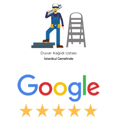
Duvar Kağıdı Ustası
İstanbul Genelinde