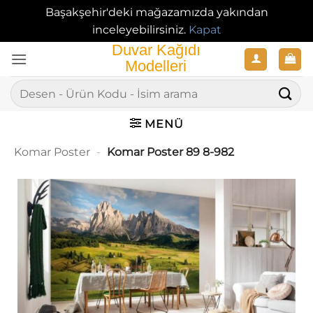
Başakşehir'deki mağazamızda yakından
inceleyebilirsiniz.
Kapat
İçeriğe
atla
Ara:
MENÜ
Komar Poster
-
Komar Poster 89 8-982