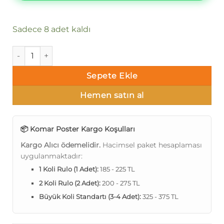
Sadece 8 adet kaldı
Komar Poster 89 8-982 adet
Sepete Ekle
Hemen satın al
📦 Komar Poster Kargo Koşulları
Kargo Alıcı ödemelidir.
Hacimsel paket hesaplaması
uygulanmaktadır:
1 Koli Rulo (1 Adet):
185 - 225 TL
2 Koli Rulo (2 Adet):
200 - 275 TL
Büyük Koli Standartı (3-4 Adet):
325 - 375 TL