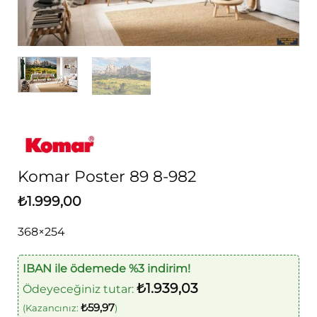
Komar Poster 89 8-982
₺
1.999,00
368×254
IBAN ile ödemede %3 indirim!
₺
1.939,03
Ödeyeceğiniz tutar:
₺
59,97
(Kazancınız:
)