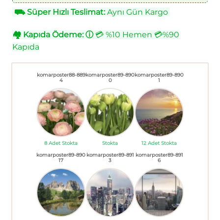
⛟
Süper Hızlı Teslimat:
Aynı Gün Kargo
🏘
Kapıda Ödeme:
ⓘ
💳 %10 Hemen 💳%90
Kapıda
komarposter88-889
komarposter89-890
komarposter89-890
4
0
1
8 Adet Stokta
Stokta
12 Adet Stokta
komarposter89-890
komarposter89-891
komarposter89-891
17
3
6