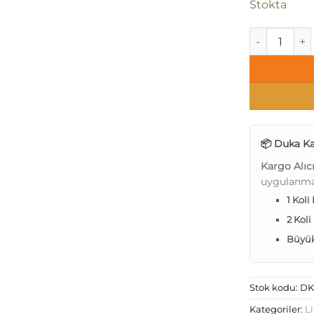
Stokta
Duka Lifesty
📦 Duka Ka
Kargo Alıc
uygulanma
1 Koli
2 Koli
Büyük 
Stok kodu:
DK
Kategoriler:
Li