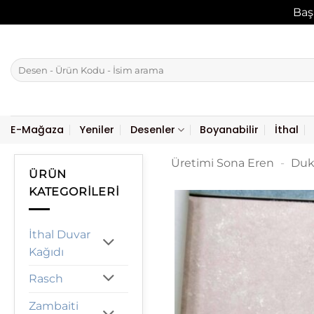
Baş
İçeriğe
atla
Ara:
E-Mağaza
Yeniler
Desenler
Boyanabilir
İthal
Üretimi Sona Eren
-
Duk
ÜRÜN
KATEGORILERI
İthal Duvar
Kağıdı
Rasch
Zambaiti