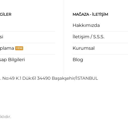
LGILER
MAĞAZA - ILETIŞIM
Hakkımızda
si
İletişim / S.S.S.
aplama
Kurumsal
p Bilgileri
Blog
. No:49 K.1 Dük:61 34490 Başakşehir/İSTANBUL
lıdır.