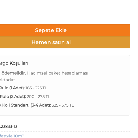
le Sun DK.23833-13 adet
Sepete Ekle
Hemen satın al
rgo Koşulları
ı ödemelidir.
Hacimsel paket hesaplaması
ktadır:
 Rulo (1 Adet):
185 - 225 TL
 Rulo (2 Adet):
200 - 275 TL
Koli Standartı (3-4 Adet):
325 - 375 TL
.23833-13
festyle 10m²