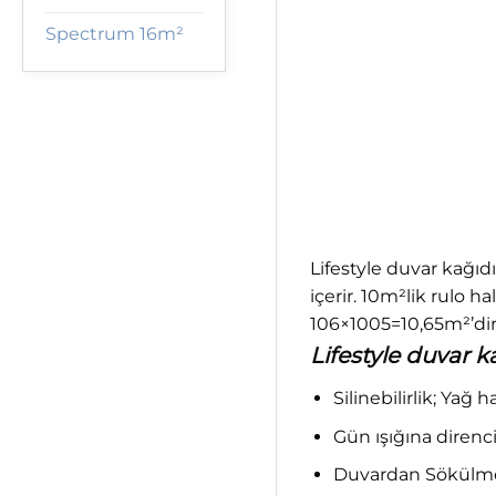
Spectrum 16m²
Lifestyle duvar kağıd
içerir. 10m²lik rulo h
106×1005=10,65m²’dir.
Lifestyle duvar ka
Silinebilirlik; Yağ 
Gün ışığına direnci;
Duvardan Sökülme; 