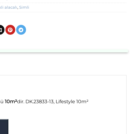
li alacalı
,
Simli
üsü
10m²
dir. DK.23833-13, Lifestyle 10m²