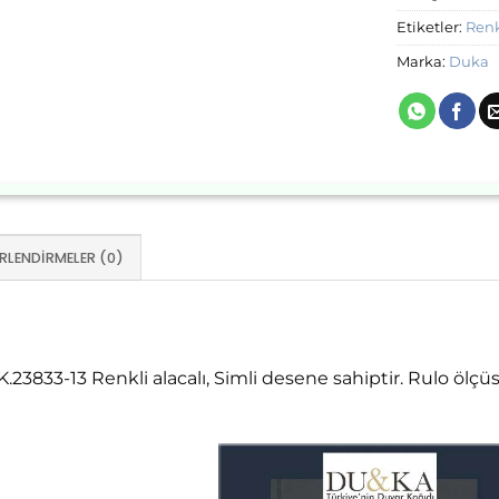
Etiketler:
Renk
Marka:
Duka
RLENDIRMELER (0)
.23833-13 Renkli alacalı, Simli desene sahiptir. Rulo ölç