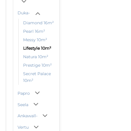
Duka-
Diamond 16m²
Pearl 16m²
Messy 10m²
Lifestyle 10m²
Natura 10m²
Prestige 10m²
Secret Palace
10m²
Papro
Seela
Ankawall-
Vertu