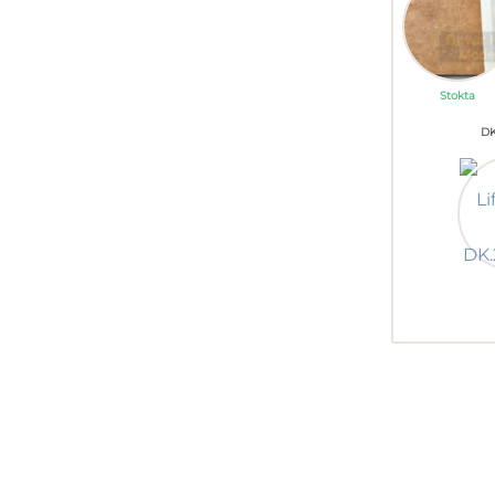
Stokta
DK