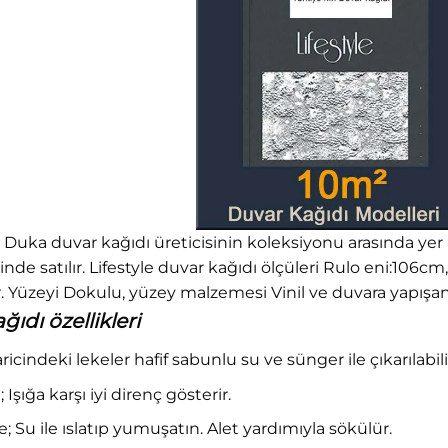
ı Duka duvar kağıdı üreticisinin koleksiyonu arasında yer a
alinde satılır. Lifestyle duvar kağıdı ölçüleri Rulo eni:106c
 Yüzeyi Dokulu, yüzey malzemesi Vinil ve duvara yapışan 
ğıdı özellikleri
haricindeki lekeler hafif sabunlu su ve sünger ile çıkarılabili
 Işığa karşı iyi direnç gösterir.
Su ile ıslatıp yumuşatın. Alet yardımıyla sökülür.