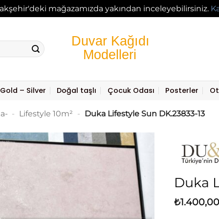
akşehir'deki mağazamızda yakından inceleyebilirsiniz.
K
Gold – Silver
Doğal taşlı
Çocuk Odası
Posterler
Ot
a-
-
Lifestyle 10m²
-
Duka Lifestyle Sun DK.23833-13
Duka L
₺
1.400,0