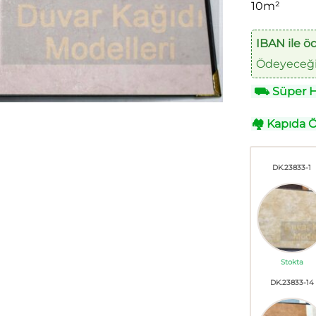
10m²
IBAN ile ö
Ödeyeceğin
⛟
Süper Hı
🏘
Kapıda 
DK.23833-1
Stokta
DK.23833-14