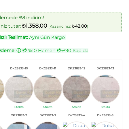
demede %3 indirim!
₺
1.358,00
iz tutar:
₺
42,00
(Kazancınız:
)
zlı Teslimat:
Aynı Gün Kargo
Ödeme:
ⓘ
💳 %10 Hemen 💳%90 Kapıda
DK.23833-10
DK.23833-11
DK.23833-12
DK.23833-13
Stokta
Stokta
Stokta
Stokta
DK.23833-2
DK.23833-3
DK.23833-4
DK.23833-5