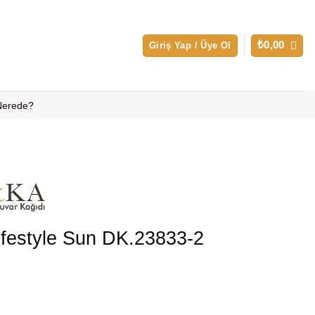
₺
0,00
Giriş Yap / Üye Ol
 Nerede?
ifestyle Sun DK.23833-2