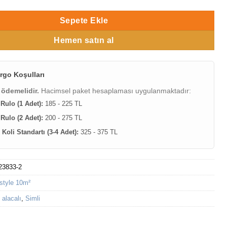
Sepete Ekle
Hemen satın al
rgo Koşulları
 ödemelidir.
Hacimsel paket hesaplaması uygulanmaktadır:
 Rulo (1 Adet):
185 - 225 TL
 Rulo (2 Adet):
200 - 275 TL
Koli Standartı (3-4 Adet):
325 - 375 TL
23833-2
estyle 10m²
 alacalı
,
Simli