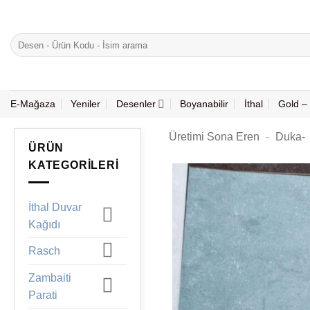
İçeriğe
atla
Ara:
E-Mağaza
Yeniler
Desenler
Boyanabilir
İthal
Gold – 
Üretimi Sona Eren
-
Duka-
ÜRÜN
KATEGORILERI
İthal Duvar
Kağıdı
Rasch
Zambaiti
Parati