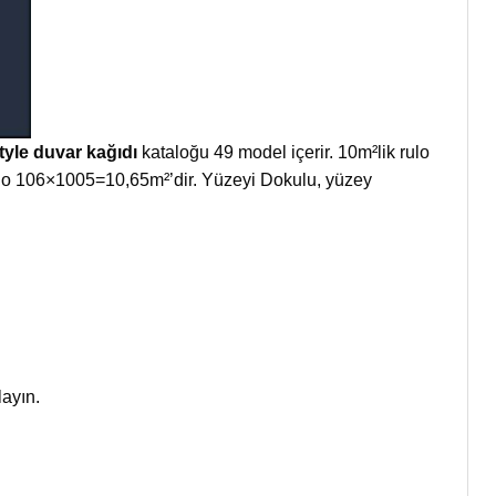
tyle duvar kağıdı
kataloğu 49 model içerir. 10m²lik rulo
 Rulo 106×1005=10,65m²’dir. Yüzeyi Dokulu, yüzey
layın.