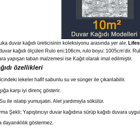
uka duvar kağıdı üreticisinin koleksiyonu arasında yer alır.
Lifes
yle duvar kağıdı ölçüleri Rulo eni:106cm, rulo boyu: 1005cm’dir.
ra yapışan taban malzemesi ise Kağıt olarak imal edilmiştir.
ğıdı özellikleri
ricindeki lekeler hafif sabunlu su ve sünger ile çıkarılabilir.
şığa karşı iyi direnç gösterir.
 ile ıslatıp yumuşatın. Alet yardımıyla sökülür.
rma Şekli; Yapıştırıcıyı duvar kağıdına sürüp kağıdı duvara uygu
 dayanıklılık göstermez.
e