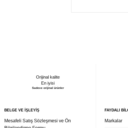
Orijinal kalite
En iyisi
Sadece orijinal ürünler
BELGE VE İŞLEYIŞ
FAYDALI BIL
Mesafeli Satış Sözleşmesi ve Ön
Markalar
Bilgilendirme Formu