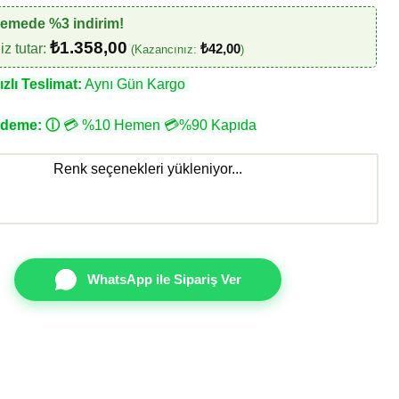
demede %3 indirim!
₺
1.358,00
z tutar:
₺
42,00
(Kazancınız:
)
zlı Teslimat:
Aynı Gün Kargo
Ödeme:
ⓘ
💳 %10 Hemen 💳%90 Kapıda
Renk seçenekleri yükleniyor...
WhatsApp ile Sipariş Ver
le Sun DK.23833-2 adet