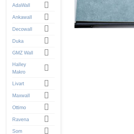
AdaWall
Ankawall
Decowall
Duka
GMZ Wall
Halley
Makro
Livart
Maxwall
Ottimo
Ravena
Som