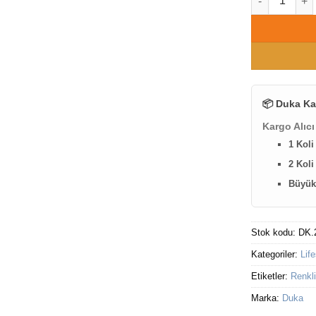
📦 Duka Ka
Kargo Alıcı
1 Koli
2 Koli
Büyük 
Stok kodu:
DK.
Kategoriler:
Lif
Etiketler:
Renkli
Marka:
Duka