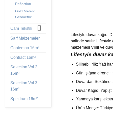
Reflection
Gold Metalic
Geometric
Cam Tekstili
Lifestyle duvar kağıdı D
Sarf Malzemeler
halinde satılır. Lifest
malzemesi Vinil ve duva
Contempo 16m²
Lifestyle duvar ka
Contract 16m²
Silinebilirlik; Yağ ha
Selection Vol 2
Gün ışığına direnci; I
16m²
Duvardan Sökülme; Su
Selection Vol 3
16m²
Duvar Kağıdı Yapıştı
Spectrum 16m²
Yanmaya karşı ekstra
Ürün Menşe: Türkiy