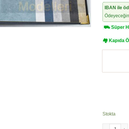
IBAN ile ö
Ödeyeceğini
⛟
Süper Hı
🏘
Kapıda 
Stokta
Duka Lifesty