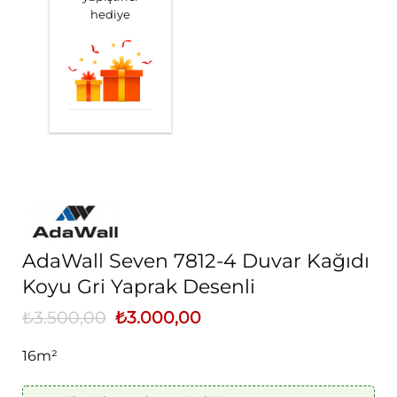
hediye
AdaWall Seven 7812-4 Duvar Kağıdı
Koyu Gri Yaprak Desenli
₺
3.500,00
Orijinal
₺
3.000,00
Şu
fiyat:
andaki
₺3.500,00.
fiyat:
16m²
₺3.000,00.