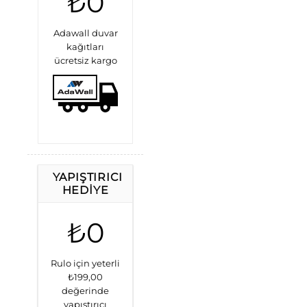
₺0
Adawall duvar
kağıtları
ücretsiz kargo
YAPIŞTIRICI
HEDIYE
₺0
Rulo için yeterli
₺199,00
değerinde
yapıştırıcı