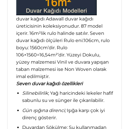
duvar kağıdı Adawall duvar kağıdı
üreticisinin koleksiyonudur. 87 model
içerir. 16m²lik rulo halinde satılır. Seven
duvar kağıdı ölçüleri Rulo eni:106cm, rulo
boyu: 1560cm’dir. Rulo
106×1560=16,54m²’dir. Yüzeyi Dokulu,
yüzey malzemesi Vinil ve duvara yapışan
taban malzemesi ise Non Woven olarak
imal edilmiştir.
Seven duvar kağıdı özellikleri
Silinebilirlik
; Yağ haricindeki lekeler hafif
sabunlu su ve sünger ile çıkarılabilir.
Gün ışığına direnci;
Işığa karşı çok iyi
direnç gösterir.
Duvardan Sökülme; Su kullanmadan