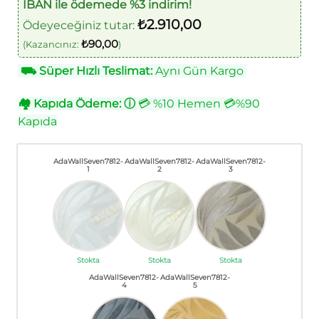
IBAN ile ödemede %3 indirim!
₺
2.910,00
Ödeyeceğiniz tutar:
₺
90,00
(Kazancınız:
)
⛟
Süper Hızlı Teslimat:
Aynı Gün Kargo
🏘
Kapıda Ödeme:
ⓘ
💳 %10 Hemen 💳%90
Kapıda
AdaWallSeven7812-
AdaWallSeven7812-
AdaWallSeven7812-
1
2
3
Stokta
Stokta
Stokta
AdaWallSeven7812-
AdaWallSeven7812-
4
5