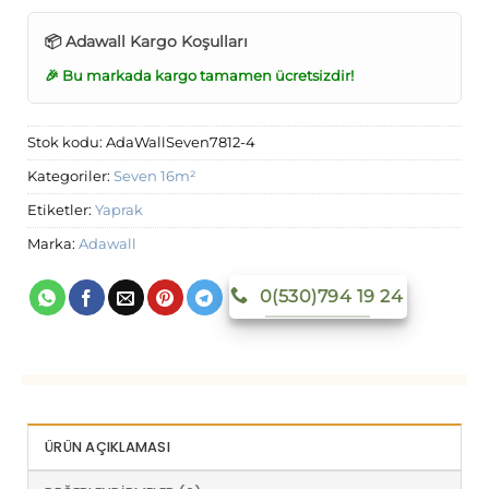
📦 Adawall Kargo Koşulları
🎉 Bu markada kargo tamamen ücretsizdir!
Stok kodu:
AdaWallSeven7812-4
Kategoriler:
Seven 16m²
Etiketler:
Yaprak
Marka:
Adawall
0(530)794 19 24
ÜRÜN AÇIKLAMASI