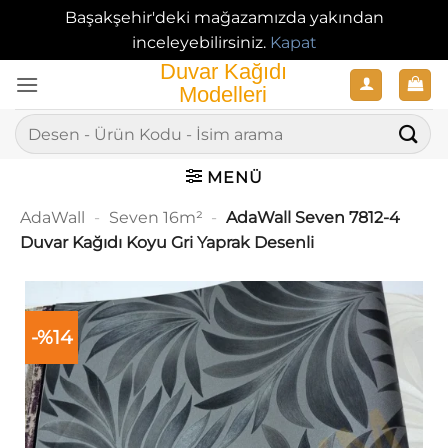
Başakşehir'deki mağazamızda yakından
inceleyebilirsiniz.
Kapat
İçeriğe
atla
Ara:
MENÜ
AdaWall
-
Seven 16m²
-
AdaWall Seven 7812-4
Duvar Kağıdı Koyu Gri Yaprak Desenli
-%14