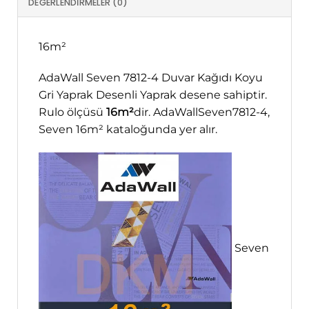
DEĞERLENDIRMELER (0)
16m²
AdaWall Seven 7812-4 Duvar Kağıdı Koyu
Gri Yaprak Desenli Yaprak desene sahiptir.
Rulo ölçüsü
16m²
dir. AdaWallSeven7812-4,
Seven 16m² kataloğunda yer alır.
Seven