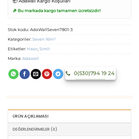
📦 Adawall Kargo Koşulları
🎉 Bu markada kargo tamamen ücretsizdir!
Stok kodu:
AdaWallSeven7801-3
Kategoriler:
Seven 16m²
Etiketler:
Hasır
,
Simli
Marka:
Adawall
0(530)794 19 24
ÜRÜN AÇIKLAMASI
DEĞERLENDIRMELER (0)