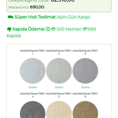
Ödeyeceğiniz tutar:
₺
90,00
(Kazancınız:
)
⛟
Süper Hızlı Teslimat:
Aynı Gün Kargo
🏘
Kapıda Ödeme:
ⓘ
💳 %10 Hemen 💳%90
Kapıda
AdaWallSeven7801-
AdaWallSeven7801-
AdaWallSeven7801-
1
2
3
Stokta
Stokta
Stokta
AdaWallSeven7801-
AdaWallSeven7801-
AdaWallSeven7801-
4
5
6