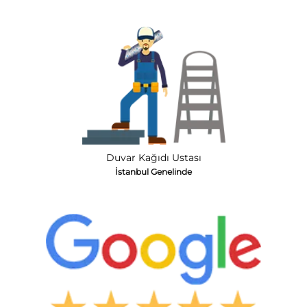
Duvar Kağıdı Ustası
İstanbul Genelinde