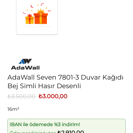
AdaWall Seven 7801-3 Duvar Kağıdı
Bej Simli Hasır Desenli
₺
3.500,00
Orijinal
₺
3.000,00
Şu
fiyat:
andaki
₺3.500,00.
fiyat:
16m²
₺3.000,00.
IBAN ile ödemede %3 indirim!
₺
2.910,00