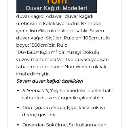
duvar kağıdı Adawall duvar kağıdı
üreticisinin koleksiyonudur. 87 model
içerir. 16m²lik rulo halinde satılır. Seven
duvar kağıdı ölçüleri Rulo eni:106cm, rulo
boyu: 1560cm’dir. Rulo
106×1560=16,54m²’dir. Yüzeyi Dokulu,
yüzey malzemesi Vinil ve duvara yapışan
taban malzemesi ise Non Woven olarak
imal edilmiştir.
Seven duvar kağıdı özellikleri
Silinebilirlik
; Yağ haricindeki lekeler hafif
sabunlu su ve sünger ile çıkarılabilir.
Gün ışığına direnci;
Işığa karşı çok iyi
direnç gösterir.
Duvardan Sökülme; Su kullanmadan