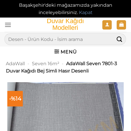
Başakşehir'deki mağazamızda yakından
inceleyebilirsiniz.
Kapat
İçeriğe
atla
Ara:
MENÜ
AdaWall
-
Seven 16m²
-
AdaWall Seven 7801-3
Duvar Kağıdı Bej Simli Hasır Desenli
-%14