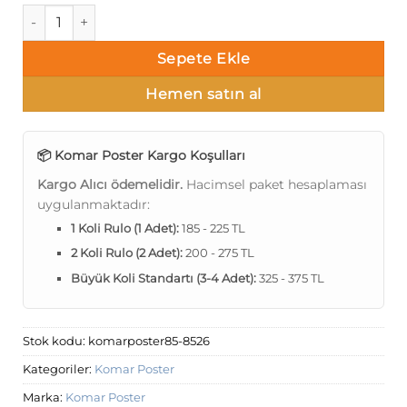
Komar Poster 85 8-526 adet
Sepete Ekle
Hemen satın al
📦 Komar Poster Kargo Koşulları
Kargo Alıcı ödemelidir.
Hacimsel paket hesaplaması
uygulanmaktadır:
1 Koli Rulo (1 Adet):
185 - 225 TL
2 Koli Rulo (2 Adet):
200 - 275 TL
Büyük Koli Standartı (3-4 Adet):
325 - 375 TL
Stok kodu:
komarposter85-8526
Kategoriler:
Komar Poster
Marka:
Komar Poster