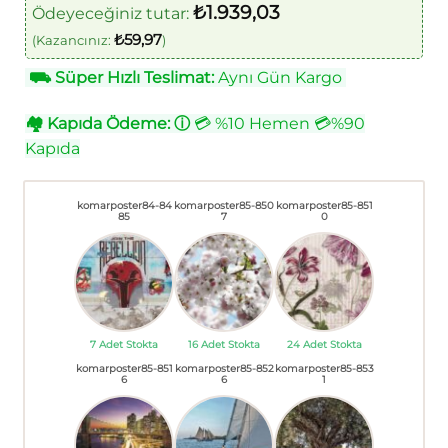
₺
1.939,03
Ödeyeceğiniz tutar:
₺
59,97
(Kazancınız:
)
⛟
Süper Hızlı Teslimat:
Aynı Gün Kargo
🏘
Kapıda Ödeme:
ⓘ
💳 %10 Hemen 💳%90
Kapıda
komarposter84-84
komarposter85-850
komarposter85-851
85
7
0
7 Adet Stokta
16 Adet Stokta
24 Adet Stokta
komarposter85-851
komarposter85-852
komarposter85-853
6
6
1