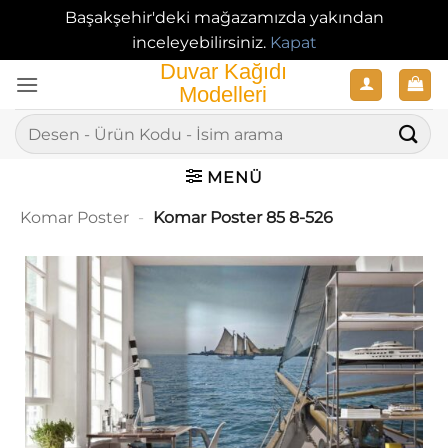
Başakşehir'deki mağazamızda yakından
inceleyebilirsiniz.
Kapat
İçeriğe
atla
Ara:
MENÜ
Komar Poster
-
Komar Poster 85 8-526