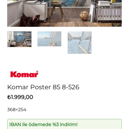
Komar Poster 85 8-526
₺
1.999,00
368×254
IBAN ile ödemede %3 indirim!