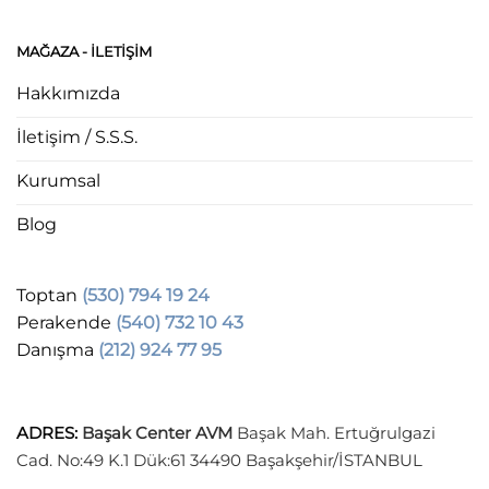
MAĞAZA - ILETIŞIM
Hakkımızda
İletişim / S.S.S.
Kurumsal
Blog
Toptan
(530) 794 19 24
Perakende
(540) 732 10 43
Danışma
(212) 924 77 95
ADRES
:
Başak Center AVM
Başak Mah. Ertuğrulgazi
Cad. No:49 K.1 Dük:61 34490 Başakşehir/İSTANBUL