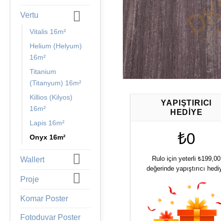
Vertu
Vitalis 16m²
Helium (Helyum)
16m²
Titanium
(Titanyum) 16m²
Killios (Kilyos)
YAPIŞTIRICI
16m²
HEDIYE
Lapis 16m²
₺0
Onyx 16m²
Rulo için yeterli ₺199,00
Wallert
değerinde yapıştırıcı hedi
Proje
Komar Poster
Fotoduvar Poster