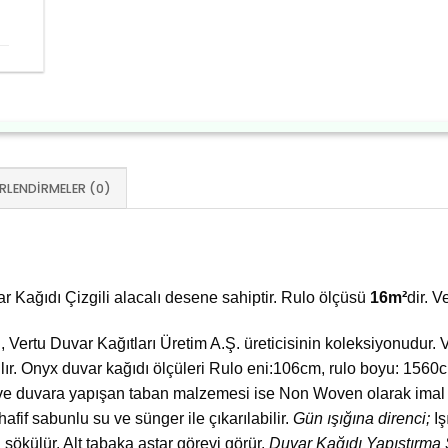
RLENDIRMELER (0)
 Kağıdı Çizgili alacalı desene sahiptir. Rulo ölçüsü
16m²
dir. 
, Vertu Duvar Kağıtları Üretim A.Ş. üreticisinin koleksiyonudur.
tılır. Onyx duvar kağıdı ölçüleri Rulo eni:106cm, rulo boyu: 15
ve duvara yapışan taban malzemesi ise Non Woven olarak imal e
afif sabunlu su ve sünger ile çıkarılabilir.
Gün ışığına direnci;
Iş
sökülür. Alt tabaka astar görevi görür.
Duvar Kağıdı Yapıştırma 