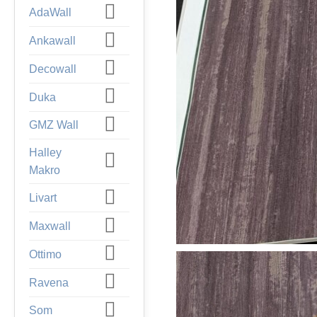
AdaWall
Ankawall
Decowall
Duka
GMZ Wall
Halley
Makro
Livart
Maxwall
Ottimo
Ravena
Som