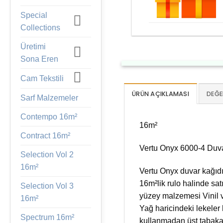
Special
Collections
Üretimi
Sona Eren
Cam Tekstili
ÜRÜN AÇIKLAMASI
DEĞE
Sarf Malzemeler
Contempo 16m²
16m²
Contract 16m²
Vertu Onyx 6000-4 Duvar
Selection Vol 2
16m²
Vertu Onyx duvar kağıdı
16m²lik rulo halinde sa
Selection Vol 3
yüzey malzemesi Vinil 
16m²
Yağ haricindeki lekeler h
Spectrum 16m²
kullanmadan üst tabaka 