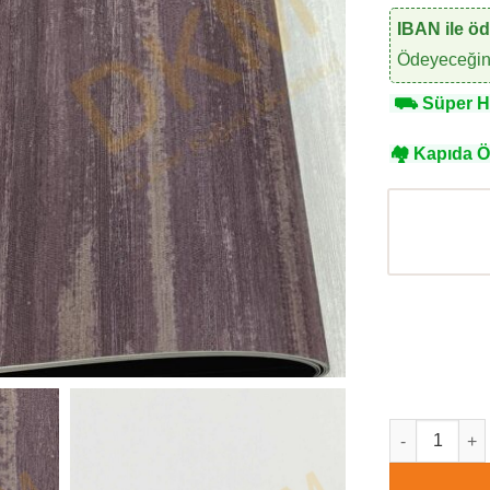
IBAN ile ö
Ödeyeceğini
⛟
Süper Hı
🏘
Kapıda 
Vertu Onyx 60