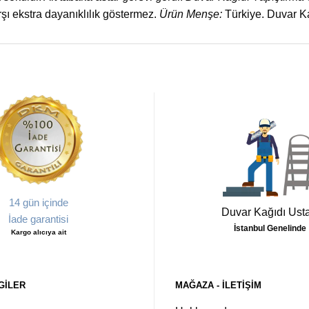
ı ekstra dayanıklılık göstermez.
Ürün Menşe:
Türkiye. Duvar Kağ
14 gün içinde
Duvar Kağıdı Usta
İade garantisi
İstanbul Genelinde
Kargo alıcıya ait
GILER
MAĞAZA - ILETIŞIM