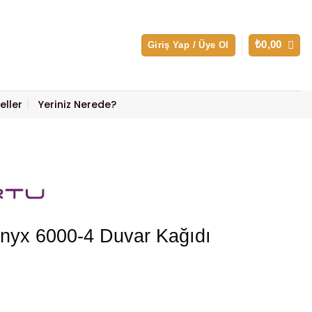
₺
0,00
Giriş Yap / Üye Ol
eller
Yeriniz Nerede?
Onyx 6000-4 Duvar Kağıdı