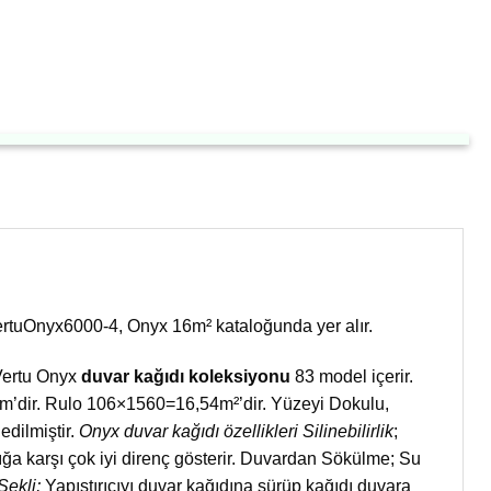
VertuOnyx6000-4, Onyx 16m² kataloğunda yer alır.
 Vertu Onyx
duvar kağıdı koleksiyonu
83 model içerir.
60cm’dir. Rulo 106×1560=16,54m²’dir. Yüzeyi Dokulu,
dilmiştir.
Onyx duvar kağıdı özellikleri
Silinebilirlik
;
ığa karşı çok iyi direnç gösterir. Duvardan Sökülme; Su
Şekli;
Yapıştırıcıyı duvar kağıdına sürüp kağıdı duvara