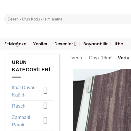
İçeriğe
atla
Ara:
E-Mağaza
Yeniler
Desenler
Boyanabilir
İthal
Vertu
-
Onyx 16m²
-
Vertu
ÜRÜN
KATEGORILERI
İthal Duvar
Kağıdı
Rasch
Zambaiti
Parati