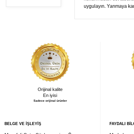
uygulayın. Yanmaya karş
Orijinal kalite
En iyisi
Sadece orijinal ürünler
BELGE VE İŞLEYIŞ
FAYDALI BIL