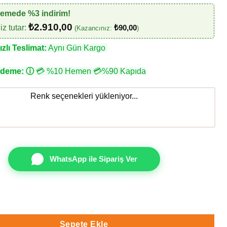
demede %3 indirim!
₺
2.910,00
z tutar:
₺
90,00
(Kazancınız:
)
zlı Teslimat:
Aynı Gün Kargo
Ödeme:
ⓘ
💳 %10 Hemen 💳%90 Kapıda
Renk seçenekleri yükleniyor...
WhatsApp ile Sipariş Ver
00-4 Duvar Kağıdı adet
Sepete Ekle