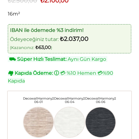
₺
2.500,00
₺
2.100,00
fiyat:
andaki
₺2.500,00.
fiyat:
16m²
₺2.100,00.
IBAN ile ödemede %3 indirim!
₺
2.037,00
Ödeyeceğiniz tutar:
₺
63,00
(Kazancınız:
)
⛟
Süper Hızlı Teslimat:
Aynı Gün Kargo
🏘
Kapıda Ödeme:
ⓘ
💳 %10 Hemen 💳%90
Kapıda
DecowallHarmony2
DecowallHarmony2
DecowallHarmony2
06-01
06-04
06-06