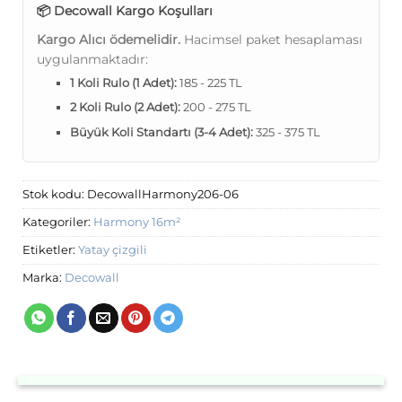
📦 Decowall Kargo Koşulları
Kargo Alıcı ödemelidir.
Hacimsel paket hesaplaması
uygulanmaktadır:
1 Koli Rulo (1 Adet):
185 - 225 TL
2 Koli Rulo (2 Adet):
200 - 275 TL
Büyük Koli Standartı (3-4 Adet):
325 - 375 TL
Stok kodu:
DecowallHarmony206-06
Kategoriler:
Harmony 16m²
Etiketler:
Yatay çizgili
Marka:
Decowall