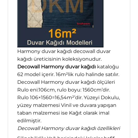
Harmony duvar kağıdı decowall duvar
kağıdı üreticisinin koleksiyonudur.
Decowall Harmony duvar kağıdı
kataloğu
62 model içerir. 16m²lik rulo halinde satılır.
Decowall Harmony duvar kağıdı ölçüleri
Rulo eni:106cm, rulo boyu: 1560cm’dir.
Rulo 106×1560=16,54m²’dir. Yüzeyi Dokulu,
yüzey malzemesi Vinil ve duvara yapışan
taban malzemesi ise Kağıt olarak imal
edilmiştir.
Decowall Harmony duvar kağıdı özellikleri