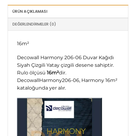
ÜRÜN AÇIKLAMASI
DEĞERLENDIRMELER (0)
16m²
Decowall Harmony 206-06 Duvar Kağıdı
Siyah Çizgili Yatay çizgili desene sahiptir.
Rulo ölçüsü
16m²
dir.
DecowallHarmony206-06, Harmony 16m²
kataloğunda yer alır.