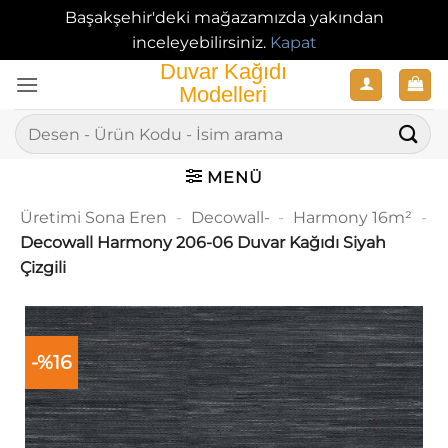
Başakşehir'deki mağazamızda yakından
inceleyebilirsiniz.
Kapat
İçeriğe
atla
Ara:
MENÜ
Üretimi Sona Eren
-
Decowall-
-
Harmony 16m²
-
Decowall Harmony 206-06 Duvar Kağıdı Siyah
Çizgili
-%16