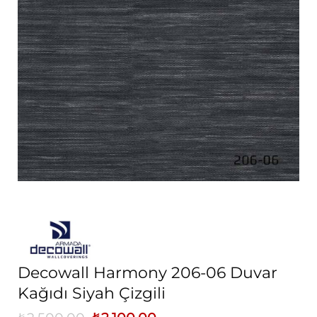
Decowall Harmony 206-06 Duvar
Kağıdı Siyah Çizgili
Orijinal
Şu