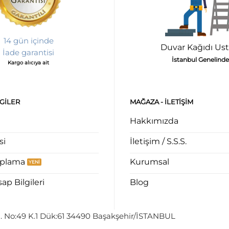
14 gün içinde
Duvar Kağıdı Ust
İade garantisi
İstanbul Genelinde
Kargo alıcıya ait
LGILER
MAĞAZA - ILETIŞIM
Hakkımızda
si
İletişim / S.S.S.
aplama
Kurumsal
p Bilgileri
Blog
. No:49 K.1 Dük:61 34490 Başakşehir/İSTANBUL