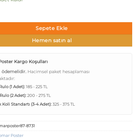
 87 8-731 adet
Sepete Ekle
Hemen satın al
oster Kargo Koşulları
ı ödemelidir.
Hacimsel paket hesaplaması
ktadır:
 Rulo (1 Adet):
185 - 225 TL
 Rulo (2 Adet):
200 - 275 TL
Koli Standartı (3-4 Adet):
325 - 375 TL
marposter87-8731
omar Poster