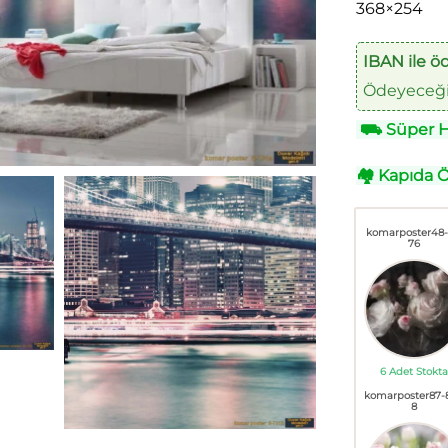
368×254
IBAN ile ö
Ödeyeceğin
⛟
Süper Hı
🏘
Kapıda 
komarposter48
76
6 Adet Stokta
komarposter87-
8