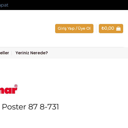
apat
₺
0,00
Giriş Yap / Üye Ol
eller
Yeriniz Nerede?
Poster 87 8-731