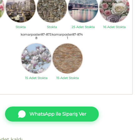
Stokta
Stokta
25 Adet Stokta
16 Adet Stokta
komarposter87-873
komarposter87-874
8
1
15 Adet Stokta
15 Adet Stokta
WhatsApp ile Sipariş Ver
det kaldı