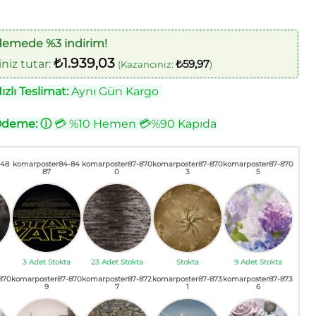
demede %3 indirim!
₺
1.939,03
iz tutar:
₺
59,97
(Kazancınız:
)
zlı Teslimat:
Aynı Gün Kargo
Ödeme:
ⓘ
💳 %10 Hemen 💳%90 Kapıda
-48
komarposter84-84
komarposter87-870
komarposter87-870
komarposter87-870
87
0
3
5
3 Adet Stokta
23 Adet Stokta
Stokta
9 Adet Stokta
870
komarposter87-870
komarposter87-872
komarposter87-873
komarposter87-873
9
7
1
6