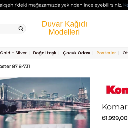
akşehir'deki mağazamızda yakından inceleyebilirsiniz.
K
Gold – Silver
Doğal taşlı
Çocuk Odası
Posterler
Ot
ster 87 8-731
Komar 
₺
1.999,00