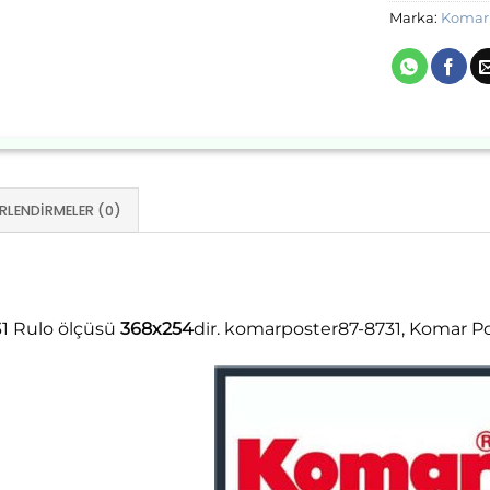
Marka:
Komar 
RLENDIRMELER (0)
31 Rulo ölçüsü
368x254
dir. komarposter87-8731, Komar Po