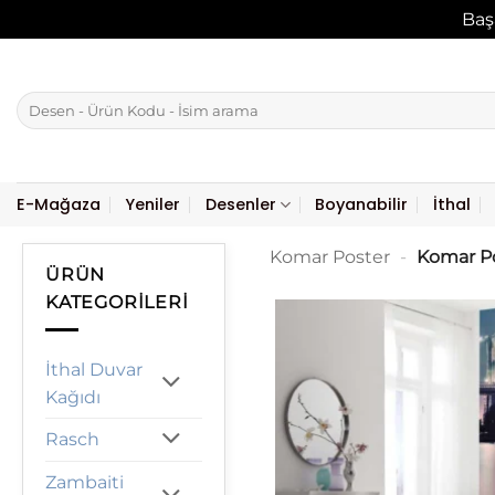
Baş
İçeriğe
atla
Ara:
E-Mağaza
Yeniler
Desenler
Boyanabilir
İthal
Komar Poster
-
Komar Po
ÜRÜN
KATEGORILERI
İthal Duvar
Kağıdı
Rasch
Zambaiti