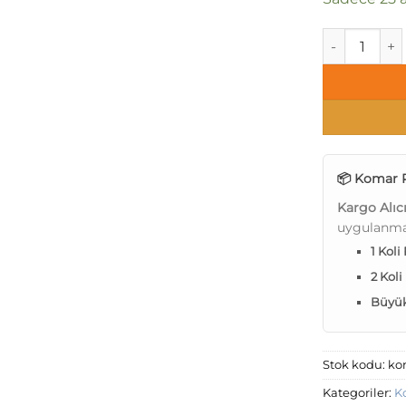
Komar Poster
📦 Komar P
Kargo Alıc
uygulanma
1 Koli
2 Koli
Büyük 
Stok kodu:
ko
Kategoriler:
K