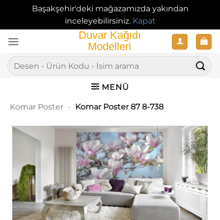
Başakşehir'deki mağazamızda yakından
inceleyebilirsiniz.
Kapat
İçeriğe
atla
Ara:
MENÜ
Komar Poster
-
Komar Poster 87 8-738