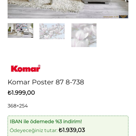
Komar Poster 87 8-738
₺
1.999,00
368×254
IBAN ile ödemede %3 indirim!
₺
1.939,03
Ödeyeceğiniz tutar: