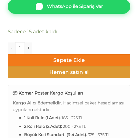
WhatsApp ile Sipariş Ver
Sadece 15 adet kaldı
Komar Poster 87 8-738 adet
Sepete Ekle
Hemen satın al
📦 Komar Poster Kargo Koşulları
Kargo Alıcı ödemelidir.
Hacimsel paket hesaplaması
uygulanmaktadır:
1 Koli Rulo (1 Adet):
185 - 225 TL
2 Koli Rulo (2 Adet):
200 - 275 TL
Büyük Koli Standartı (3-4 Adet):
325 - 375 TL