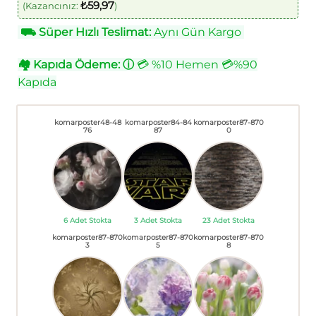
₺
59,97
(Kazancınız:
)
⛟
Süper Hızlı Teslimat:
Aynı Gün Kargo
🏘
Kapıda Ödeme:
ⓘ
💳 %10 Hemen 💳%90
Kapıda
komarposter48-48
komarposter84-84
komarposter87-870
76
87
0
6 Adet Stokta
3 Adet Stokta
23 Adet Stokta
komarposter87-870
komarposter87-870
komarposter87-870
3
5
8