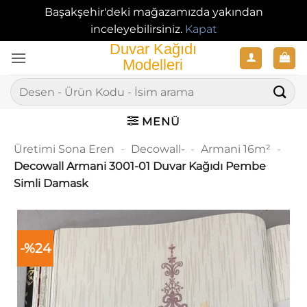
Başakşehir'deki mağazamızda yakından
inceleyebilirsiniz.
Kapat
İçeriğe
atla
Ara:
MENÜ
Üretimi Sona Eren
-
Decowall-
-
Armani 16m²
-
Decowall Armani 3001-01 Duvar Kağıdı Pembe
Simli Damask
-%24