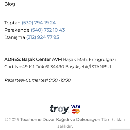
Blog
Toptan
(530) 794 19 24
Perakende
(540) 732 10 43
Danışma
(212) 924 77 95
ADRES
:
Başak Center AVM
Başak Mah. Ertuğrulgazi
Cad. No:49 K.1 Dük:61 34490 Başakşehir/İSTANBUL
Pazartesi-Cumartesi
9:30 -19:30
© 2026
Teoshome Duvar Kağıdı ve Dekorasyon
Tüm hakları
saklıdır.