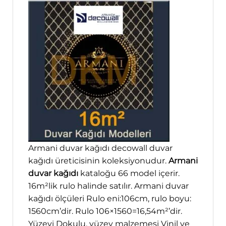
Armani duvar kağıdı decowall duvar
kağıdı üreticisinin koleksiyonudur.
Armani
duvar kağıdı
kataloğu 66 model içerir.
16m²lik rulo halinde satılır. Armani duvar
kağıdı ölçüleri Rulo eni:106cm, rulo boyu:
1560cm’dir. Rulo 106×1560=16,54m²’dir.
Yüzeyi Dokulu, yüzey malzemesi Vinil ve