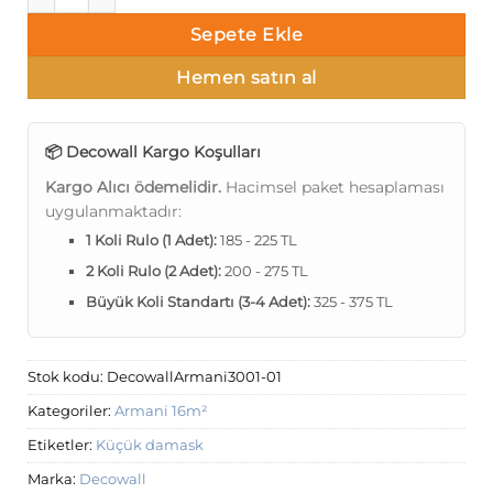
Sepete Ekle
Hemen satın al
📦 Decowall Kargo Koşulları
Kargo Alıcı ödemelidir.
Hacimsel paket hesaplaması
uygulanmaktadır:
1 Koli Rulo (1 Adet):
185 - 225 TL
2 Koli Rulo (2 Adet):
200 - 275 TL
Büyük Koli Standartı (3-4 Adet):
325 - 375 TL
Stok kodu:
DecowallArmani3001-01
Kategoriler:
Armani 16m²
Etiketler:
Küçük damask
Marka:
Decowall