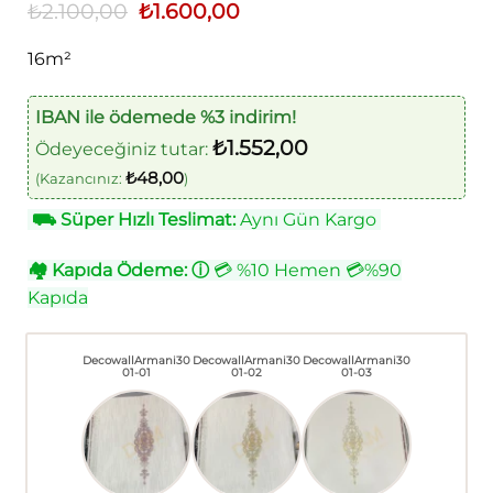
₺
2.100,00
Orijinal
₺
1.600,00
Şu
fiyat:
andaki
₺2.100,00.
fiyat:
16m²
₺1.600,00.
IBAN ile ödemede %3 indirim!
₺
1.552,00
Ödeyeceğiniz tutar:
₺
48,00
(Kazancınız:
)
⛟
Süper Hızlı Teslimat:
Aynı Gün Kargo
🏘
Kapıda Ödeme:
ⓘ
💳 %10 Hemen 💳%90
Kapıda
DecowallArmani30
DecowallArmani30
DecowallArmani30
01-01
01-02
01-03