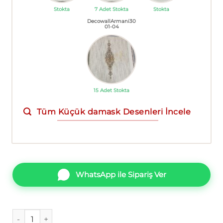
Stokta
7 Adet Stokta
Stokta
DecowallArmani30
01-04
15 Adet Stokta
Tüm Küçük damask Desenleri İncele
WhatsApp ile Sipariş Ver
Decowall Armani 3001-01 Duvar Kağıdı Pembe Simli Damask