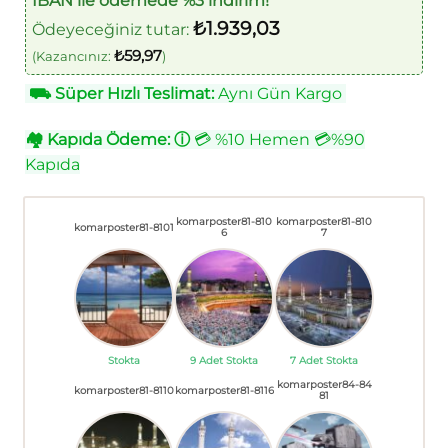
IBAN ile ödemede %3 indirim!
₺
1.939,03
Ödeyeceğiniz tutar:
₺
59,97
(Kazancınız:
)
⛟
Süper Hızlı Teslimat:
Aynı Gün Kargo
🏘
Kapıda Ödeme:
ⓘ
💳 %10 Hemen 💳%90
Kapıda
komarposter81-810
komarposter81-810
komarposter81-8101
6
7
Stokta
9 Adet Stokta
7 Adet Stokta
komarposter84-84
komarposter81-8110
komarposter81-8116
81