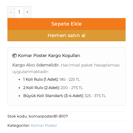
Komar Poster 81 8-107 adet
Sepete Ekle
Hemen satın al
📦 Komar Poster Kargo Koşulları
Kargo Alıcı ödemelidir.
Hacimsel paket hesaplaması
uygulanmaktadır:
1 Koli Rulo (1 Adet):
185 - 225 TL
2 Koli Rulo (2 Adet):
200 - 275 TL
Büyük Koli Standartı (3-4 Adet):
325 - 375 TL
Stok kodu:
komarposter81-8107
Kategoriler:
Komar Poster