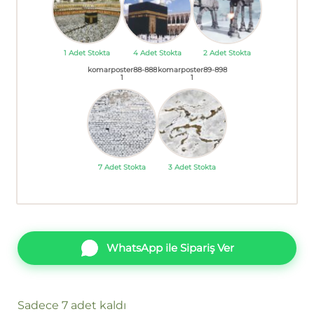
1 Adet Stokta
4 Adet Stokta
2 Adet Stokta
komarposter88-888
komarposter89-898
1
1
7 Adet Stokta
3 Adet Stokta
WhatsApp ile Sipariş Ver
Sadece 7 adet kaldı