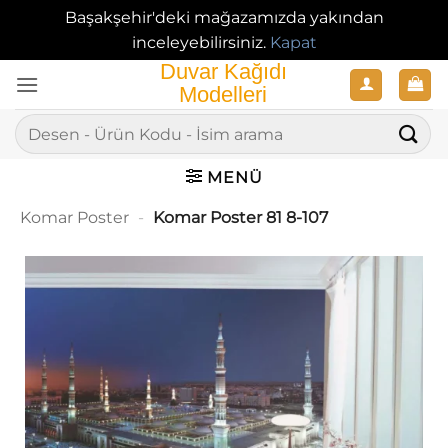
Başakşehir'deki mağazamızda yakından
inceleyebilirsiniz.
Kapat
İçeriğe
atla
Ara:
MENÜ
Komar Poster
-
Komar Poster 81 8-107