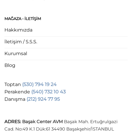
MAĞAZA - ILETIŞIM
Hakkımızda
İletişim / S.S.S.
Kurumsal
Blog
Toptan
(530) 794 19 24
Perakende
(540) 732 10 43
Danışma
(212) 924 77 95
ADRES
:
Başak Center AVM
Başak Mah. Ertuğrulgazi
Cad. No:49 K.1 Dük:61 34490 Başakşehir/İSTANBUL