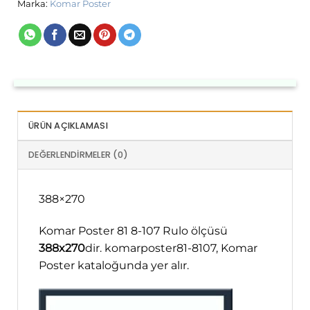
Marka:
Komar Poster
ÜRÜN AÇIKLAMASI
DEĞERLENDIRMELER (0)
388×270
Komar Poster 81 8-107 Rulo ölçüsü
388x270
dir. komarposter81-8107, Komar
Poster kataloğunda yer alır.