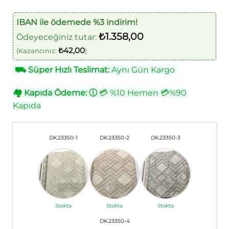
IBAN ile ödemede %3 indirim!
₺
1.358,00
Ödeyeceğiniz tutar:
₺
42,00
(Kazancınız:
)
⛟
Süper Hızlı Teslimat:
Aynı Gün Kargo
🏘
Kapıda Ödeme:
ⓘ
💳 %10 Hemen 💳%90
Kapıda
DK.23350-1
DK.23350-2
DK.23350-3
Stokta
Stokta
Stokta
DK.23350-4