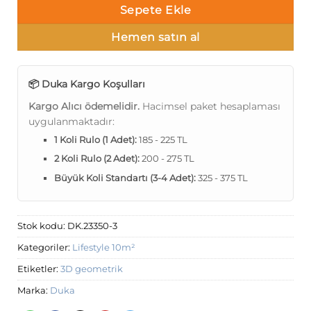
Sepete Ekle
Hemen satın al
📦 Duka Kargo Koşulları
Kargo Alıcı ödemelidir.
Hacimsel paket hesaplaması
uygulanmaktadır:
1 Koli Rulo (1 Adet):
185 - 225 TL
2 Koli Rulo (2 Adet):
200 - 275 TL
Büyük Koli Standartı (3-4 Adet):
325 - 375 TL
Stok kodu:
DK.23350-3
Kategoriler:
Lifestyle 10m²
Etiketler:
3D geometrik
Marka:
Duka