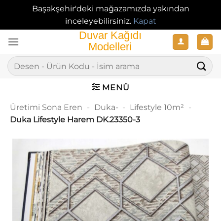
Başakşehir'deki mağazamızda yakından
inceleyebilirsiniz.
Kapat
İçeriğe
atla
Ara:
MENÜ
Üretimi Sona Eren
-
Duka-
-
Lifestyle 10m²
-
Duka Lifestyle Harem DK.23350-3