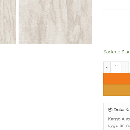
Sadece 3 ad
Duka Natura 
📦 Duka Ka
Kargo Alıc
uygulanma