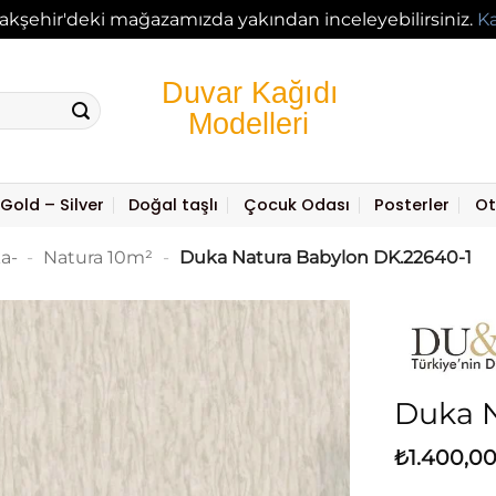
akşehir'deki mağazamızda yakından inceleyebilirsiniz.
K
Gold – Silver
Doğal taşlı
Çocuk Odası
Posterler
Ot
a-
-
Natura 10m²
-
Duka Natura Babylon DK.22640-1
Duka N
₺
1.400,0