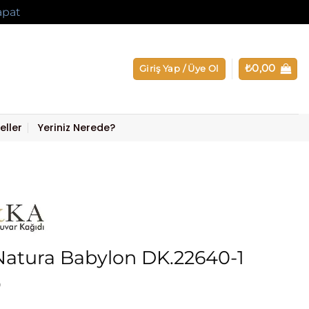
apat
₺
0,00
Giriş Yap / Üye Ol
eller
Yeriniz Nerede?
atura Babylon DK.22640-1
0