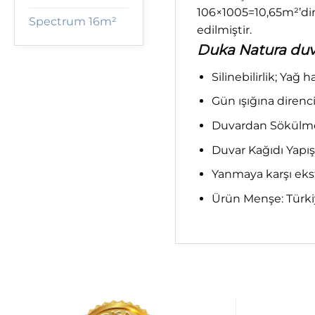
106×1005=10,65m²’dir
Spectrum 16m²
edilmiştir.
Duka Natura duvar
Silinebilirlik; Yağ 
Gün ışığına direnci;
Duvardan Sökülme; 
Duvar Kağıdı Yapış
Yanmaya karşı ekst
Ürün Menşe: Türk