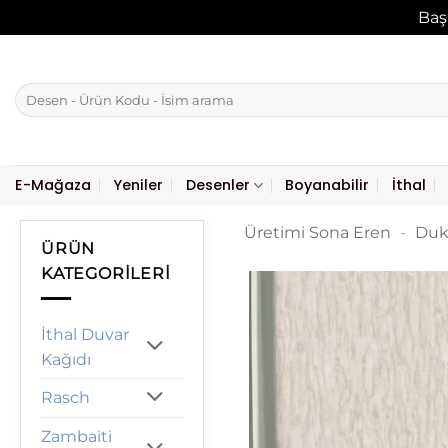
Baş
İçeriğe
atla
Ara:
E-Mağaza
Yeniler
Desenler
Boyanabilir
İthal
Üretimi Sona Eren
-
Duk
ÜRÜN
KATEGORILERI
İthal Duvar
Kağıdı
Rasch
Zambaiti