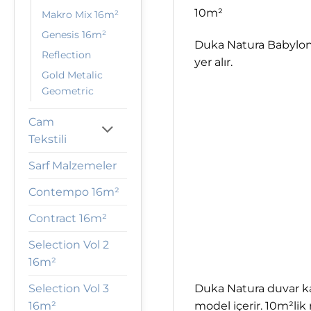
10m²
Makro Mix 16m²
Genesis 16m²
Duka Natura Babylon
Reflection
yer alır.
Gold Metalic
Geometric
Cam
Tekstili
Sarf Malzemeler
Contempo 16m²
Contract 16m²
Selection Vol 2
16m²
Duka Natura duvar kağ
Selection Vol 3
model içerir. 10m²lik
16m²