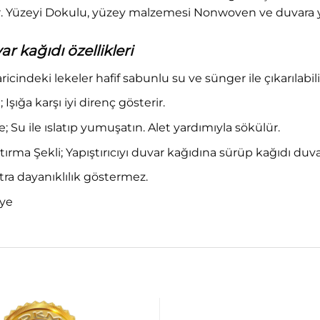
. Yüzeyi Dokulu, yüzey malzemesi Nonwoven ve duvara y
 kağıdı özellikleri
haricindeki lekeler hafif sabunlu su ve sünger ile çıkarılabili
 Işığa karşı iyi direnç gösterir.
Su ile ıslatıp yumuşatın. Alet yardımıyla sökülür.
tırma Şekli; Yapıştırıcıyı duvar kağıdına sürüp kağıdı duv
ra dayanıklılık göstermez.
iye