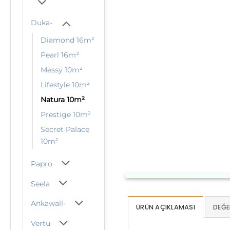
Duka-
Diamond 16m²
Pearl 16m²
Messy 10m²
Lifestyle 10m²
Natura 10m²
Prestige 10m²
Secret Palace
10m²
Papro
Seela
Ankawall-
ÜRÜN AÇIKLAMASI
DEĞE
Vertu