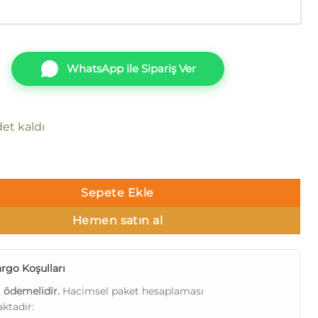
WhatsApp ile Sipariş Ver
et kaldı
Babylon DK.22640-1 adet
Sepete Ekle
Hemen satın al
rgo Koşulları
ı ödemelidir.
Hacimsel paket hesaplaması
ktadır: