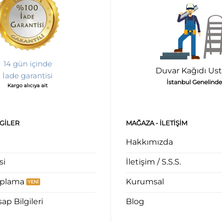
14 gün içinde
Duvar Kağıdı Ust
İade garantisi
İstanbul Genelinde
Kargo alıcıya ait
LGILER
MAĞAZA - ILETIŞIM
Hakkımızda
si
İletişim / S.S.S.
aplama
Kurumsal
p Bilgileri
Blog