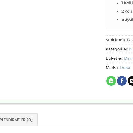
1 Koli
2 Koli
Büyük 
Stok kodu:
DK
Kategoriler:
N
Etiketler:
Dama
Marka:
Duka
RLENDIRMELER (0)