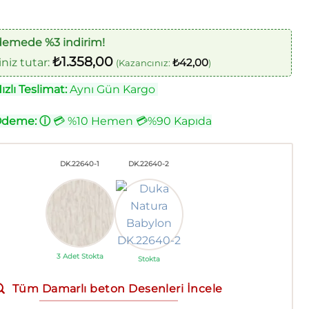
demede %3 indirim!
₺
1.358,00
iz tutar:
₺
42,00
(Kazancınız:
)
zlı Teslimat:
Aynı Gün Kargo
Ödeme:
ⓘ
💳 %10 Hemen 💳%90 Kapıda
DK.22640-1
DK.22640-2
3 Adet Stokta
Stokta
Tüm Damarlı beton Desenleri İncele