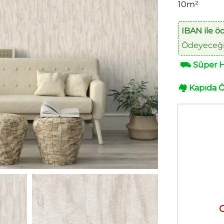
10m²
IBAN ile ö
Ödeyeceğin
⛟
Süper Hı
🏘
Kapıda 