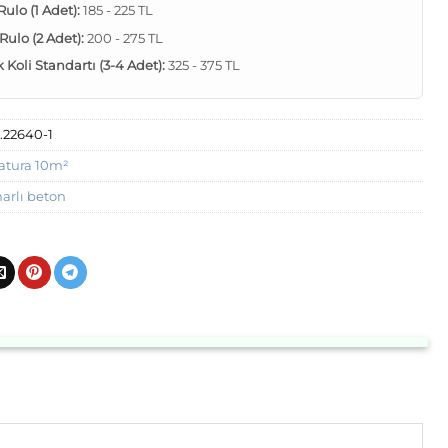
 Rulo (1 Adet):
185 - 225 TL
 Rulo (2 Adet):
200 - 275 TL
Koli Standartı (3-4 Adet):
325 - 375 TL
.22640-1
atura 10m²
rlı beton