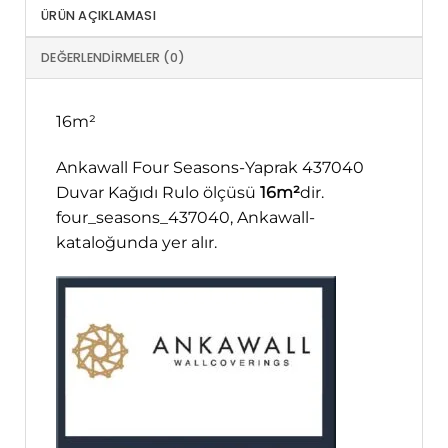
ÜRÜN AÇIKLAMASI
DEĞERLENDIRMELER (0)
16m²
Ankawall Four Seasons-Yaprak 437040
Duvar Kağıdı Rulo ölçüsü
16m²
dir.
four_seasons_437040, Ankawall-
kataloğunda yer alır.