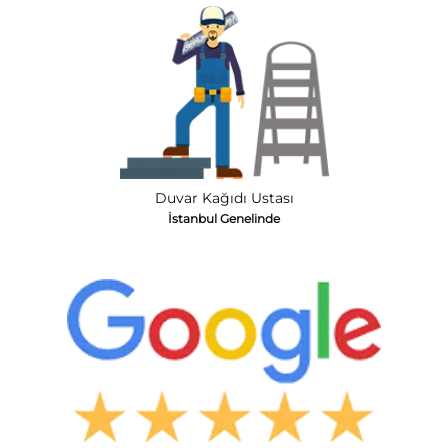
Duvar Kağıdı Ustası
İstanbul Genelinde