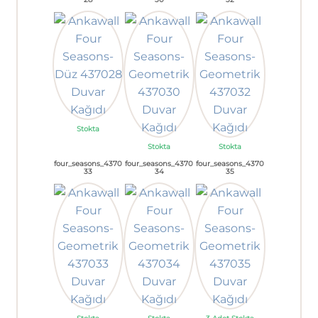
Stokta
Stokta
Stokta
four_seasons_4370
four_seasons_4370
four_seasons_4370
33
34
35