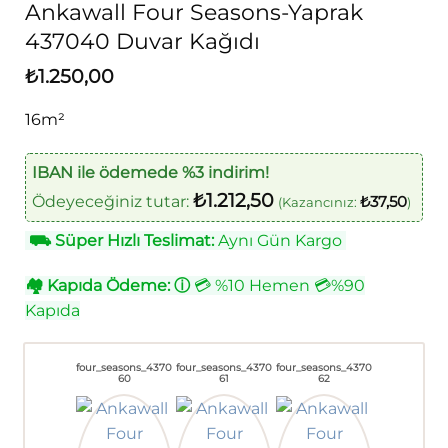
Ankawall Four Seasons-Yaprak
437040 Duvar Kağıdı
₺
1.250,00
16m²
IBAN ile ödemede %3 indirim!
₺
1.212,50
Ödeyeceğiniz tutar:
₺
37,50
(Kazancınız:
)
⛟
Süper Hızlı Teslimat:
Aynı Gün Kargo
🏘
Kapıda Ödeme:
ⓘ
💳 %10 Hemen 💳%90
Kapıda
four_seasons_4370
four_seasons_4370
four_seasons_4370
60
61
62