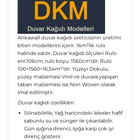
Ankawall duvar kağıdı üreticisinin üretimi
biten modellerini içerir. 16m²lik rulo
halinde satılır. Duvar kağıdı ölçüleri Rulo
eni:106cm, rulo boyu: 1560cm’dir. Rulo
106×1560=16,54m²’dir. Yüzeyi Dokulu,
yüzey malzemesi Vinil ve duvara yapışan
taban malzemesi ise Non Woven olarak
imal edilmiştir.
Duvar kağıdı özellikleri
Silinebilirlik; Yağ haricindeki lekeler hafif
sabunlu su ve sünger ile çıkarılabilir.
Gün ışığına direnci; Işığa karşı çok iyi
direnç gösterir.