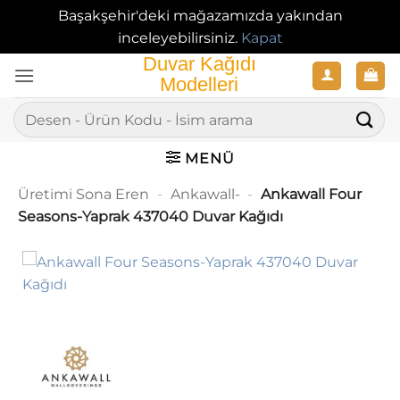
Başakşehir'deki mağazamızda yakından
inceleyebilirsiniz.
Kapat
İçeriğe
atla
Ara:
MENÜ
Üretimi Sona Eren
-
Ankawall-
-
Ankawall Four
Seasons-Yaprak 437040 Duvar Kağıdı