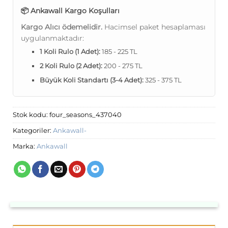
📦 Ankawall Kargo Koşulları
Kargo Alıcı ödemelidir.
Hacimsel paket hesaplaması
uygulanmaktadır:
1 Koli Rulo (1 Adet):
185 - 225 TL
2 Koli Rulo (2 Adet):
200 - 275 TL
Büyük Koli Standartı (3-4 Adet):
325 - 375 TL
Stok kodu:
four_seasons_437040
Kategoriler:
Ankawall-
Marka:
Ankawall