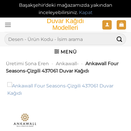
Başakşehir'deki mağazamızda yakından
inceleyebilirsiniz.
Kapat
İçeriğe
atla
Ara:
MENÜ
Üretimi Sona Eren
-
Ankawall-
-
Ankawall Four
Seasons-Çizgili 437061 Duvar Kağıdı