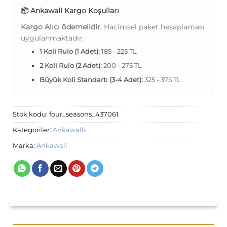
📦 Ankawall Kargo Koşulları
Kargo Alıcı ödemelidir.
Hacimsel paket hesaplaması
uygulanmaktadır:
1 Koli Rulo (1 Adet):
185 - 225 TL
2 Koli Rulo (2 Adet):
200 - 275 TL
Büyük Koli Standartı (3-4 Adet):
325 - 375 TL
Stok kodu:
four_seasons_437061
Kategoriler:
Ankawall-
Marka:
Ankawall