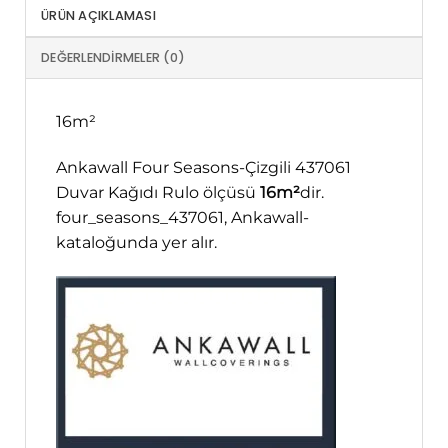
ÜRÜN AÇIKLAMASI
DEĞERLENDIRMELER (0)
16m²
Ankawall Four Seasons-Çizgili 437061
Duvar Kağıdı Rulo ölçüsü
16m²
dir.
four_seasons_437061, Ankawall-
kataloğunda yer alır.