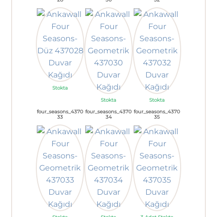
Stokta
Stokta
Stokta
four_seasons_4370
four_seasons_4370
four_seasons_4370
33
34
35