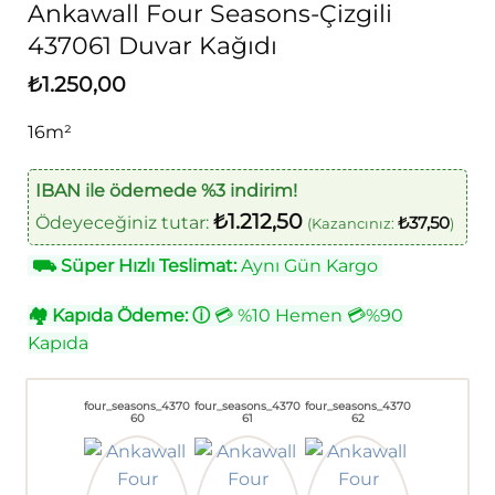
Ankawall Four Seasons-Çizgili
437061 Duvar Kağıdı
₺
1.250,00
16m²
IBAN ile ödemede %3 indirim!
₺
1.212,50
Ödeyeceğiniz tutar:
₺
37,50
(Kazancınız:
)
⛟
Süper Hızlı Teslimat:
Aynı Gün Kargo
🏘
Kapıda Ödeme:
ⓘ
💳 %10 Hemen 💳%90
Kapıda
four_seasons_4370
four_seasons_4370
four_seasons_4370
60
61
62