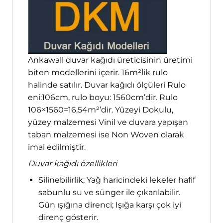
Ankawall duvar kağıdı üreticisinin üretimi
biten modellerini içerir. 16m²lik rulo
halinde satılır. Duvar kağıdı ölçüleri Rulo
eni:106cm, rulo boyu: 1560cm’dir. Rulo
106×1560=16,54m²’dir. Yüzeyi Dokulu,
yüzey malzemesi Vinil ve duvara yapışan
taban malzemesi ise Non Woven olarak
imal edilmiştir.
Duvar kağıdı özellikleri
Silinebilirlik; Yağ haricindeki lekeler hafif
sabunlu su ve sünger ile çıkarılabilir.
Gün ışığına direnci; Işığa karşı çok iyi
direnç gösterir.