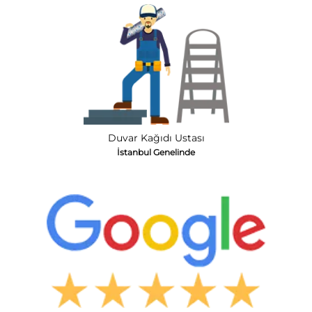
Duvar Kağıdı Ustası
İstanbul Genelinde